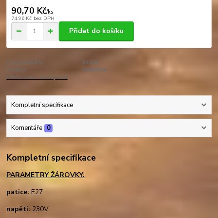
90,70 Kč
/
ks
74,96 Kč
bez DPH
Přidat do košíku
Číslo produktu:
S1031
Výrobce:
SANDRIA
Hlídat cenu / dostupnost
Kompletní specifikace
Komentáře
0
Kompletní specifikace
PARAMETRY ŽÁROVKY:
patice:
E27
napětí:
230V