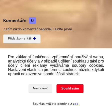
Komentáře
0
Zatím nikdo komentář nepřidal. Buďte první.
Přidat komentář
Zboží zařazeno v kategoriích
Pro základní funkčnost, zpříjemnění používání webu,
LED žárovky SANDY
analytické účely a v případě udělení souhlasu také pro
účely cílení reklamy využíváme soubory cookies.
E27
Nastavení vlastních preferencí cookies můžete kdykoli
upravit odkazem ve spodní části stránek.
Souhlasím
Nastavení
"
Podle
zákona č. 112/mmmmm2016 Sb. o evidenci tržeb je
prodávající povinen vystavit kupujícímu účtenku. Zároveň je
povinen zaevidovat přijatou tržbu u správce daně online; v
Souhlas můžete odmítnout
zde
.
případě technického výpadku pak nejpozději do 48 hodin.“