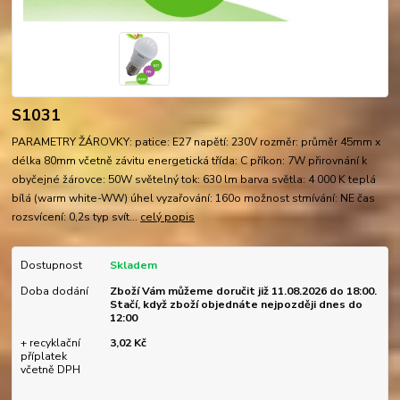
S1031
PARAMETRY ŽÁROVKY: patice: E27 napětí: 230V rozměr: průměr 45mm x
délka 80mm včetně závitu energetická třída: C příkon: 7W přirovnání k
obyčejné žárovce: 50W světelný tok: 630 lm barva světla: 4 000 K teplá
bílá (warm white-WW) úhel vyzařování: 160o možnost stmívání: NE čas
rozsvícení: 0,2s typ svít...
celý popis
Dostupnost
Skladem
Doba dodání
Zboží Vám můžeme doručit již 11.08.2026 do 18:00.
Stačí, když zboží objednáte nejpozději dnes do
12:00
+ recyklační
3,02 Kč
příplatek
včetně DPH