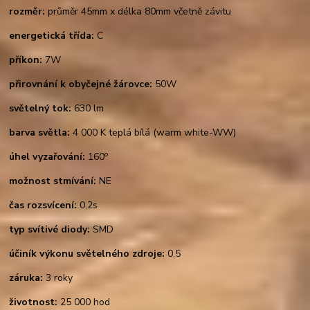
rozměr:
průměr 45mm x délka 80mm včetně závitu
energetická třída:
C
příkon:
7W
přirovnání k obyčejné žárovce:
50W
světelný tok:
630 lm
barva světla:
4 000 K teplá bílá (warm white-WW)
o
úhel vyzařování:
160
možnost stmívání:
NE
čas rozsvícení:
0,2s
typ svítivé diody:
SMD
účiník výkonu světelného zdroje:
0,5
záruka:
3 roky
životnost:
25 000 hod