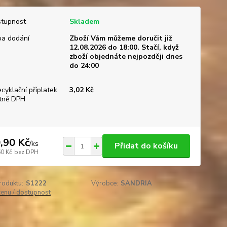
tupnost
Skladem
a dodání
Zboží Vám můžeme doručit již
12.08.2026 do 18:00. Stačí, když
zboží objednáte nejpozději dnes
do 24:00
ecyklační příplatek
3,02 Kč
tně DPH
,90 Kč
/
ks
Přidat do košíku
60 Kč
bez DPH
roduktu:
S1222
Výrobce:
SANDRIA
cenu / dostupnost