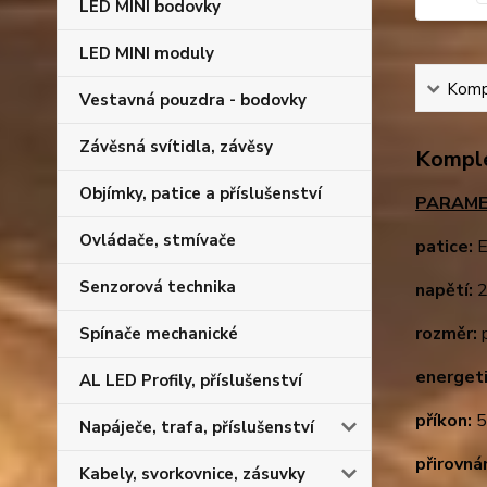
LED MINI bodovky
LED MINI moduly
Kompl
Vestavná pouzdra - bodovky
Závěsná svítidla, závěsy
Komple
Objímky, patice a příslušenství
PARAME
Ovládače, stmívače
patice:
E
Senzorová technika
napětí:
2
rozměr:
p
Spínače mechanické
energeti
AL LED Profily, příslušenství
příkon:
Napáječe, trafa, příslušenství
přirovná
Kabely, svorkovnice, zásuvky