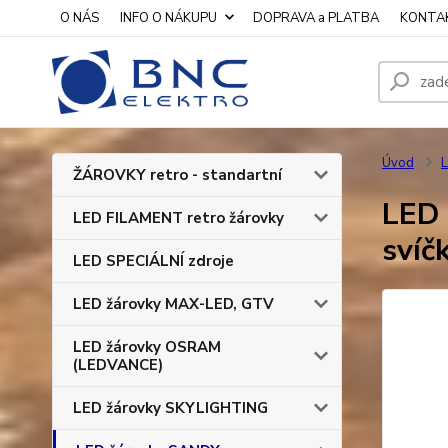
O NÁS
INFO O NÁKUPU
DOPRAVA a PLATBA
KONTA
Úvod
L
ŽÁROVKY retro - standartní
LED 
LED FILAMENT retro žárovky
svíč
LED SPECIÁLNÍ zdroje
LED žárovky MAX-LED, GTV
LED žárovky OSRAM
(LEDVANCE)
LED žárovky SKYLIGHTING