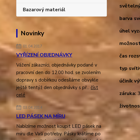
světelný
Bazarový materiál
barva sv
úhel vyz
Novinky
možnost
01.04.2017
VYŘÍZENÍ OBJEDNÁVKY
čas rozsv
Vážení zákazníci, objednávky podané v
typ svíti
pracovní den do 12.00 hod. se zvolením
dopravy s dobírkou odesíláme obvykle
účiník v
ještě tentýž den objednávky s př...
číst
záruka:
3
celé
životnos
03.04.2014
LED PÁSEK NA MÍRU
Nabízíme možnost koupit LED pásek na
míru dle Vaší potřeby. Pásky krátíme po