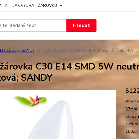
KTY
JAK VYBRAT ŽÁROVKU
Hledat
ED žárovky SANDY
LED žárovka C30 E14 SMD 5W neutrální bílá NW; 2
žárovka C30 E14 SMD 5W neutrá
ková; SANDY
S12
PARAME
37mm x
přirov
světla
160o mo