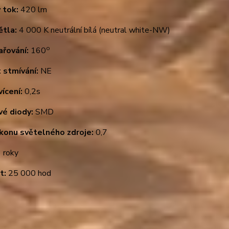
 tok:
420 lm
ětla:
4 000 K neutrální bílá (neutral white-NW)
o
ařování:
160
 stmívání:
NE
ícení:
0,2s
vé diody:
SMD
ýkonu světelného zdroje:
0,7
 roky
t:
25 000 hod