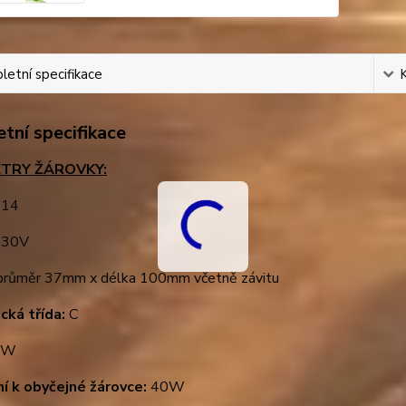
etní specifikace
tní specifikace
TRY ŽÁROVKY:
14
30V
růměr 37mm x délka 100mm včetně závitu
cká třída:
C
5W
ní k obyčejné žárovce:
40W