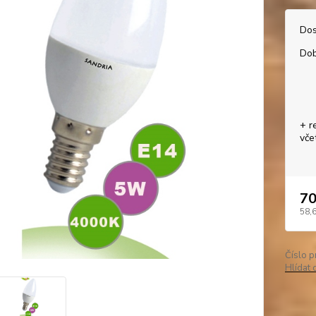
Dos
Dob
+ r
vče
70
58,
Číslo p
Hlídat 