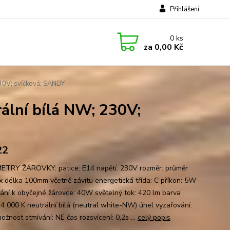
Přihlášení
0
ks
za
0,00 Kč
30V; svíčková; SANDY
lní bílá NW; 230V;
22
TRY ŽÁROVKY: patice: E14 napětí: 230V rozměr: průměr
 délka 100mm včetně závitu energetická třída: C příkon: 5W
nání k obyčejné žárovce: 40W světelný tok: 420 lm barva
: 4 000 K neutrální bílá (neutral white-NW) úhel vyzařování:
žnost stmívání: NE čas rozsvícení: 0,2s ...
celý popis