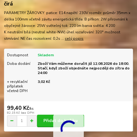
čirá
PARAMETRY ŽÁROVKY: patice: E14 napětí: 230V rozměr: průměr 35mm x
délka 100mm včetně závitu energetická třída: B příkon: 2W přirovnání k
obyčejné žárovce: 25W světelný tok: 220 lm barva světla: 4 200
K neutrální bílá (neutral white-NW) úhel vyzařování: 320° možnost
stmívání: NE čas rozsvícení: 0,2s ...
celý popis
Dostupnost
Skladem
Doba dodání
Zboží Vám můžeme doručit již 12.08.2026 do 18:00.
Stačí, když zboží objednáte nejpozději do zítra do
24:00
+ recyklační
3,02 Kč
příplatek
včetně DPH
99,40 Kč
/
ks
82,15 Kč
bez DPH
Přidat do košíku