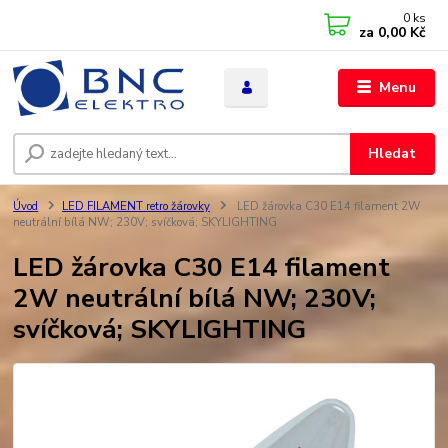
0
ks
za
0,00 Kč
Menu
Hledat
Úvod
LED FILAMENT retro žárovky
LED žárovka C30 E14 filament 2W
neutrální bílá NW; 230V; svíčková; SKYLIGHTING
LED žárovka C30 E14 filament
2W neutrální bílá NW; 230V;
svíčková; SKYLIGHTING