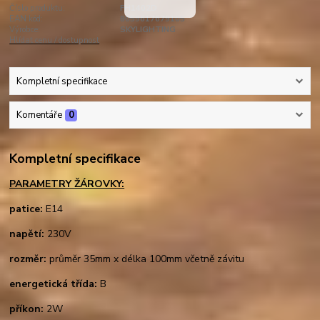
Číslo produktu:
FH1402D
EAN kód:
8059617679105
Výrobce:
SKYLIGHTING
Hlídat cenu / dostupnost
Kompletní specifikace
Komentáře
0
Kompletní specifikace
PARAMETRY ŽÁROVKY:
patice:
E14
napětí:
230V
rozměr:
průměr 35mm x délka 100mm včetně závitu
energetická třída:
B
příkon:
2W