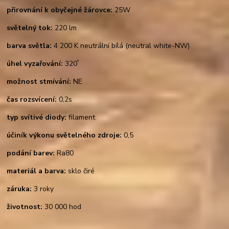
přirovnání k obyčejné žárovce:
25W
světelný tok:
220 lm
barva světla:
4 200 K neutrální bílá (neutral white-NW)
°
úhel vyzařování:
320
možnost stmívání:
NE
čas rozsvícení:
0,2s
typ svítivé diody:
filament
účiník výkonu světelného zdroje:
0,5
podání barev:
Ra80
materiál a barva:
sklo čiré
záruka:
3 roky
životnost:
30 000 hod