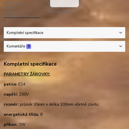
Číslo produktu:
FH1402C
EAN kód:
8059617679095
Výrobce:
SKYLIGHTING
Hlídat cenu / dostupnost
Kompletní specifikace
Komentáře
0
Kompletní specifikace
PARAMETRY ŽÁROVKY:
patice:
E14
napětí:
230V
rozměr:
průměr 35mm x délka 100mm včetně závitu
energetická třída:
B
příkon:
2W