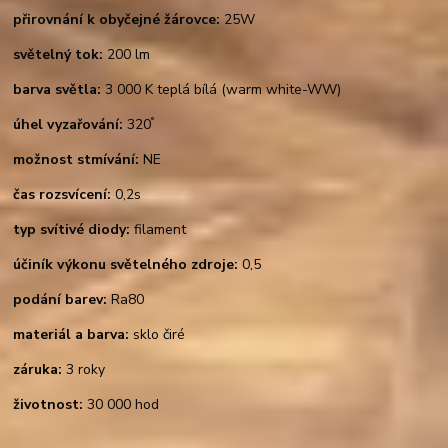
přirovnání k obyčejné žárovce:
25W
světelný tok:
200 lm
barva světla:
3 000 K teplá bílá (warm white-WW)
°
úhel vyzařování:
320
možnost stmívání:
NE
čas rozsvícení:
0,2s
typ svítivé diody:
filament
účiník výkonu světelného zdroje:
0,5
podání barev:
Ra80
materiál a barva:
sklo čiré
záruka:
3 roky
životnost:
30 000 hod