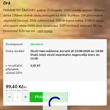
čirá
PARAMETRY ŽÁROVKY: patice: E14 napětí: 230V rozměr: průměr 35mm x
délka 100mm včetně závitu energetická třída: B příkon: 2W přirovnání k
obyčejné žárovce: 25W světelný tok: 200 lm barva světla: 3 000 K teplá
bílá (warm white-WW) úhel vyzařování: 320° možnost stmívání: NE čas
rozsvícení: 0,2s typ sví...
celý popis
Dostupnost
Skladem
Doba dodání
Zboží Vám můžeme doručit již 10.08.2026 do 18:00.
Stačí, když zboží objednáte nejpozději dnes do
12:00
+ recyklační
3,02 Kč
příplatek
včetně DPH
99,40 Kč
/
ks
82,15 Kč
bez DPH
Přidat do košíku