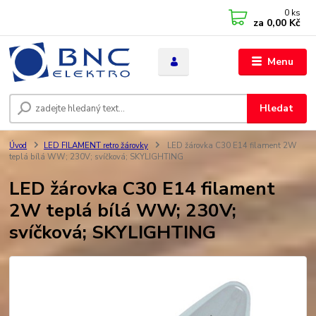
0
ks
za
0,00 Kč
Menu
Hledat
Úvod
LED FILAMENT retro žárovky
LED žárovka C30 E14 filament 2W
teplá bílá WW; 230V; svíčková; SKYLIGHTING
LED žárovka C30 E14 filament
2W teplá bílá WW; 230V;
svíčková; SKYLIGHTING