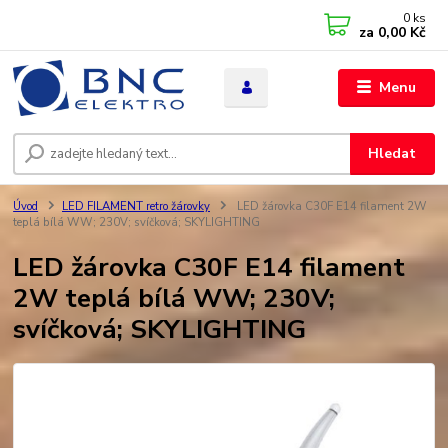
0
ks
za
0,00 Kč
Menu
Hledat
Úvod
LED FILAMENT retro žárovky
LED žárovka C30F E14 filament 2W
teplá bílá WW; 230V; svíčková; SKYLIGHTING
LED žárovka C30F E14 filament
2W teplá bílá WW; 230V;
svíčková; SKYLIGHTING