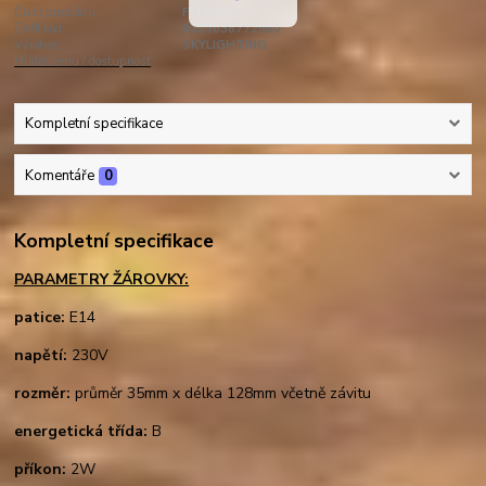
Číslo produktu:
FF1402SC
EAN kód:
8033638772980
Výrobce:
SKYLIGHTING
Hlídat cenu / dostupnost
Kompletní specifikace
Komentáře
0
Kompletní specifikace
PARAMETRY ŽÁROVKY:
patice:
E14
napětí:
230V
rozměr:
průměr 35mm x délka 128mm včetně závitu
energetická třída:
B
příkon:
2W