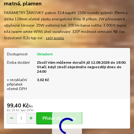
matná, plamen
PARAMETRY ŽÁROVKY: patice: E14 napětí: 230V rozměr: průměr 35mm x
délka 128mm včetně závitu energetická třída: B příkon: 2W přirovnání k
obyčejné žárovce: 25W světelný tok: 200 lm barva světla: 3 000 K teplá
bílá (warm white-WW) úhel vyzařování: 320° možnost stmívání: NE čas
rozsvícení: 0,2s typ sví...
celý popis
Dostupnost
Skladem
Doba dodání
Zboží Vám můžeme doručit již 12.08.2026 do 18:00.
Stačí, když zboží objednáte nejpozději dnes do
24:00
+ recyklační
3,02 Kč
příplatek
včetně DPH
99,40 Kč
/
ks
82,15 Kč
bez DPH
Přidat do košíku