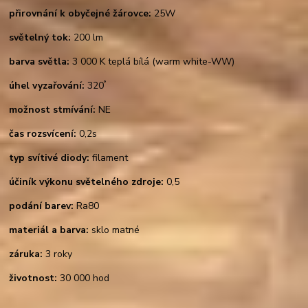
přirovnání k obyčejné žárovce:
25W
světelný tok:
200 lm
barva světla:
3 000 K teplá bílá (warm white-WW)
°
úhel vyzařování:
320
možnost stmívání:
NE
čas rozsvícení:
0,2s
typ svítivé diody:
filament
účiník výkonu světelného zdroje:
0,5
podání barev:
Ra80
materiál a barva:
sklo matné
záruka:
3 roky
životnost:
30 000 hod