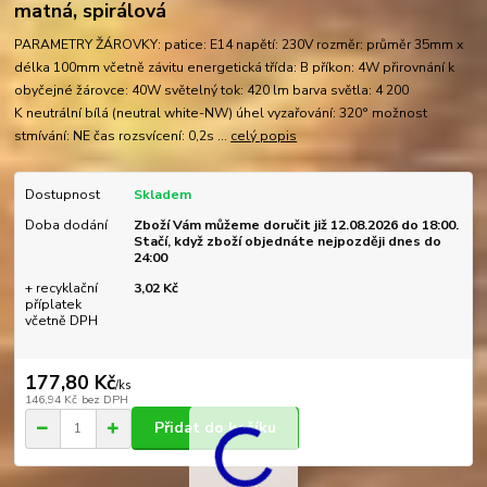
matná, spirálová
PARAMETRY ŽÁROVKY: patice: E14 napětí: 230V rozměr: průměr 35mm x
délka 100mm včetně závitu energetická třída: B příkon: 4W přirovnání k
obyčejné žárovce: 40W světelný tok: 420 lm barva světla: 4 200
K neutrální bílá (neutral white-NW) úhel vyzařování: 320° možnost
stmívání: NE čas rozsvícení: 0,2s ...
celý popis
Dostupnost
Skladem
Doba dodání
Zboží Vám můžeme doručit již 12.08.2026 do 18:00.
Stačí, když zboží objednáte nejpozději dnes do
24:00
+ recyklační
3,02 Kč
příplatek
včetně DPH
177,80 Kč
/
ks
146,94 Kč
bez DPH
Přidat do košíku