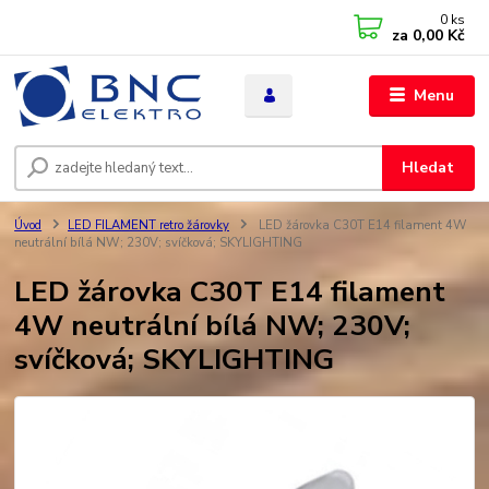
0
ks
za
0,00 Kč
Menu
Hledat
Úvod
LED FILAMENT retro žárovky
LED žárovka C30T E14 filament 4W
neutrální bílá NW; 230V; svíčková; SKYLIGHTING
LED žárovka C30T E14 filament
4W neutrální bílá NW; 230V;
svíčková; SKYLIGHTING