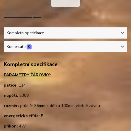
Číslo produktu:
FT1404SD
EAN kód:
8033638775899
Výrobce:
SKYLIGHTING
Hlídat cenu / dostupnost
Kompletní specifikace
Komentáře
0
Kompletní specifikace
PARAMETRY ŽÁROVKY:
patice:
E14
napětí:
230V
rozměr:
průměr 35mm x délka 100mm včetně závitu
energetická třída:
B
příkon:
4W