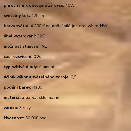
přirovnání k obyčejné žárovce:
40W
světelný tok:
420 lm
barva světla:
4 200 K neutrální bílá (neutral white-NW)
°
úhel vyzařování:
320
možnost stmívání:
NE
čas rozsvícení:
0,2s
typ svítivé diody:
filament
účiník výkonu světelného zdroje:
0,5
podání barev:
Ra80
materiál a barva:
sklo matné
záruka:
3 roky
životnost:
30 000 hod