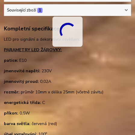
Související zboží
1
Kompletní specifikace
LED pro signální a dekorativní osvětlení.
PARAMETRY LED ŽÁROVKY:
patice:
E10
jmenovité napětí:
230V
jmenovitý proud:
0,02A
rozměr:
průměr 10mm x délka 25mm (včetně závitu)
energetická třída:
C
příkon:
0,5W
barva světla:
červená (red)
o
úhel vyzařování:
100