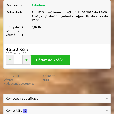
Dostupnost
Skladem
Doba dodání
Zboží Vám můžeme doručit již 11.08.2026 do 18:00.
Stačí, když zboží objednáte nejpozději do zítra do
12:00
+ recyklační
3,02 Kč
příplatek
včetně DPH
45,50 Kč
/
ks
37,60 Kč
bez DPH
Přidat do košíku
Číslo produktu:
001603S
Výrobce:
NBB
Hlídat cenu / dostupnost
Kompletní specifikace
Komentáře
0