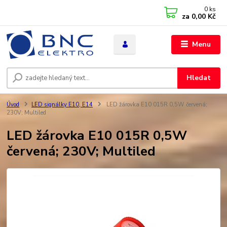
0
ks
za
0,00 Kč
Menu
Hledat
Úvod
LED signálky E10, E14
LED žárovka E10 015R 0,5W červená;
230V; Multiled
LED žárovka E10 015R 0,5W
červená; 230V; Multiled