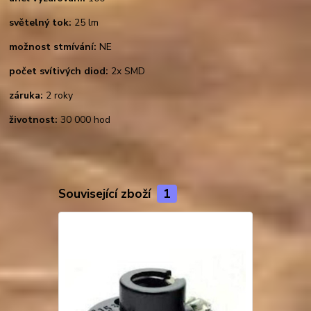
světelný tok:
25 lm
možnost stmívání:
NE
počet svítivých diod:
2x SMD
záruka:
2 roky
životnost:
30 000 hod
Související zboží
1