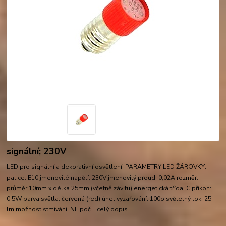
signální; 230V
LED pro signální a dekorativní osvětlení. PARAMETRY LED ŽÁROVKY:
patice: E10 jmenovité napětí: 230V jmenovitý proud: 0,02A rozměr:
průměr 10mm x délka 25mm (včetně závitu) energetická třída: C příkon:
0,5W barva světla: červená (red) úhel vyzařování: 100o světelný tok: 25
lm možnost stmívání: NE poč...
celý popis