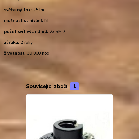
světelný tok:
25 lm
možnost stmívání:
NE
počet svítivých diod:
2x SMD
záruka:
2 roky
životnost:
30 000 hod
Související zboží
1