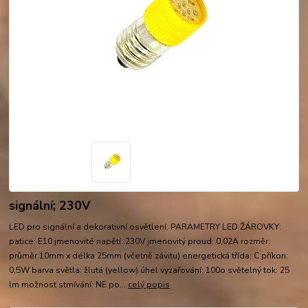
signální; 230V
LED pro signální a dekorativní osvětlení. PARAMETRY LED ŽÁROVKY:
patice: E10 jmenovité napětí: 230V jmenovitý proud: 0,02A rozměr:
průměr 10mm x délka 25mm (včetně závitu) energetická třída: C příkon:
0,5W barva světla: žlutá (yellow) úhel vyzařování: 100o světelný tok: 25
lm možnost stmívání: NE po...
celý popis