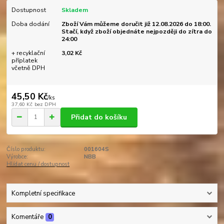
Dostupnost
Skladem
Doba dodání
Zboží Vám můžeme doručit již 12.08.2026 do 18:00.
Stačí, když zboží objednáte nejpozději do zítra do
24:00
+ recyklační
3,02 Kč
příplatek
včetně DPH
45,50 Kč
/
ks
37,60 Kč
bez DPH
Přidat do košíku
Číslo produktu:
001604S
Výrobce:
NBB
Hlídat cenu / dostupnost
Kompletní specifikace
Komentáře
0