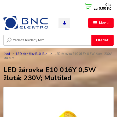
0
ks
za
0,00 Kč
Menu
Hledat
Úvod
LED signálky E10, E14
LED žárovka E10 016Y 0,5W žlutá; 230V;
Multiled
LED žárovka E10 016Y 0,5W
žlutá; 230V; Multiled