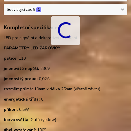
Související zboží
1
Kompletní specifikace
LED pro signální a dekorativní osvětlení.
PARAMETRY LED ŽÁROVKY:
patice:
E10
jmenovité napětí:
230V
jmenovitý proud:
0,02A
rozměr:
průměr 10mm x délka 25mm (včetně závitu)
energetická třída:
C
příkon:
0,5W
barva světla:
žlutá (yellow)
o
úhel vyzařování:
100