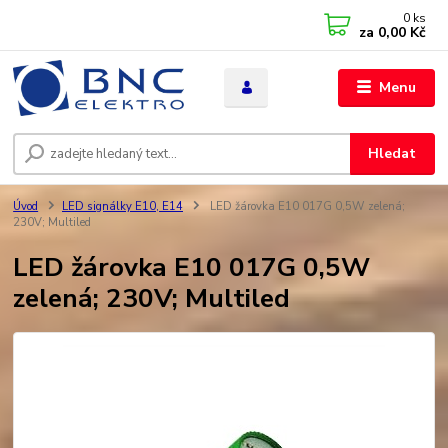
0
ks
za
0,00 Kč
Menu
Hledat
Úvod
LED signálky E10, E14
LED žárovka E10 017G 0,5W zelená;
230V; Multiled
LED žárovka E10 017G 0,5W
zelená; 230V; Multiled