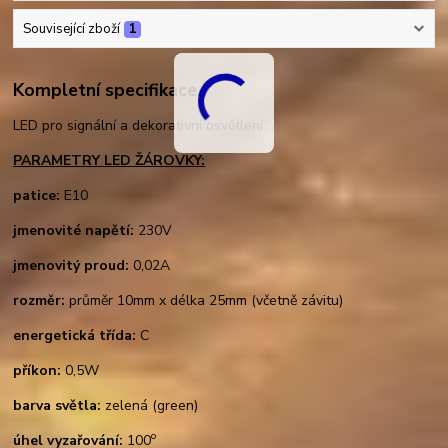
Související zboží
1
Kompletní specifikace
LED pro signální a dekorativní osvětlení.
PARAMETRY LED ŽÁROVKY:
patice:
E10
jmenovité napětí:
230V
jmenovitý proud:
0,02A
rozměr:
průměr 10mm x délka 25mm (včetně závitu)
energetická třída:
C
příkon:
0,5W
barva světla:
zelená (green)
o
úhel vyzařování:
100