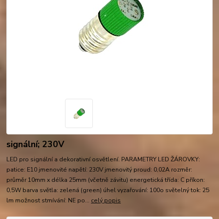
signální; 230V
LED pro signální a dekorativní osvětlení. PARAMETRY LED ŽÁROVKY:
patice: E10 jmenovité napětí: 230V jmenovitý proud: 0,02A rozměr:
průměr 10mm x délka 25mm (včetně závitu) energetická třída: C příkon:
0,5W barva světla: zelená (green) úhel vyzařování: 100o světelný tok: 25
lm možnost stmívání: NE po...
celý popis