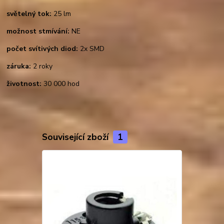
světelný tok:
25 lm
možnost stmívání:
NE
počet svítivých diod:
2x SMD
záruka:
2 roky
životnost:
30 000 hod
Související zboží
1