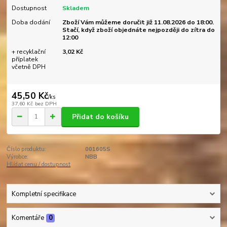
Dostupnost
Skladem
Doba dodání
Zboží Vám můžeme doručit již 11.08.2026 do 18:00.
Stačí, když zboží objednáte nejpozději do zítra do
12:00
+ recyklační
3,02 Kč
příplatek
včetně DPH
45,50 Kč
/
ks
37,60 Kč
bez DPH
Přidat do košíku
Číslo produktu:
001605S
Výrobce:
NBB
Hlídat cenu / dostupnost
Kompletní specifikace
Komentáře
0