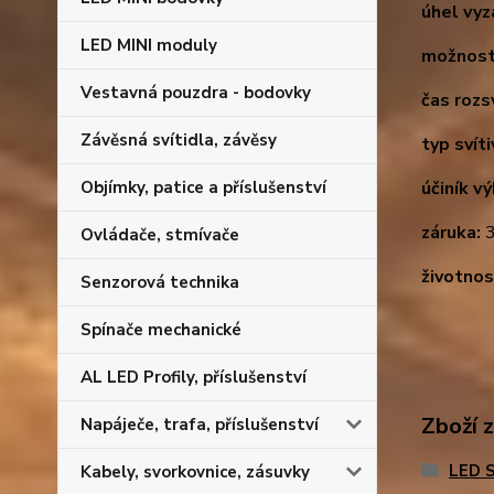
úhel vyz
LED MINI moduly
možnost
Vestavná pouzdra - bodovky
čas rozsv
Závěsná svítidla, závěsy
typ svíti
Objímky, patice a příslušenství
účiník v
záruka:
3
Ovládače, stmívače
životnos
Senzorová technika
Spínače mechanické
AL LED Profily, příslušenství
Zboží 
Napáječe, trafa, příslušenství
LED S
Kabely, svorkovnice, zásuvky