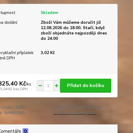
tupnost
Skladem
a dodání
Zboží Vám můžeme doručit již
12.08.2026 do 18:00. Stačí, když
zboží objednáte nejpozději dnes
do 24:00
ecyklační příplatek
3,02 Kč
tně DPH
825,40 Kč
/
ks
Přidat do košíku
35,04 Kč
bez DPH
roduktu:
3180
EAN kód:
5901812463180
e:
SAMSUNG
Hlídat cenu / dostupnost
Komentáře
0