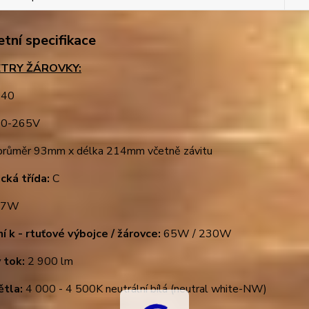
tní specifikace
TRY ŽÁROVKY:
40
0-265V
růměr 93mm x délka 214mm včetně závitu
cká třída:
C
7W
í k - rtuťové výbojce / žárovce:
65W / 230W
 tok:
2 900 lm
ětla:
4 000 - 4 500K neutrální bílá (neutral white-NW)