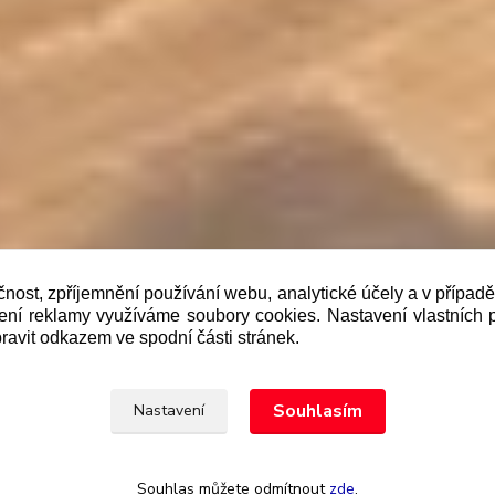
čnost, zpříjemnění používání webu, analytické účely a v případ
lení reklamy využíváme soubory cookies. Nastavení vlastních 
b je prodávající povinen vystavit kupujícímu účtenku. Zár
ravit odkazem ve spodní části stránek.
 pak nejpozději do 48 hodin.“
Upravit sběr cookies.
Souhlasím
Nastavení
Souhlas můžete odmítnout
zde
.