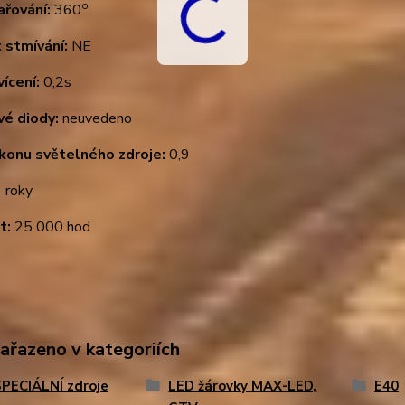
o
ařování:
360
 stmívání:
NE
ícení:
0,2s
vé diody:
neuvedeno
ýkonu světelného zdroje:
0,9
 roky
t:
25 000 hod
zařazeno v kategoriích
PECIÁLNÍ zdroje
LED žárovky MAX-LED,
E40