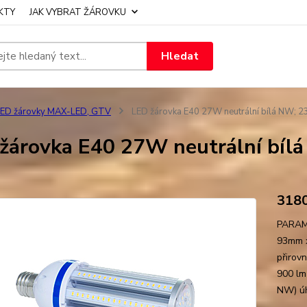
KTY
JAK VYBRAT ŽÁROVKU
Hledat
LED žárovky MAX-LED, GTV
LED žárovka E40 27W neutrální bílá NW; 2
žárovka E40 27W neutrální bílá
318
PARAME
93mm x
přirov
900 lm 
NW) úh