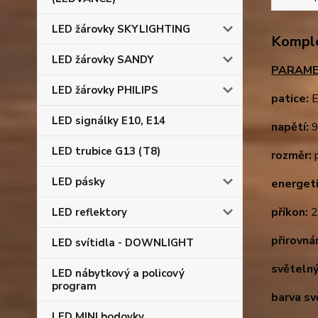
LED žárovky SKYLIGHTING
Komple
LED žárovky SANDY
PARAME
LED žárovky PHILIPS
patice:
E
LED signálky E10, E14
napětí:
9
LED trubice G13 (T8)
rozměr:
p
LED pásky
energeti
příkon:
2
LED reflektory
přirovnán
LED svítidla - DOWNLIGHT
světelný
LED nábytkový a policový
program
barva sv
LED MINI bodovky