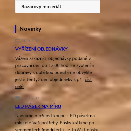
Bazarový materiál
Novinky
01.04.2017
VYŘÍZENÍ OBJEDNÁVKY
Vážení zákazníci, objednávky podané v
pracovní den do 12.00 hod. se zvolením
dopravy s dobírkou odesíláme obvykle
ještě tentýž den objednávky s př...
číst
celé
03.04.2014
LED PÁSEK NA MÍRU
Nabízíme možnost koupit LED pásek na
míru dle Vaší potřeby. Pásky krátíme po
segmentech (modulech). Je to část pásku