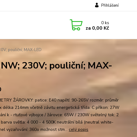
Přihlášení
0
ks
za
0,00 Kč
30V; pouliční; MAX-LED
 NW; 230V; pouliční; MAX-
0
TRY ŽÁROVKY: patice: E40 napětí: 90-265V rozměr: průměr
 délka 214mm včetně závitu energetická třída: C příkon: 27W
nání k - rtuťové výbojce / žárovce: 65W / 230W světelný tok: 2
barva světla: 4 000 - 4 500K neutrální bílá (neutral white-
el vyzařování: 360o možnost stm...
celý popis