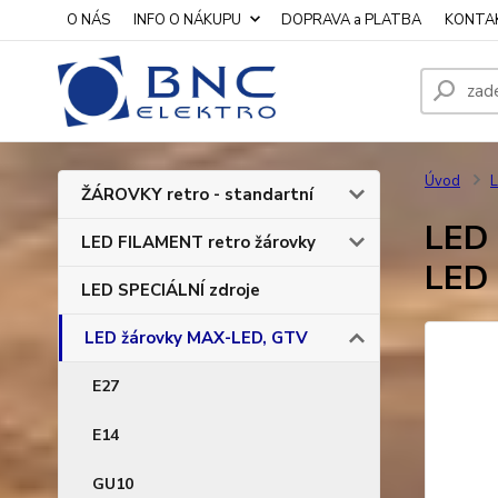
O NÁS
INFO O NÁKUPU
DOPRAVA a PLATBA
KONTA
Úvod
ŽÁROVKY retro - standartní
LED 
LED FILAMENT retro žárovky
LED
LED SPECIÁLNÍ zdroje
LED žárovky MAX-LED, GTV
E27
E14
GU10