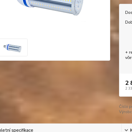
Dos
Dob
+ r
vče
2 
2 3
Číslo p
Výrobc
etní specifikace