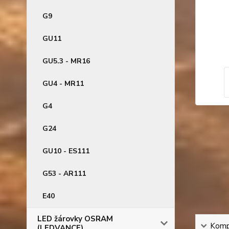
G9
GU11
GU5.3 - MR16
GU4 - MR11
G4
G24
GU10 - ES111
G53 - AR111
E40
LED žárovky OSRAM
Kompl
(LEDVANCE)