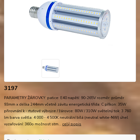
3197
PARAMETRY ŽÁROVKY: patice: E40 napětí: 90-265V rozměr: průměr
93mm x délka 244mm včetně závitu energetická třída: C příkon: 35W
přirovnání k - rtuťové výbojce / žárovce: 80W / 310W světelný tok: 3 760
lm barva světla: 4 000 - 4 500K neutrální bílá (neutral white-NW) úhel
vyzařování: 360o možnost stm...
celý popis