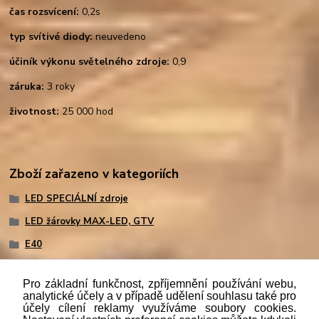
čas rozsvícení:
0,2s
typ svítivé diody:
neuvedeno
účiník výkonu světelného zdroje:
0,9
záruka:
3 roky
životnost:
25 000 hod
Zboží zařazeno v kategoriích
LED SPECIÁLNÍ zdroje
LED žárovky MAX-LED, GTV
E40
Pro základní funkčnost, zpříjemnění používání webu,
analytické účely a v případě udělení souhlasu také pro
účely cílení reklamy využíváme soubory cookies.
"
Podle
zákona č. 112/mmmmm2016 Sb. o evidenci tržeb je