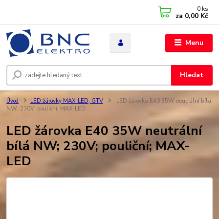
0
ks
za
0,00 Kč
Menu
Hledat
Úvod
LED žárovky MAX-LED, GTV
LED žárovka E40 35W neutrální bílá
NW; 230V; pouliční; MAX-LED
LED žárovka E40 35W neutrální
bílá NW; 230V; pouliční; MAX-
LED