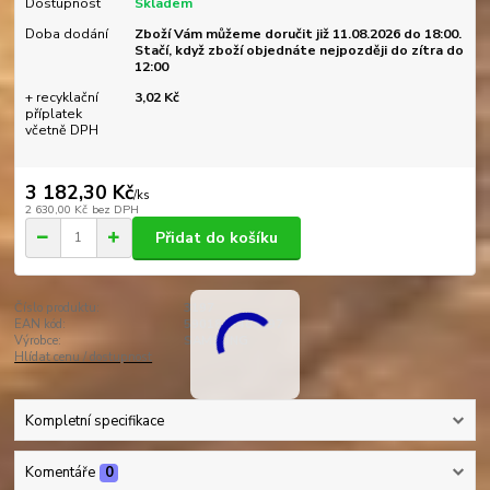
Dostupnost
Skladem
Doba dodání
Zboží Vám můžeme doručit již 11.08.2026 do 18:00.
Stačí, když zboží objednáte nejpozději do zítra do
12:00
+ recyklační
3,02 Kč
příplatek
včetně DPH
3 182,30 Kč
/
ks
2 630,00 Kč
bez DPH
Přidat do košíku
Číslo produktu:
3197
EAN kód:
5901812463197
Výrobce:
SAMSUNG
Hlídat cenu / dostupnost
Kompletní specifikace
Komentáře
0