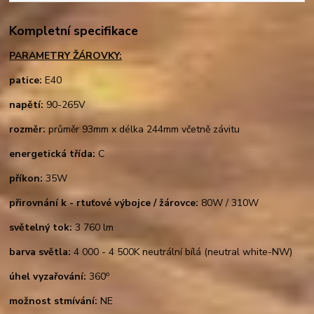
Kompletní specifikace
PARAMETRY ŽÁROVKY:
patice:
E40
napětí:
90-265V
rozměr:
průměr 93mm x délka 244mm včetně závitu
energetická třída:
C
příkon:
35W
přirovnání k - rtuťové výbojce / žárovce:
80W / 310W
světelný tok:
3 760 lm
barva světla:
4 000 - 4 500K neutrální bílá (neutral white-NW)
o
úhel vyzařování:
360
možnost stmívání:
NE