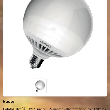
koule
PARAMETRY ŽÁROVKY: patice: E27 napětí: 230V rozměr: průměr 120mm x