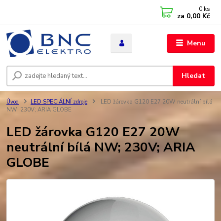
0
ks
za
0,00 Kč
Menu
Hledat
Úvod
LED SPECIÁLNÍ zdroje
LED žárovka G120 E27 20W neutrální bílá
NW; 230V; ARIA GLOBE
LED žárovka G120 E27 20W
neutrální bílá NW; 230V; ARIA
GLOBE