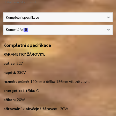
Hlídat cenu / dostupnost
Kompletní specifikace
Komentáře
0
Kompletní specifikace
PARAMETRY ŽÁROVKY:
patice:
E27
napětí:
230V
rozměr:
průměr 120mm x délka 156mm včetně závitu
energetická třída:
C
příkon:
20W
přirovnání k obyčejné žárovce:
120W