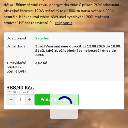
délka 156mm včetně závitu energetická třída: C příkon: 20W přirovnání k
obyčejné žárovce: 120W světelný tok: 1800 lm barva světla: 4 000 K
neutrální bílá (neutral white-NW) úhel vyzařování: 200° možnost
stmívání: NE čas rozsvícení: 0...
celý popis
Dostupnost
Skladem
Doba dodání
Zboží Vám můžeme doručit již 12.08.2026 do 18:00.
Stačí, když zboží objednáte nejpozději dnes do
24:00
+ recyklační
3,02 Kč
příplatek
včetně DPH
388,90 Kč
/
ks
321,40 Kč
bez DPH
Přidat do košíku
Číslo produktu:
ARB202740
EAN kód:
9090171007336
Výrobce:
CENTURY