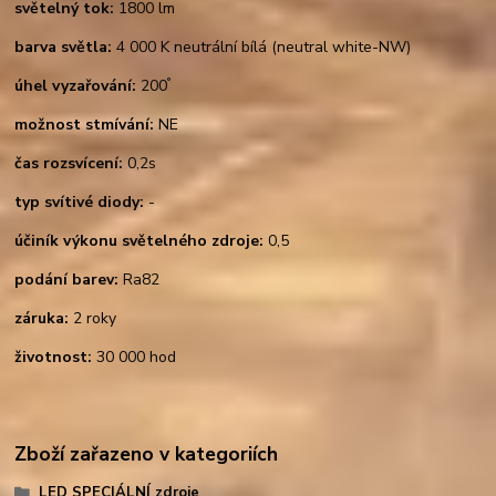
světelný tok:
1800 lm
barva světla:
4 000 K neutrální bílá (neutral white-NW)
°
úhel vyzařování:
200
možnost stmívání:
NE
čas rozsvícení:
0,2s
typ svítivé diody:
-
účiník výkonu světelného zdroje:
0,5
podání barev:
Ra82
záruka:
2 roky
životnost:
30 000 hod
Zboží zařazeno v kategoriích
LED SPECIÁLNÍ zdroje