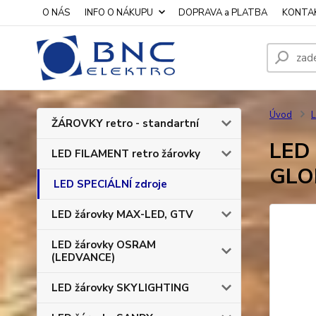
O NÁS
INFO O NÁKUPU
DOPRAVA a PLATBA
KONTA
Úvod
L
ŽÁROVKY retro - standartní
LED 
LED FILAMENT retro žárovky
GLO
LED SPECIÁLNÍ zdroje
LED žárovky MAX-LED, GTV
LED žárovky OSRAM
(LEDVANCE)
LED žárovky SKYLIGHTING