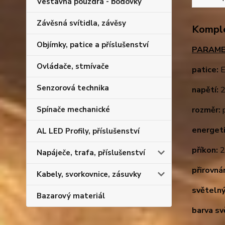
Vestavná pouzdra - bodovky
Závěsná svítidla, závěsy
Komple
Objímky, patice a příslušenství
PARAME
Ovládače, stmívače
patice:
E
Senzorová technika
napětí:
2
Spínače mechanické
rozměr:
p
energeti
AL LED Profily, příslušenství
příkon:
2
Napáječe, trafa, příslušenství
přirovná
Kabely, svorkovnice, zásuvky
světelný
Bazarový materiál
barva sv