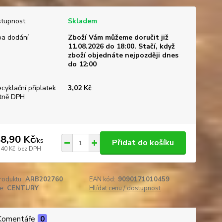
tupnost
Skladem
a dodání
Zboží Vám můžeme doručit již
11.08.2026 do 18:00. Stačí, když
zboží objednáte nejpozději dnes
do 12:00
ecyklační příplatek
3,02 Kč
tně DPH
8,90 Kč
/
ks
Přidat do košíku
,40 Kč
bez DPH
roduktu:
ARB202760
EAN kód:
9090171010459
e:
CENTURY
Hlídat cenu / dostupnost
Komentáře
0