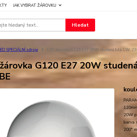
KTY
JAK VYBRAT ŽÁROVKU
Hledat
ED SPECIÁLNÍ zdroje
LED žárovka G120 E27 20W studená bílá CW; 2
žárovka G120 E27 20W studená
BE
koul
PARAME
120mm 
20W př
barva 
200° mo