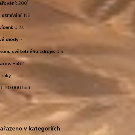
°
ařování:
200
 stmívání:
NE
ícení:
0,2s
vé diody:
-
ýkonu světelného zdroje:
0,5
arev:
Ra82
 roky
t:
30 000 hod
zařazeno v kategoriích