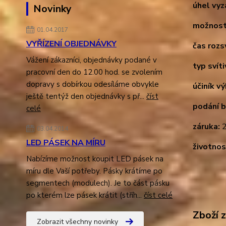
úhel vyz
Novinky
možnost
01.04.2017
VYŘÍZENÍ OBJEDNÁVKY
čas rozsv
Vážení zákazníci, objednávky podané v
typ svíti
pracovní den do 12.00 hod. se zvolením
dopravy s dobírkou odesíláme obvykle
účiník v
ještě tentýž den objednávky s př...
číst
podání b
celé
záruka:
2
03.04.2014
LED PÁSEK NA MÍRU
životnos
Nabízíme možnost koupit LED pásek na
míru dle Vaší potřeby. Pásky krátíme po
segmentech (modulech). Je to část pásku
po kterém lze pásek krátit (stříh...
číst celé
Zboží 
Zobrazit všechny novinky