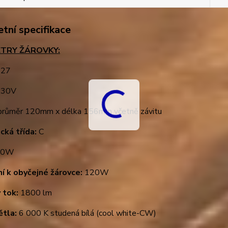
tní specifikace
TRY ŽÁROVKY:
27
30V
růměr 120mm x délka 156mm včetně závitu
cká třída:
C
0W
ní k obyčejné žárovce:
120W
 tok:
1800 lm
ětla:
6 000 K studená bílá (cool white-CW)