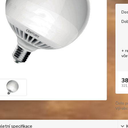
Dos
Dob
+ r
vče
38
321
Číslo p
Výrobc
etní specifikace