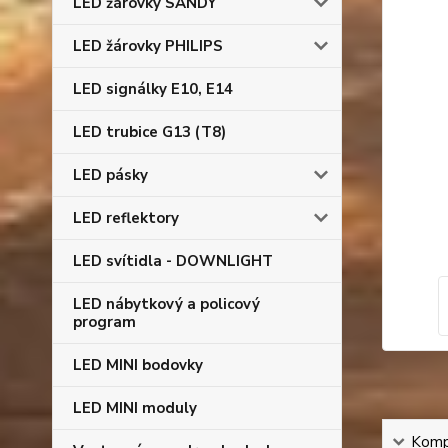
LED žárovky SANDY
LED žárovky PHILIPS
LED signálky E10, E14
LED trubice G13 (T8)
LED pásky
LED reflektory
LED svítidla - DOWNLIGHT
LED nábytkový a policový
program
LED MINI bodovky
LED MINI moduly
Kompl