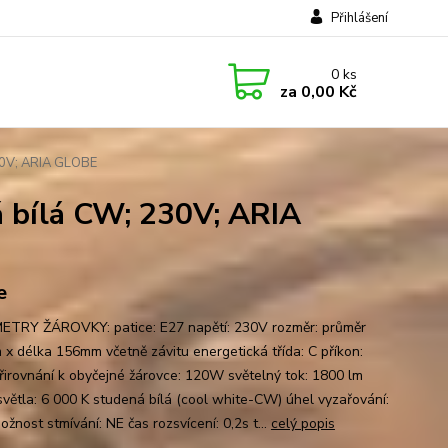
Přihlášení
0
ks
za
0,00 Kč
30V; ARIA GLOBE
 bílá CW; 230V; ARIA
e
TRY ŽÁROVKY: patice: E27 napětí: 230V rozměr: průměr
x délka 156mm včetně závitu energetická třída: C příkon:
irovnání k obyčejné žárovce: 120W světelný tok: 1800 lm
světla: 6 000 K studená bílá (cool white-CW) úhel vyzařování:
žnost stmívání: NE čas rozsvícení: 0,2s t...
celý popis