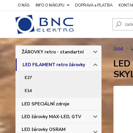
O NÁS
INFO O NÁKUPU
DOPRAVA a PLATBA
KONTA
Úvod
L
ŽÁROVKY retro - standartní
LED 
LED FILAMENT retro žárovky
SKY
E27
E14
LED SPECIÁLNÍ zdroje
LED žárovky MAX-LED, GTV
LED žárovky OSRAM