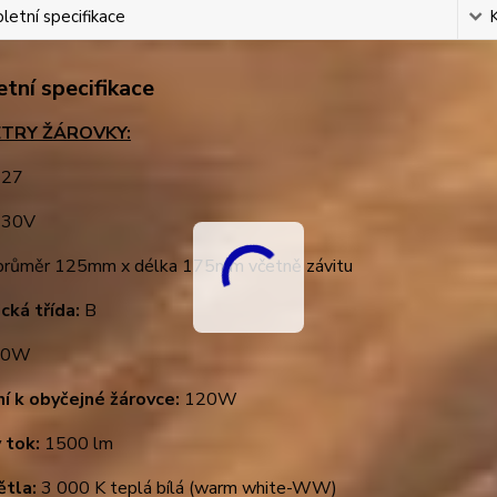
etní specifikace
tní specifikace
TRY ŽÁROVKY:
27
30V
růměr 125mm x délka 175mm včetně závitu
cká třída:
B
0W
ní k obyčejné žárovce:
120W
 tok:
1500 lm
ětla:
3 000 K teplá bílá (warm white-WW)