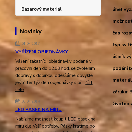
Bazarový materiál
úhel vyz
možnost
Novinky
čas rozsv
01.04.2017
typ svíti
VYŘÍZENÍ OBJEDNÁVKY
účiník v
Vážení zákazníci, objednávky podané v
podání b
pracovní den do 12.00 hod. se zvolením
dopravy s dobírkou odesíláme obvykle
materiál
ještě tentýž den objednávky s př...
číst
celé
záruka:
3
03.04.2014
životnos
LED PÁSEK NA MÍRU
Nabízíme možnost koupit LED pásek na
míru dle Vaší potřeby. Pásky krátíme po