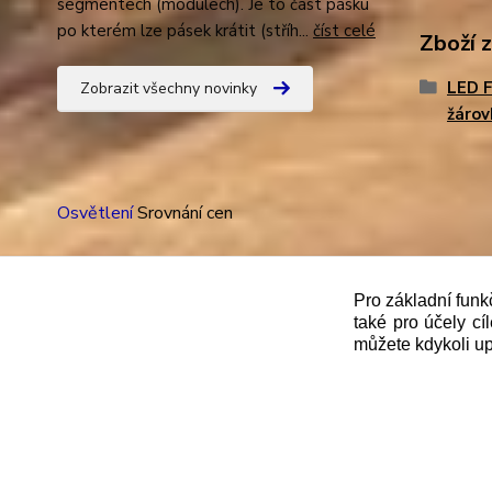
segmentech (modulech). Je to část pásku
po kterém lze pásek krátit (stříh...
číst celé
Zboží 
LED 
Zobrazit všechny novinky
žárov
Osvětlení
Srovnání cen
Pro základní funk
také pro účely cí
"
Podle
zákona č. 112/mmmmm2016 Sb. o evidenci trže
můžete kdykoli up
správce daně online; v případě technického výpadku