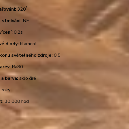
°
ařování:
320
 stmívání:
NE
ícení:
0,2s
vé diody:
filament
ýkonu světelného zdroje:
0,5
arev:
Ra80
 a barva:
sklo čiré
 roky
t:
30 000 hod