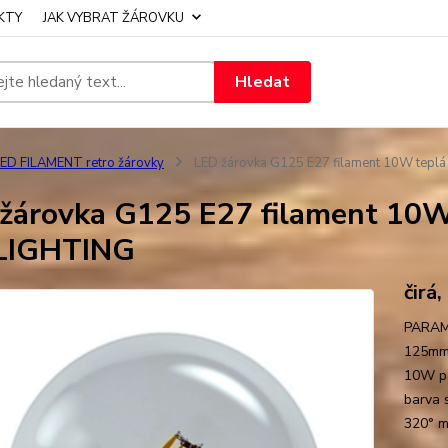
KTY
JAK VYBRAT ŽÁROVKU
Hledat
ED FILAMENT retro žárovky
LED žárovka G125 E27 filament 10W tepl
žárovka G125 E27 filament 10W
LIGHTING
čirá,
PARAME
125mm 
10W př
barva 
320° mo