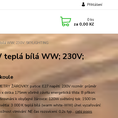
Přihlášení
0
ks
za
0,00 Kč
á bílá WW; 230V; SKYLIGHTING
 teplá bílá WW; 230V;
 koule
TRY ŽÁROVKY: patice: E27 napětí: 230V rozměr: průměr
x délka 175mm včetně závitu energetická třída: B příkon:
irovnání k obyčejné žárovce: 120W světelný tok: 1500 lm
světla: 3 000 K teplá bílá (warm white-WW) úhel vyzařování:
žnost stmívání: NE čas rozsvícení: 0,2s typ...
celý popis