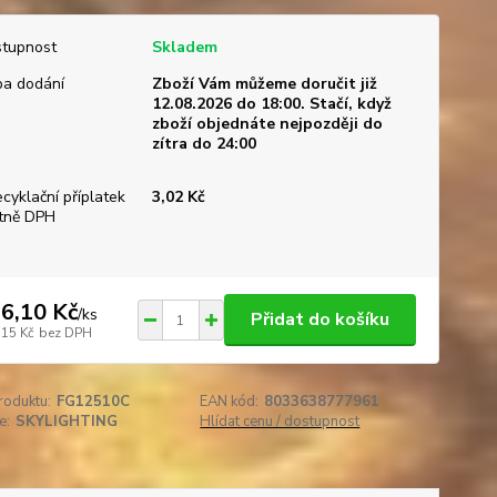
tupnost
Skladem
a dodání
Zboží Vám můžeme doručit již
12.08.2026 do 18:00. Stačí, když
zboží objednáte nejpozději do
zítra do 24:00
ecyklační příplatek
3,02 Kč
tně DPH
6,10 Kč
/
ks
Přidat do košíku
,15 Kč
bez DPH
roduktu:
FG12510C
EAN kód:
8033638777961
e:
SKYLIGHTING
Hlídat cenu / dostupnost