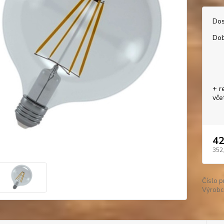
Dos
Dob
+ r
vče
42
352
Číslo p
Výrobc