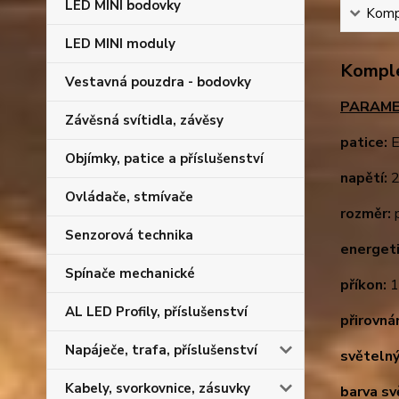
LED MINI bodovky
Kompl
LED MINI moduly
Komple
Vestavná pouzdra - bodovky
PARAME
Závěsná svítidla, závěsy
patice:
E
Objímky, patice a příslušenství
napětí:
2
Ovládače, stmívače
rozměr:
p
Senzorová technika
energeti
Spínače mechanické
příkon:
1
AL LED Profily, příslušenství
přirovná
Napáječe, trafa, příslušenství
světelný
Kabely, svorkovnice, zásuvky
barva sv