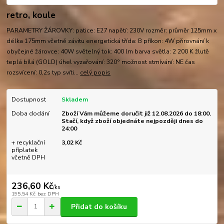
retro, koule
PARAMETRY ŽÁROVKY: patice: E27 napětí: 230V rozměr: průměr 125mm x
délka 175mm včetně závitu energetická třída: B příkon: 4W přirovnání k
obyčejné žárovce: 40W světelný tok: 400 lm barva světla: 2 200 K žlutě
teplá bílá (GOLD) úhel vyzařování: 320° možnost stmívání: NE čas
rozsvícení: 0,2s typ svíti...
celý popis
Dostupnost
Skladem
Doba dodání
Zboží Vám můžeme doručit již 12.08.2026 do 18:00.
Stačí, když zboží objednáte nejpozději dnes do
24:00
+ recyklační
3,02 Kč
příplatek
včetně DPH
236,60 Kč
/
ks
195,54 Kč
bez DPH
Přidat do košíku