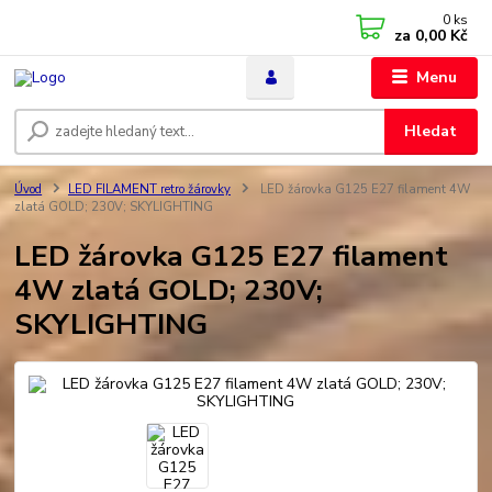
0
ks
za
0,00 Kč
Menu
Hledat
Úvod
LED FILAMENT retro žárovky
LED žárovka G125 E27 filament 4W
zlatá GOLD; 230V; SKYLIGHTING
LED žárovka G125 E27 filament
4W zlatá GOLD; 230V;
SKYLIGHTING