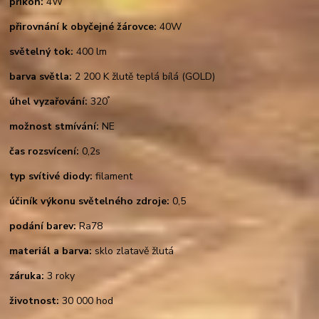
příkon:
4W
přirovnání k obyčejné žárovce:
40W
světelný tok:
400 lm
barva světla:
2 200 K žlutě teplá bílá (GOLD)
°
úhel vyzařování:
320
možnost stmívání:
NE
čas rozsvícení:
0,2s
typ svítivé diody:
filament
účiník výkonu světelného zdroje:
0,5
podání barev:
Ra78
materiál a barva:
sklo zlatavě žlutá
záruka:
3 roky
životnost:
30 000 hod