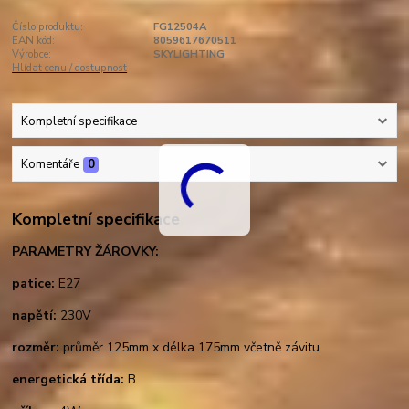
Číslo produktu:
FG12504A
EAN kód:
8059617670511
Výrobce:
SKYLIGHTING
Hlídat cenu / dostupnost
Kompletní specifikace
Komentáře
0
Kompletní specifikace
PARAMETRY ŽÁROVKY:
patice:
E27
napětí:
230V
rozměr:
průměr 125mm x délka 175mm včetně závitu
energetická třída:
B