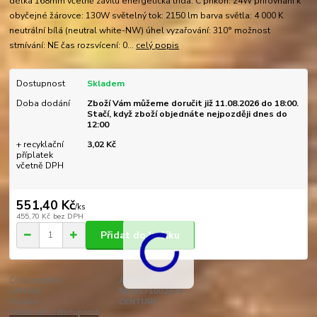
délka 168mm včetně závitu energetická třída: C příkon: 24W přirovnání k
obyčejné žárovce: 130W světelný tok: 2150 lm barva světla: 4 000 K
neutrální bílá (neutral white-NW) úhel vyzařování: 310° možnost
stmívání: NE čas rozsvícení: 0...
celý popis
Dostupnost
Skladem
Doba dodání
Zboží Vám můžeme doručit již 11.08.2026 do 18:00.
Stačí, když zboží objednáte nejpozději dnes do
12:00
+ recyklační
3,02 Kč
příplatek
včetně DPH
551,40 Kč
/
ks
455,70 Kč
bez DPH
Přidat do košíku
Číslo produktu:
ARB242740
EAN kód:
9090171002874
Výrobce:
CENTURY
Hlídat cenu / dostupnost