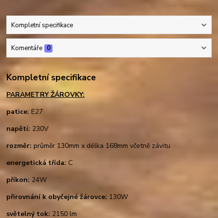
Kompletní specifikace
Komentáře
0
Kompletní specifikace
PARAMETRY ŽÁROVKY:
patice:
E27
napětí:
230V
rozměr:
průměr 130mm x délka 168mm včetně závitu
energetická třída:
C
příkon:
24W
přirovnání k obyčejné žárovce:
130W
světelný tok:
2150 lm