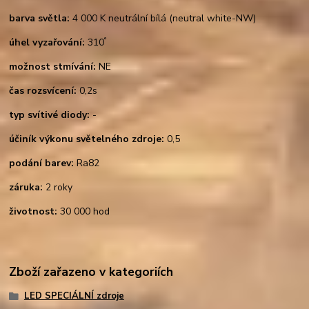
barva světla:
4 000 K neutrální bílá (neutral white-NW)
°
úhel vyzařování:
310
možnost stmívání:
NE
čas rozsvícení:
0,2s
typ svítivé diody:
-
účiník výkonu světelného zdroje:
0,5
podání barev:
Ra82
záruka:
2 roky
životnost:
30 000 hod
Zboží zařazeno v kategoriích
LED SPECIÁLNÍ zdroje