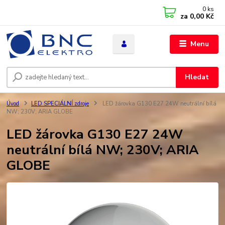
0
ks
za
0,00 Kč
Menu
Hledat
Úvod
LED SPECIÁLNÍ zdroje
LED žárovka G130 E27 24W neutrální bílá
NW; 230V; ARIA GLOBE
LED žárovka G130 E27 24W
neutrální bílá NW; 230V; ARIA
GLOBE