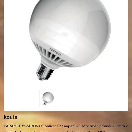
koule
PARAMETRY ŽÁROVKY: patice: E27 napětí: 230V rozměr: průměr 130mm x