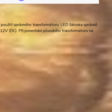
 použití správného transformátoru. LED žárovka správně
y 12V (DC). Při ponechání původního transformátoru na