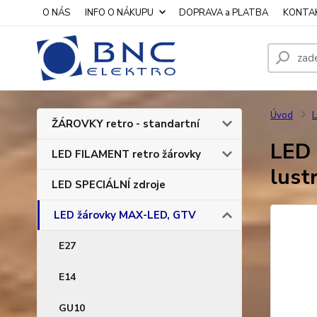
O NÁS
INFO O NÁKUPU
DOPRAVA a PLATBA
KONTA
Úvod
ŽÁROVKY retro - standartní
LED 
LED FILAMENT retro žárovky
lust
LED SPECIÁLNÍ zdroje
LED žárovky MAX-LED, GTV
E27
E14
GU10