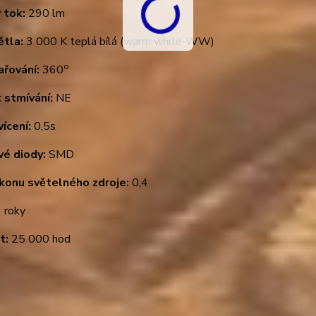
 tok:
290 lm
ětla:
3 000 K teplá bílá (warm white-WW)
o
ařování:
360
 stmívání:
NE
ícení:
0,5s
vé diody:
SMD
ýkonu světelného zdroje:
0,4
 roky
t:
25 000 hod