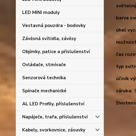
světelný
LED MINI moduly
barva sv
Vestavná pouzdra - bodovky
úhel vyz
Závěsná svítidla, závěsy
možnost
Objímky, patice a příslušenství
čas rozsv
Ovládače, stmívače
typ svíti
Senzorová technika
účiník v
záruka:
3
Spínače mechanické
životnos
AL LED Profily, příslušenství
Napáječe, trafa, příslušenství
Kabely, svorkovnice, zásuvky