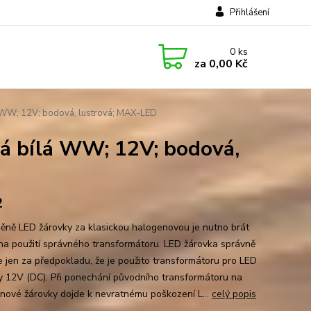
Přihlášení
0
ks
za
0,00 Kč
WW; 12V; bodová, lustrová; MAX-LED
 bílá WW; 12V; bodová,
2
měně LED žárovky za klasickou halogenovou je nutno brát
 na použití správného transformátoru. LED žárovka správně
e jen za předpokladu, že je použito transformátoru pro LED
y 12V (DC). Při ponechání původního transformátoru na
nové žárovky dojde k nevratnému poškození L...
celý popis