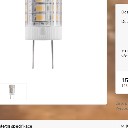
Dos
Dob
+ r
vče
15
128
Číslo p
Výrobc
etní specifikace