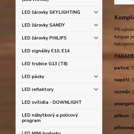
LED žárovky SKYLIGHTING
Komple
LED žárovky SANDY
Při výměn
funguje j
LED žárovky PHILIPS
halogeno
LED signálky E10, E14
PARAME
LED trubice G13 (T8)
patice:
G
LED pásky
napětí:
1
LED reflektory
rozměr:
p
LED svítidla - DOWNLIGHT
energeti
LED nábytkový a policový
příkon:
program
přirovná
LED MINI bodovky