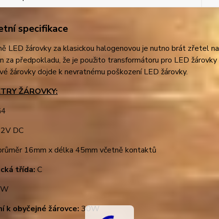
tní specifikace
ě LED žárovky za klasickou halogenovou je nutno brát zřetel na
en za předpokladu, že je použito transformátoru pro LED žárovk
vé žárovky dojde k nevratnému poškození LED žárovky.
TRY ŽÁROVKY:
4
2V DC
růměr 16mm x délka 45mm včetně kontaktů
cká třída:
C
3W
ní k obyčejné žárovce:
30W