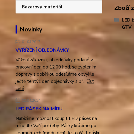
Bazarový materiál
Zboží 
LED ž
GTV
Novinky
01.04.2017
VYŘÍZENÍ OBJEDNÁVKY
Vážení zákazníci, objednávky podané v
pracovní den do 12.00 hod. se zvolením
dopravy s dobírkou odesíláme obvykle
ještě tentýž den objednávky s př...
číst
celé
03.04.2014
LED PÁSEK NA MÍRU
Nabízíme možnost koupit LED pásek na
míru dle Vaší potřeby. Pásky krátíme po
segmentech (modulech). Je to část pásku