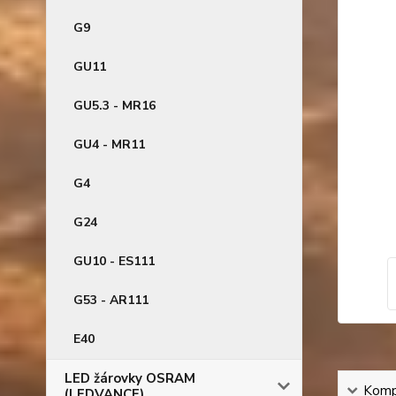
G9
GU11
GU5.3 - MR16
GU4 - MR11
G4
G24
GU10 - ES111
G53 - AR111
E40
LED žárovky OSRAM
Kompl
(LEDVANCE)