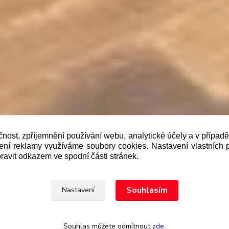
čnost, zpříjemnění používání webu, analytické účely a v případ
lení reklamy využíváme soubory cookies. Nastavení vlastních 
b je prodávající povinen vystavit kupujícímu účtenku. Zár
ravit odkazem ve spodní části stránek.
 pak nejpozději do 48 hodin.“
Upravit sběr cookies.
Souhlasím
Nastavení
Souhlas můžete odmítnout
zde
.