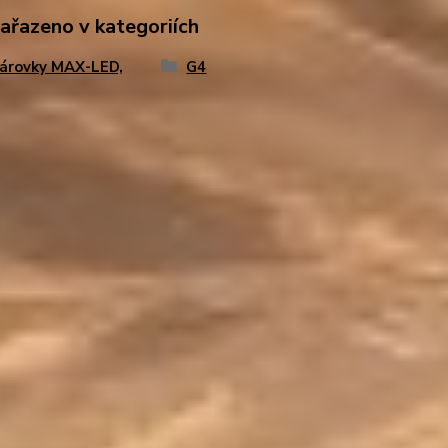
zařazeno v kategoriích
árovky MAX-LED,
G4