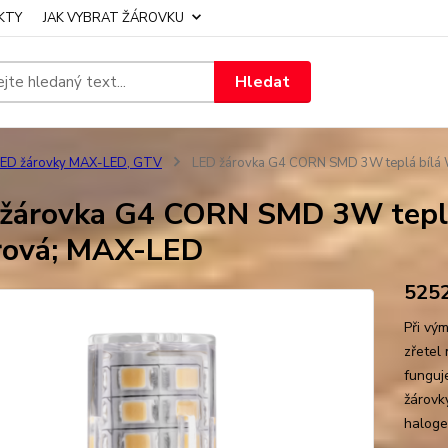
KTY
JAK VYBRAT ŽÁROVKU
Hledat
LED žárovky MAX-LED, GTV
LED žárovka G4 CORN SMD 3W teplá bílá 
žárovka G4 CORN SMD 3W teplá
rová; MAX-LED
525
Při vý
zřetel
funguj
žárovk
haloge