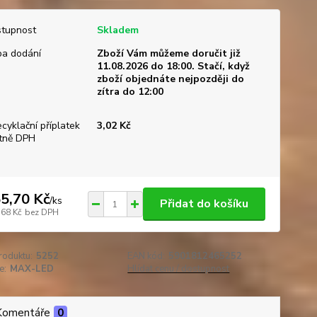
tupnost
Skladem
a dodání
Zboží Vám můžeme doručit již
11.08.2026 do 18:00. Stačí, když
zboží objednáte nejpozději do
zítra do 12:00
ecyklační příplatek
3,02 Kč
tně DPH
5,70 Kč
/
ks
Přidat do košíku
,68 Kč
bez DPH
roduktu:
5252
EAN kód:
5901812465252
e:
MAX-LED
Hlídat cenu / dostupnost
Komentáře
0