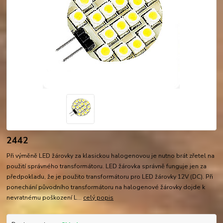
2442
Při výměně LED žárovky za klasickou halogenovou je nutno brát zřetel na
použití správného transformátoru. LED žárovka správně funguje jen za
předpokladu, že je použito transformátoru pro LED žárovky 12V (DC). Při
ponechání původního transformátoru na halogenové žárovky dojde k
nevratnému poškození L...
celý popis