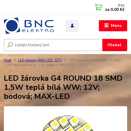
0
ks
za
0,00 Kč
Menu
Hledat
Úvod
LED žárovky MAX-LED, GTV
LED žárovka G4 ROUND 18 SMD
1,5W teplá bílá WW; 12V; bodová; MAX-LED
LED žárovka G4 ROUND 18 SMD
1,5W teplá bílá WW; 12V;
bodová; MAX-LED