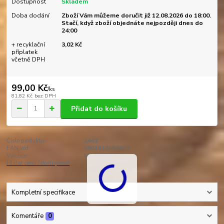
Dostupnost
Skladem
Doba dodání
Zboží Vám můžeme doručit již 12.08.2026 do 18:00.
Stačí, když zboží objednáte nejpozději dnes do
24:00
+ recyklační
3,02 Kč
příplatek
včetně DPH
99,00 Kč
/
ks
81,82 Kč
bez DPH
Přidat do košíku
Číslo produktu:
2442
EAN kód:
5901812462442
Výrobce:
MAX-LED
Hlídat cenu / dostupnost
Kompletní specifikace
Komentáře
0