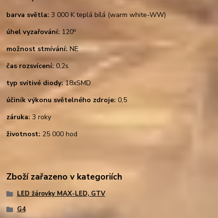
barva světla:
3 000 K teplá bílá (warm white-WW)
o
úhel vyzařování:
120
možnost stmívání:
NE
čas rozsvícení:
0,2s
typ svítivé diody:
18xSMD
účiník výkonu světelného zdroje:
0,5
záruka:
3 roky
životnost:
25 000 hod
Zboží zařazeno v kategoriích
LED žárovky MAX-LED, GTV
G4