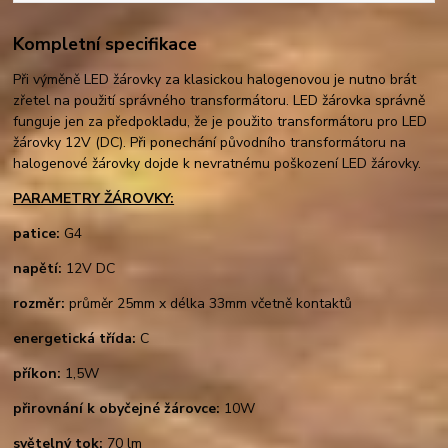
Kompletní specifikace
Při výměně LED žárovky za klasickou halogenovou je nutno brát
zřetel na použití správného transformátoru. LED žárovka správně
funguje jen za předpokladu, že je použito transformátoru pro LED
žárovky 12V (DC). Při ponechání původního transformátoru na
halogenové žárovky dojde k nevratnému poškození LED žárovky.
PARAMETRY ŽÁROVKY:
patice:
G4
napětí:
12V DC
rozměr:
průměr 25mm x délka 33mm včetně kontaktů
energetická třída:
C
příkon:
1,5W
přirovnání k obyčejné žárovce:
10W
světelný tok:
70 lm