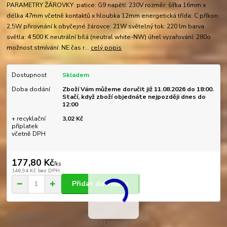
PARAMETRY ŽÁROVKY: patice: G9 napětí: 230V rozměr: šířka 16mm x
délka 47mm včetně kontaktů x hloubka 12mm energetická třída: C příkon:
2,5W přirovnání k obyčejné žárovce: 21W světelný tok: 220 lm barva
světla: 4 500 K neutrální bílá (neutral white-NW) úhel vyzařování: 280o
možnost stmívání: NE čas r...
celý popis
Dostupnost
Skladem
Doba dodání
Zboží Vám můžeme doručit již 11.08.2026 do 18:00.
Stačí, když zboží objednáte nejpozději dnes do
12:00
+ recyklační
3,02 Kč
příplatek
včetně DPH
177,80 Kč
/
ks
146,94 Kč
bez DPH
Přidat do košíku
Číslo produktu:
5108
EAN kód:
5901812465108