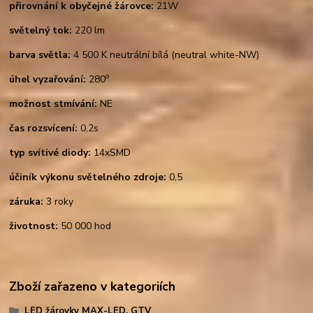
přirovnání k obyčejné žárovce:
21W
světelný tok:
220 lm
barva světla:
4 500 K neutrální bílá (neutral white-NW)
o
úhel vyzařování:
280
možnost stmívání:
NE
čas rozsvícení:
0,2s
typ svítivé diody:
14xSMD
účiník výkonu světelného zdroje:
0,5
záruka:
3 roky
životnost:
50 000 hod
Zboží zařazeno v kategoriích
LED žárovky MAX-LED, GTV