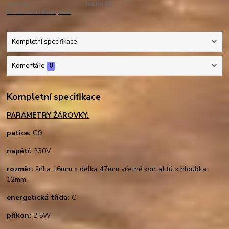
Výrobce:
MAX-LED
Hlídat cenu / dostupnost
Kompletní specifikace
Komentáře
0
Kompletní specifikace
PARAMETRY ŽÁROVKY:
patice:
G9
napětí:
230V
rozměr:
šířka 16mm x délka 47mm včetně kontaktů x hloubka
12mm
energetická třída:
C
příkon:
2,5W