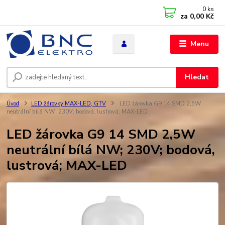
0
ks
za
0,00 Kč
Menu
Hledat
Úvod
LED žárovky MAX-LED, GTV
LED žárovka G9 14 SMD 2,5W
neutrální bílá NW; 230V; bodová, lustrová; MAX-LED
LED žárovka G9 14 SMD 2,5W
neutrální bílá NW; 230V; bodová,
lustrová; MAX-LED