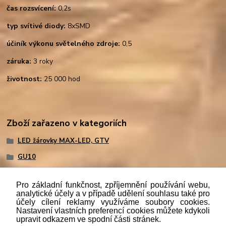
čas rozsvícení:
0,2s
typ svítivé diody:
8xSMD
účiník výkonu světelného zdroje:
0,5
záruka:
3 roky
životnost:
25 000 hod
Zboží zařazeno v kategoriích
LED žárovky MAX-LED, GTV
GU10
Pro základní funkčnost, zpříjemnění používání webu,
analytické účely a v případě udělení souhlasu také pro
účely cílení reklamy využíváme soubory cookies.
"
Podle
zákona č. 112/mmmmm2016 Sb. o evidenci tržeb je
Nastavení vlastních preferencí cookies můžete kdykoli
prodávající povinen vystavit kupujícímu účtenku. Zároveň je
upravit odkazem ve spodní části stránek.