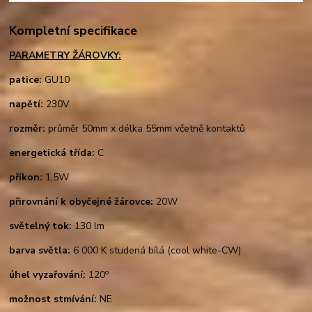
Kompletní specifikace
PARAMETRY ŽÁROVKY:
patice:
GU10
napětí:
230V
rozměr:
průměr 50mm x délka 55mm včetně kontaktů
energetická třída:
C
příkon:
1,5W
přirovnání k obyčejné žárovce:
20W
světelný tok:
130 lm
barva světla:
6 000 K studená bílá (cool white-CW)
o
úhel vyzařování:
120
možnost stmívání:
NE