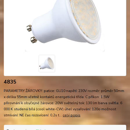
4835
PARAMETRY ŽÁROVKY: patice: GU10 napětí: 230V rozměr: průměr 50mm
x délka 55mm včetně kontaktů energetická třída: C příkon: 1,5W
přirovnání k obyčejné žárovce: 20W světelný tok: 130 lm barva světla: 6
000 K studená bílá (cool white-CW) úhel vyzařování: 120o možnost
stmívání: NE čas rozsvícení: 0,2s t...
celý popis