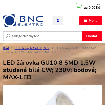
0
ks
za
0,00 Kč
Menu
Hledat
Úvod
LED žárovky MAX-LED, GTV
LED žárovka GU10 8 SMD 1,5W
studená bílá CW; 230V; bodová; MAX-LED
LED žárovka GU10 8 SMD 1,5W
studená bílá CW; 230V; bodová;
MAX-LED