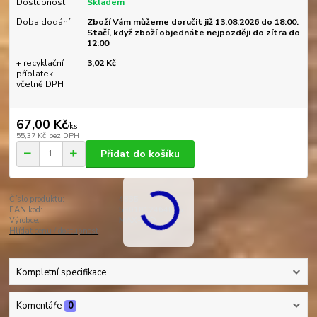
Dostupnost
Skladem
Doba dodání
Zboží Vám můžeme doručit již 13.08.2026 do 18:00.
Stačí, když zboží objednáte nejpozději do zítra do
12:00
+ recyklační
3,02 Kč
příplatek
včetně DPH
67,00 Kč
/
ks
55,37 Kč
bez DPH
Přidat do košíku
Číslo produktu:
4835
EAN kód:
5901812464835
Výrobce:
MAX-LED
Hlídat cenu / dostupnost
Kompletní specifikace
Komentáře
0