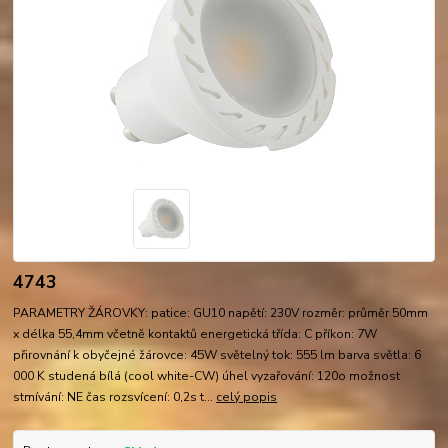
4743
PARAMETRY ŽÁROVKY: patice: GU10 napětí: 230V rozměr: průměr 50mm
x délka 55,4mm včetně kontaktů energetická třída: C příkon: 7W
přirovnání k obyčejné žárovce: 45W světelný tok: 555 lm barva světla: 6
000 K studená bílá (cool white-CW) úhel vyzařování: 120o možnost
stmívání: NE čas rozsvícení: 0,2s t...
celý popis