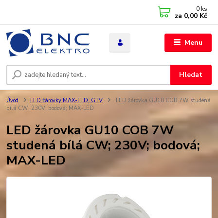
0
ks
za
0,00 Kč
Menu
Hledat
Úvod
LED žárovky MAX-LED, GTV
LED žárovka GU10 COB 7W studená
bílá CW; 230V; bodová; MAX-LED
LED žárovka GU10 COB 7W
studená bílá CW; 230V; bodová;
MAX-LED