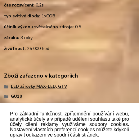
čas rozsvícení:
0,2s
typ svítivé diody:
1xCOB
účiník výkonu světelného zdroje:
0,5
záruka:
3 roky
životnost:
25 000 hod
Zboží zařazeno v kategoriích
LED žárovky MAX-LED, GTV
GU10
Pro základní funkčnost, zpříjemnění používání webu,
analytické účely a v případě udělení souhlasu také pro
účely cílení reklamy využíváme soubory cookies.
"
Podle
zákona č. 112/mmmmm2016 Sb. o evidenci tržeb je
Nastavení vlastních preferencí cookies můžete kdykoli
prodávající povinen vystavit kupujícímu účtenku. Zároveň je
upravit odkazem ve spodní části stránek.