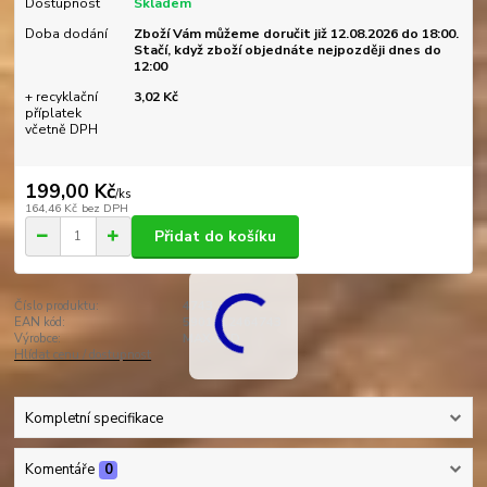
Dostupnost
Skladem
Doba dodání
Zboží Vám můžeme doručit již 12.08.2026 do 18:00.
Stačí, když zboží objednáte nejpozději dnes do
12:00
+ recyklační
3,02 Kč
příplatek
včetně DPH
199,00 Kč
/
ks
164,46 Kč
bez DPH
Přidat do košíku
Číslo produktu:
4743
EAN kód:
5901812464743
Výrobce:
MAX-LED
Hlídat cenu / dostupnost
Kompletní specifikace
Komentáře
0