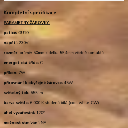
Kompletní specifikace
PARAMETRY ŽÁROVKY:
patice:
GU10
napětí:
230V
rozměr:
průměr 50mm x délka 55,4mm včetně kontaktů
energetická třída:
C
příkon:
7W
přirovnání k obyčejné žárovce:
45W
světelný tok:
555 lm
barva světla:
6 000 K studená bílá (cool white-CW)
o
úhel vyzařování:
120
možnost stmívání:
NE