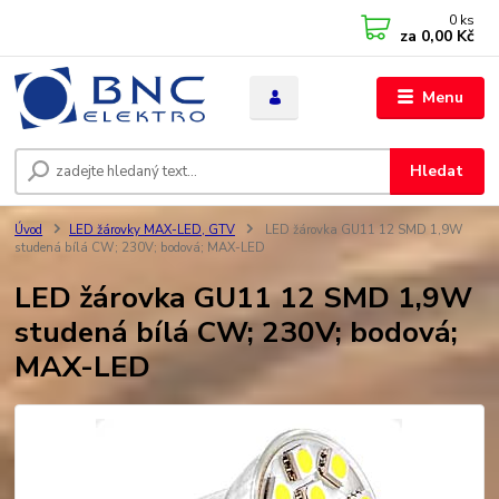
0
ks
za
0,00 Kč
Menu
Hledat
Úvod
LED žárovky MAX-LED, GTV
LED žárovka GU11 12 SMD 1,9W
studená bílá CW; 230V; bodová; MAX-LED
LED žárovka GU11 12 SMD 1,9W
studená bílá CW; 230V; bodová;
MAX-LED