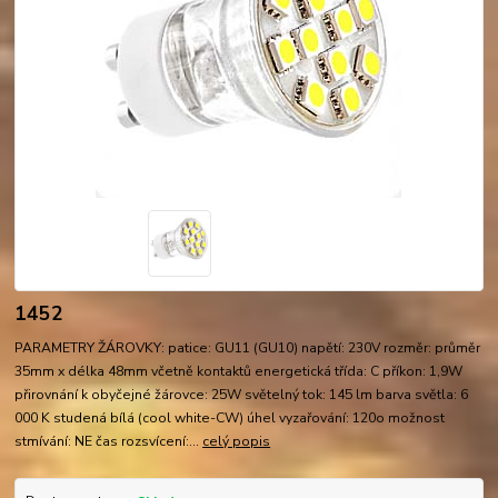
1452
PARAMETRY ŽÁROVKY: patice: GU11 (GU10) napětí: 230V rozměr: průměr
35mm x délka 48mm včetně kontaktů energetická třída: C příkon: 1,9W
přirovnání k obyčejné žárovce: 25W světelný tok: 145 lm barva světla: 6
000 K studená bílá (cool white-CW) úhel vyzařování: 120o možnost
stmívání: NE čas rozsvícení:...
celý popis