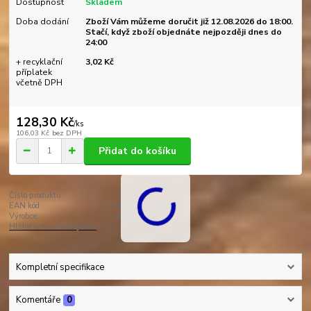
Dostupnost
Skladem
Doba dodání
Zboží Vám můžeme doručit již 12.08.2026 do 18:00.
Stačí, když zboží objednáte nejpozději dnes do
24:00
+ recyklační
3,02 Kč
příplatek
včetně DPH
128,30 Kč
/
ks
106,03 Kč
bez DPH
Přidat do košíku
Číslo produktu:
1452
EAN kód:
5901812461452
Výrobce:
MAX-LED
Hlídat cenu / dostupnost
Kompletní specifikace
Komentáře
0