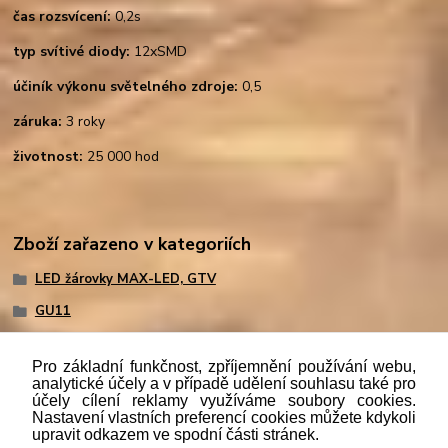
čas rozsvícení:
0,2s
typ svítivé diody:
12xSMD
účiník výkonu světelného zdroje:
0,5
záruka:
3 roky
životnost:
25 000 hod
Zboží zařazeno v kategoriích
LED žárovky MAX-LED, GTV
GU11
Pro základní funkčnost, zpříjemnění používání webu,
analytické účely a v případě udělení souhlasu také pro
účely cílení reklamy využíváme soubory cookies.
"
Podle
zákona č. 112/mmmmm2016 Sb. o evidenci tržeb je
Nastavení vlastních preferencí cookies můžete kdykoli
prodávající povinen vystavit kupujícímu účtenku. Zároveň je
upravit odkazem ve spodní části stránek.