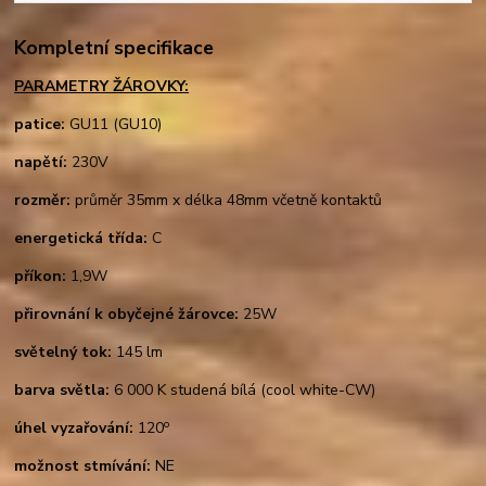
Kompletní specifikace
PARAMETRY ŽÁROVKY:
patice:
GU11 (GU10)
napětí:
230V
rozměr:
průměr 35mm x délka 48mm včetně kontaktů
energetická třída:
C
příkon:
1,9W
přirovnání k obyčejné žárovce:
25W
světelný tok:
145 lm
barva světla:
6 000 K studená bílá (cool white-CW)
o
úhel vyzařování:
120
možnost stmívání:
NE