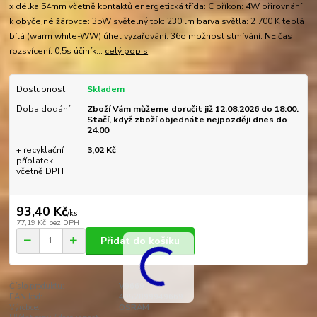
x délka 54mm včetně kontaktů energetická třída: C příkon: 4W přirovnání
k obyčejné žárovce: 35W světelný tok: 230 lm barva světla: 2 700 K teplá
bílá (warm white-WW) úhel vyzařování: 36o možnost stmívání: NE čas
rozsvícení: 0,5s účiník...
celý popis
Dostupnost
Skladem
Doba dodání
Zboží Vám můžeme doručit již 12.08.2026 do 18:00.
Stačí, když zboží objednáte nejpozději dnes do
24:00
+ recyklační
3,02 Kč
příplatek
včetně DPH
93,40 Kč
/
ks
77,19 Kč
bez DPH
Přidat do košíku
Číslo produktu:
V9669
EAN kód:
4052899949669
Výrobce:
OSRAM