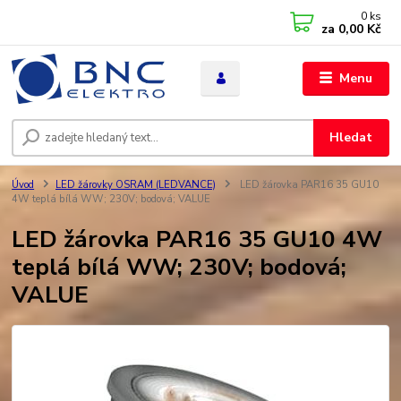
0
ks
za
0,00 Kč
Menu
Hledat
Úvod
LED žárovky OSRAM (LEDVANCE)
LED žárovka PAR16 35 GU10
4W teplá bílá WW; 230V; bodová; VALUE
LED žárovka PAR16 35 GU10 4W
teplá bílá WW; 230V; bodová;
VALUE