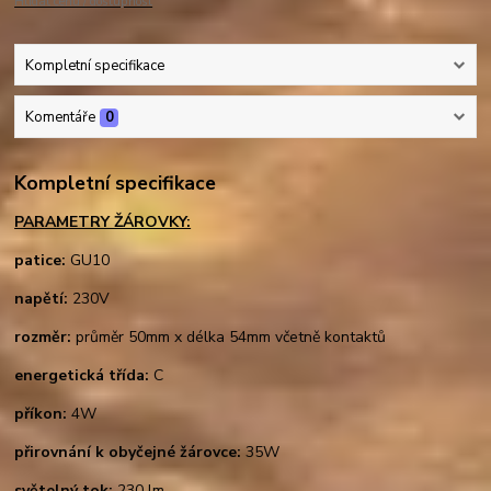
Hlídat cenu / dostupnost
Kompletní specifikace
Komentáře
0
Kompletní specifikace
PARAMETRY ŽÁROVKY:
patice:
GU10
napětí:
230V
rozměr:
průměr 50mm x délka 54mm včetně kontaktů
energetická třída:
C
příkon:
4W
přirovnání k obyčejné žárovce:
35W
světelný tok:
230 lm