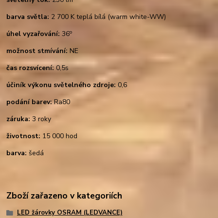
barva světla:
2 700 K teplá bílá (warm white-WW)
o
úhel vyzařování:
36
možnost stmívání:
NE
čas rozsvícení:
0,5s
účiník výkonu světelného zdroje:
0,6
podání barev:
Ra80
záruka:
3 roky
životnost:
15 000 hod
barva:
šedá
Zboží zařazeno v kategoriích
LED žárovky OSRAM (LEDVANCE)