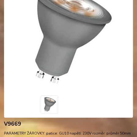
V9669
PARAMETRY ŽÁROVKY: patice: GU10 napětí: 230V rozměr: průměr 50mm