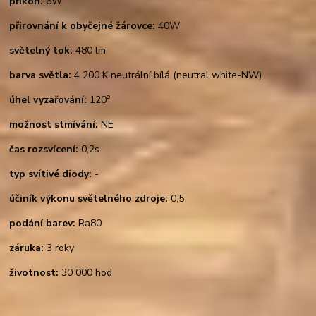
příkon:
6W
přirovnání k obyčejné žárovce:
40W
světelný tok:
480 lm
barva světla:
4 200 K neutrální bílá (neutral white-NW)
o
úhel vyzařování:
120
možnost stmívání:
NE
čas rozsvícení:
0,2s
typ svítivé diody:
-
účiník výkonu světelného zdroje:
0,5
podání barev:
Ra80
záruka:
3 roky
životnost:
30 000 hod