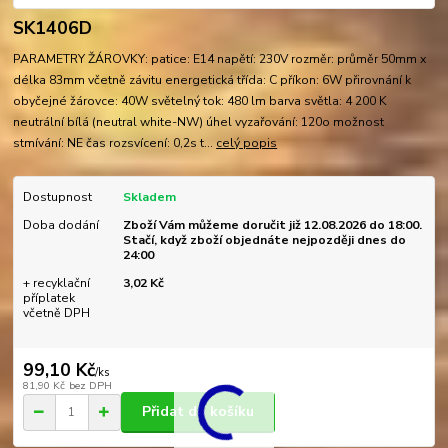
SK1406D
PARAMETRY ŽÁROVKY: patice: E14 napětí: 230V rozměr: průměr 50mm x
délka 83mm včetně závitu energetická třída: C příkon: 6W přirovnání k
obyčejné žárovce: 40W světelný tok: 480 lm barva světla: 4 200 K
neutrální bílá (neutral white-NW) úhel vyzařování: 120o možnost
stmívání: NE čas rozsvícení: 0,2s t...
celý popis
Dostupnost
Skladem
Doba dodání
Zboží Vám můžeme doručit již 12.08.2026 do 18:00.
Stačí, když zboží objednáte nejpozději dnes do
24:00
+ recyklační
3,02 Kč
příplatek
včetně DPH
99,10 Kč
/
ks
81,90 Kč
bez DPH
Přidat do košíku