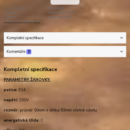
Číslo produktu:
SK1406D
EAN kód:
8033638774373
Výrobce:
SKYLIGHTING
Hlídat cenu / dostupnost
Kompletní specifikace
Komentáře
0
Kompletní specifikace
PARAMETRY ŽÁROVKY:
patice:
E14
napětí:
230V
rozměr:
průměr 50mm x délka 83mm včetně závitu
energetická třída:
C