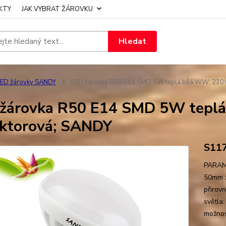
KTY
JAK VYBRAT ŽÁROVKU
Hledat
ED žárovky SANDY
LED žárovka R50 E14 SMD 5W teplá bílá WW; 230V;
žárovka R50 E14 SMD 5W teplá
ektorová; SANDY
S11
PARAME
50mm x
přirov
světla
možnost