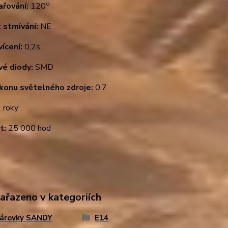
o
ařování:
120
 stmívání:
NE
ícení:
0,2s
vé diody:
SMD
ýkonu světelného zdroje:
0,7
 roky
t:
25 000 hod
zařazeno v kategoriích
žárovky SANDY
E14