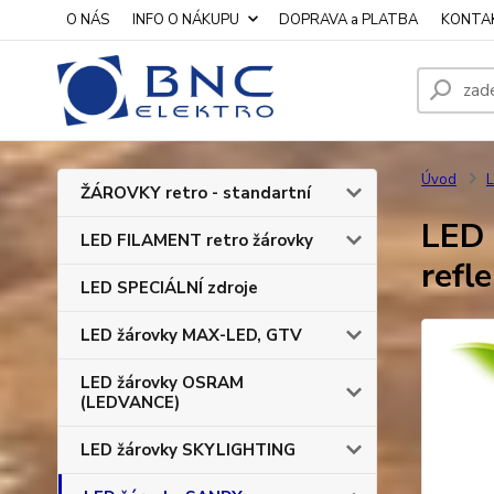
O NÁS
INFO O NÁKUPU
DOPRAVA a PLATBA
KONTA
Úvod
L
ŽÁROVKY retro - standartní
LED 
LED FILAMENT retro žárovky
refl
LED SPECIÁLNÍ zdroje
LED žárovky MAX-LED, GTV
LED žárovky OSRAM
(LEDVANCE)
LED žárovky SKYLIGHTING