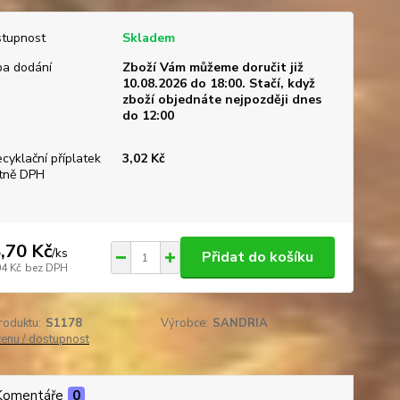
tupnost
Skladem
a dodání
Zboží Vám můžeme doručit již
10.08.2026 do 18:00. Stačí, když
zboží objednáte nejpozději dnes
do 12:00
ecyklační příplatek
3,02 Kč
tně DPH
,70 Kč
/
ks
Přidat do košíku
04 Kč
bez DPH
roduktu:
S1178
Výrobce:
SANDRIA
cenu / dostupnost
Komentáře
0