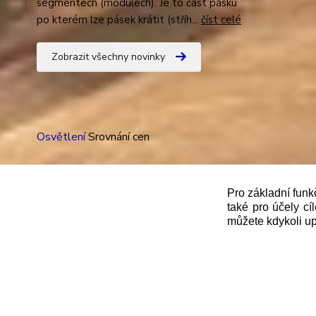
segmentech (modulech). Je to část pásku
po kterém lze pásek krátit (stříh...
číst celé
Zobrazit všechny novinky
Osvětlení
Srovnání cen
Pro základní funk
také pro účely cí
"
Podle
zákona č. 112/mmmmm2016 Sb. o evidenci trže
můžete kdykoli up
správce daně online; v případě technického výpadku