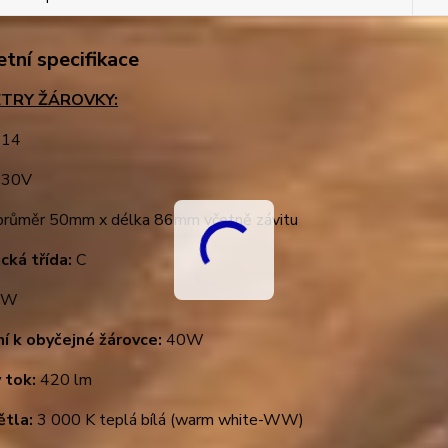
tní specifikace
TRY ŽÁROVKY:
14
30V
růměr 50mm x délka 86mm včetně závitu
cká třída:
C
5W
ní k obyčejné žárovce:
40W
 tok:
420 lm
ětla:
3 000 K teplá bílá (warm white-WW)