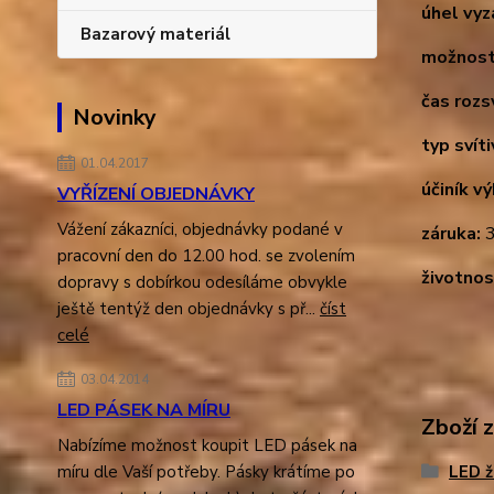
úhel vyz
Bazarový materiál
možnost
čas rozsv
Novinky
typ svíti
01.04.2017
účiník v
VYŘÍZENÍ OBJEDNÁVKY
Vážení zákazníci, objednávky podané v
záruka:
3
pracovní den do 12.00 hod. se zvolením
životnos
dopravy s dobírkou odesíláme obvykle
ještě tentýž den objednávky s př...
číst
celé
03.04.2014
LED PÁSEK NA MÍRU
Zboží 
Nabízíme možnost koupit LED pásek na
míru dle Vaší potřeby. Pásky krátíme po
LED 