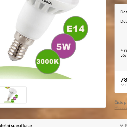
Dos
Dob
+ r
vče
78
65,
Číslo p
Hlídat 
etní specifikace