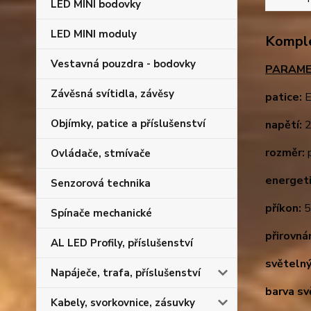
LED MINI bodovky
LED MINI moduly
Komple
Vestavná pouzdra - bodovky
PARAME
Závěsná svítidla, závěsy
patice:
E
Objímky, patice a příslušenství
napětí:
2
rozměr:
p
Ovládače, stmívače
energeti
Senzorová technika
příkon:
Spínače mechanické
přirovná
AL LED Profily, příslušenství
světelný
Napáječe, trafa, příslušenství
barva sv
Kabely, svorkovnice, zásuvky