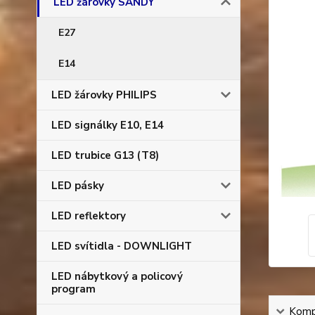
LED žárovky SANDY
E27
E14
LED žárovky PHILIPS
LED signálky E10, E14
LED trubice G13 (T8)
LED pásky
LED reflektory
LED svítidla - DOWNLIGHT
LED nábytkový a policový
program
Kompl