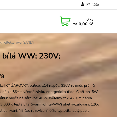
Přihlášení
0
ks
za
0,00 Kč
 reflektorová; SANDY
 bílá WW; 230V;
78
TRY ŽÁROVKY: patice: E14 napětí: 230V rozměr: průměr
 délka 86mm včetně závitu energetická třída: C příkon: 5W
nání k obyčejné žárovce: 40W světelný tok: 420 lm barva
: 3 000 K teplá bílá (warm white-WW) úhel vyzařování: 120o
 stmívání: NE čas rozsvícení: 0,2s typ svít...
celý popis