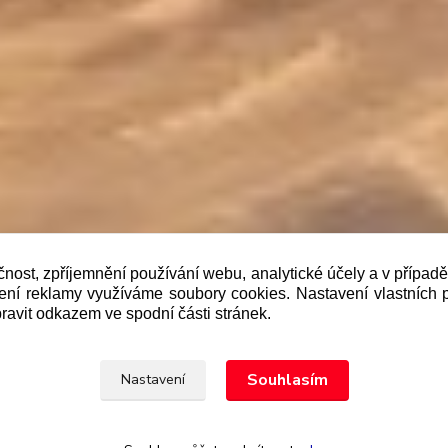
čnost, zpříjemnění používání webu, analytické účely a v případ
lení reklamy využíváme soubory cookies. Nastavení vlastních 
b je prodávající povinen vystavit kupujícímu účtenku. Zár
ravit odkazem ve spodní části stránek.
 pak nejpozději do 48 hodin.“
Upravit sběr cookies.
Souhlasím
Nastavení