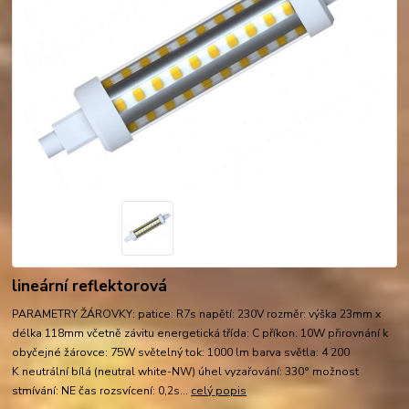
lineární reflektorová
PARAMETRY ŽÁROVKY: patice: R7s napětí: 230V rozměr: výška 23mm x
délka 118mm včetně závitu energetická třída: C příkon: 10W přirovnání k
obyčejné žárovce: 75W světelný tok: 1000 lm barva světla: 4 200
K neutrální bílá (neutral white-NW) úhel vyzařování: 330° možnost
stmívání: NE čas rozsvícení: 0,2s...
celý popis