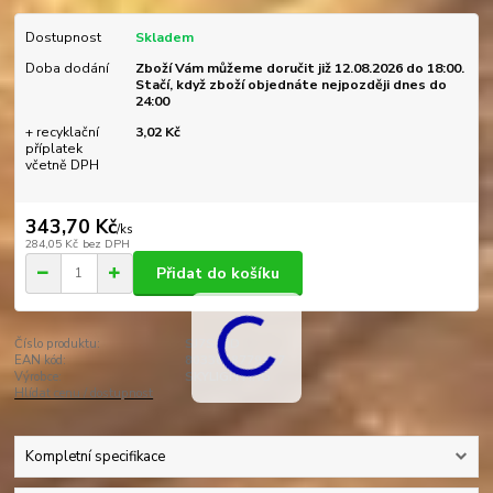
Dostupnost
Skladem
Doba dodání
Zboží Vám můžeme doručit již 12.08.2026 do 18:00.
Stačí, když zboží objednáte nejpozději dnes do
24:00
+ recyklační
3,02 Kč
příplatek
včetně DPH
343,70 Kč
/
ks
284,05 Kč
bez DPH
Přidat do košíku
Číslo produktu:
SJ7S10D
EAN kód:
8033638779187
Výrobce:
SKYLIGHTING
Hlídat cenu / dostupnost
Kompletní specifikace