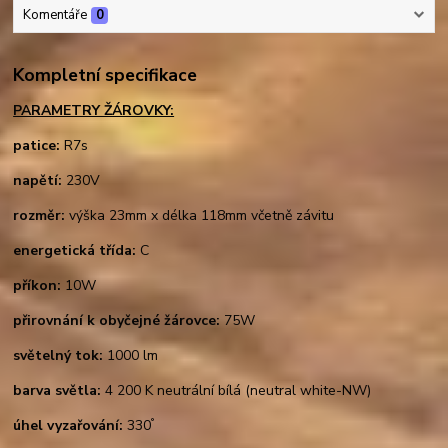
Komentáře
0
Kompletní specifikace
PARAMETRY ŽÁROVKY:
patice:
R7s
napětí:
230V
rozměr:
výška 23mm x délka 118mm včetně závitu
energetická třída:
C
příkon:
10W
přirovnání k obyčejné žárovce:
75W
světelný tok:
1000 lm
barva světla:
4 200 K neutrální bílá (neutral white-NW)
°
úhel vyzařování:
330