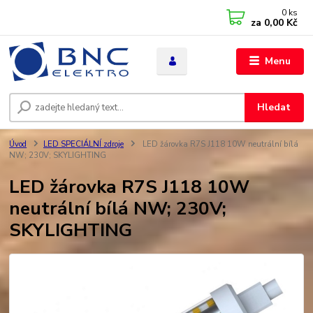
0
ks
za
0,00 Kč
Menu
Hledat
Úvod
LED SPECIÁLNÍ zdroje
LED žárovka R7S J118 10W neutrální bílá
NW; 230V; SKYLIGHTING
LED žárovka R7S J118 10W
neutrální bílá NW; 230V;
SKYLIGHTING