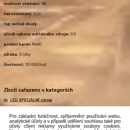
možnost stmívání:
NE
čas rozsvícení:
0,2s
typ svítivé diody:
-
účiník výkonu světelného zdroje:
0,5
podání barev:
Ra80
záruka:
3 roky
životnost:
30 000 hod
Zboží zařazeno v kategoriích
LED SPECIÁLNÍ zdroje
Pro základní funkčnost, zpříjemnění používání webu,
analytické účely a v případě udělení souhlasu také pro
účely cílení reklamy využíváme soubory cookies.
"
Podle
zákona č. 112/mmmmm2016 Sb. o evidenci tržeb je