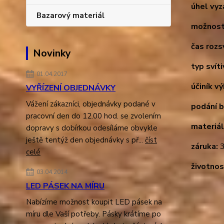
úhel vyz
Bazarový materiál
možnost
čas rozsv
Novinky
typ svíti
01.04.2017
účiník v
VYŘÍZENÍ OBJEDNÁVKY
Vážení zákazníci, objednávky podané v
podání b
pracovní den do 12.00 hod. se zvolením
materiál
dopravy s dobírkou odesíláme obvykle
ještě tentýž den objednávky s př...
číst
záruka:
3
celé
životnos
03.04.2014
LED PÁSEK NA MÍRU
Nabízíme možnost koupit LED pásek na
míru dle Vaší potřeby. Pásky krátíme po