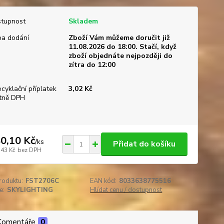
tupnost
Skladem
a dodání
Zboží Vám můžeme doručit již
11.08.2026 do 18:00. Stačí, když
zboží objednáte nejpozději do
zítra do 12:00
ecyklační příplatek
3,02 Kč
tně DPH
0,10 Kč
/
ks
Přidat do košíku
,43 Kč
bez DPH
roduktu:
FST2706C
EAN kód:
8033638775516
e:
SKYLIGHTING
Hlídat cenu / dostupnost
Komentáře
0