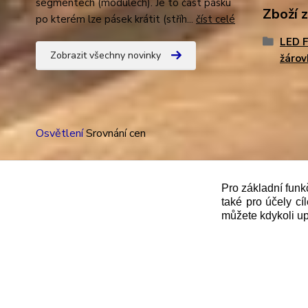
segmentech (modulech). Je to část pásku
Zboží 
po kterém lze pásek krátit (stříh...
číst celé
LED 
Zobrazit všechny novinky
žárov
Osvětlení
Srovnání cen
Pro základní funk
také pro účely cí
"
Podle
zákona č. 112/mmmmm2016 Sb. o evidenci trže
můžete kdykoli up
správce daně online; v případě technického výpadku