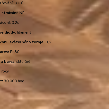
°
ařování:
320
 stmívání:
NE
ícení:
0,2s
vé diody:
filament
ýkonu světelného zdroje:
0,5
arev:
Ra80
 a barva:
sklo čiré
 roky
t:
30 000 hod