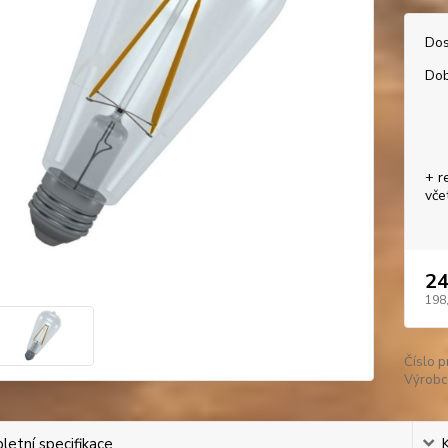
Dos
Dob
+ r
vče
24
198
Číslo p
Výrobc
etní specifikace