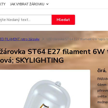
KTY
JAK VYBRAT ŽÁROVKU
Hledat
ED FILAMENT retro žárovky
LED žárovka ST64 E27 filament 6W teplá
žárovka ST64 E27 filament 6W 
ková; SKYLIGHTING
čirá
PARAME
64mm x
přirov
světla
možnost