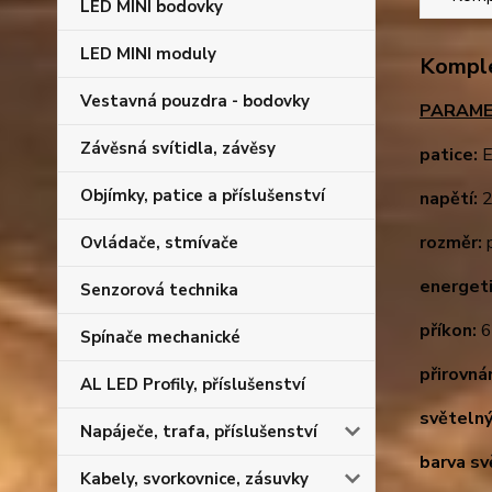
LED MINI bodovky
LED MINI moduly
Komple
Vestavná pouzdra - bodovky
PARAME
Závěsná svítidla, závěsy
patice:
E
Objímky, patice a příslušenství
napětí:
2
rozměr:
p
Ovládače, stmívače
energeti
Senzorová technika
příkon:
Spínače mechanické
přirovná
AL LED Profily, příslušenství
světelný
Napáječe, trafa, příslušenství
barva sv
Kabely, svorkovnice, zásuvky