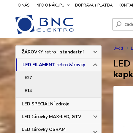
O NÁS
INFO O NÁKUPU
DOPRAVA a PLATBA
KONTA
Úvod
L
ŽÁROVKY retro - standartní
LED 
LED FILAMENT retro žárovky
kap
E27
E14
LED SPECIÁLNÍ zdroje
LED žárovky MAX-LED, GTV
LED žárovky OSRAM