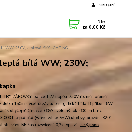
Přihlášení
0
ks
za
0,00 Kč
 bílá WW; 230V; kapková; SKYLIGHTING
teplá bílá WW; 230V;
, kapka
TRY ŽÁROVKY: patice: E27 napětí: 230V rozměr: průměr
 délka 150mm včetně závitu energetická třída: B příkon: 6W
nání k obyčejné žárovce: 60W světelný tok: 600 lm barva
: 3 000 K teplá bílá (warm white-WW) úhel vyzařování: 320°
 stmívání: NE čas rozsvícení: 0,2s typ sví...
celý popis