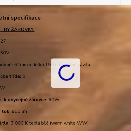
tní specifikace
TRY ŽÁROVKY:
27
30V
růměr 64mm x délka 150mm včetně závitu
cká třída:
B
6W
ní k obyčejné žárovce:
60W
 tok:
600 lm
ětla:
3 000 K teplá bílá (warm white-WW)