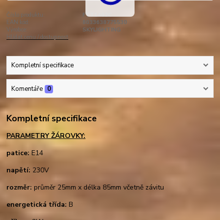
Číslo produktu:
FTT1402C
EAN kód:
8033638775530
Výrobce:
SKYLIGHTING
Hlídat cenu / dostupnost
Kompletní specifikace
Komentáře
0
Kompletní specifikace
PARAMETRY ŽÁROVKY:
patice:
E14
napětí:
230V
rozměr:
průměr 25mm x délka 85mm včetně závitu
energetická třída:
B