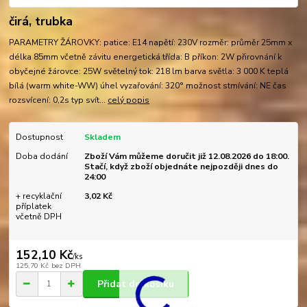
čirá, trubka
PARAMETRY ŽÁROVKY: patice: E14 napětí: 230V rozměr: průměr 25mm x
délka 85mm včetně závitu energetická třída: B příkon: 2W přirovnání k
obyčejné žárovce: 25W světelný tok: 218 lm barva světla: 3 000 K teplá
bílá (warm white-WW) úhel vyzařování: 320° možnost stmívání: NE čas
rozsvícení: 0,2s typ svít...
celý popis
Dostupnost
Skladem
Doba dodání
Zboží Vám můžeme doručit již 12.08.2026 do 18:00.
Stačí, když zboží objednáte nejpozději dnes do
24:00
+ recyklační
3,02 Kč
příplatek
včetně DPH
152,10 Kč
/
ks
125,70 Kč
bez DPH
Přidat do košíku