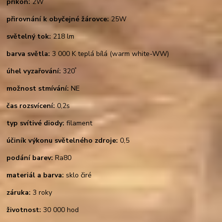
příkon:
2W
přirovnání k obyčejné žárovce:
25W
světelný tok:
218 lm
barva světla:
3 000 K teplá bílá (warm white-WW)
°
úhel vyzařování:
320
možnost stmívání:
NE
čas rozsvícení:
0,2s
typ svítivé diody:
filament
účiník výkonu světelného zdroje:
0,5
podání barev:
Ra80
materiál a barva:
sklo čiré
záruka:
3 roky
životnost:
30 000 hod