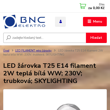
0
ks
za
0,00 Kč
Menu
Hledat
Úvod
LED FILAMENT retro žárovky
LED žárovka T25 E14 filament 2W
teplá bílá WW; 230V; trubková; SKYLIGHTING
LED žárovka T25 E14 filament
2W teplá bílá WW; 230V;
trubková; SKYLIGHTING