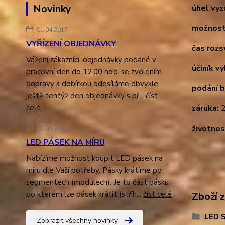
Novinky
úhel vyz
možnost
01.04.2017
VYŘÍZENÍ OBJEDNÁVKY
čas rozsv
Vážení zákazníci, objednávky podané v
účiník v
pracovní den do 12.00 hod. se zvolením
dopravy s dobírkou odesíláme obvykle
podání b
ještě tentýž den objednávky s př...
číst
záruka:
2
celé
životnos
03.04.2014
LED PÁSEK NA MÍRU
Nabízíme možnost koupit LED pásek na
míru dle Vaší potřeby. Pásky krátíme po
segmentech (modulech). Je to část pásku
po kterém lze pásek krátit (stříh...
číst celé
Zboží 
LED S
Zobrazit všechny novinky