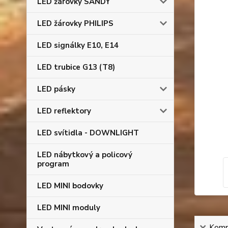
LED žárovky SANDY
LED žárovky PHILIPS
LED signálky E10, E14
LED trubice G13 (T8)
LED pásky
LED reflektory
LED svítidla - DOWNLIGHT
LED nábytkový a policový
program
LED MINI bodovky
LED MINI moduly
Kompl