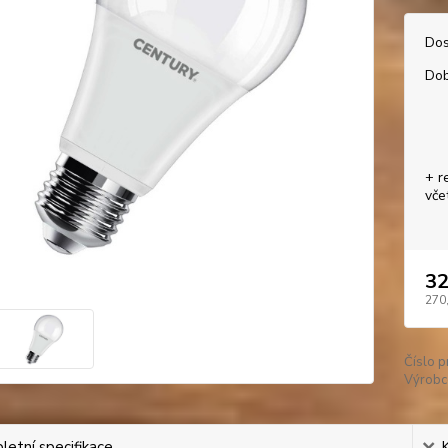
Dos
Dob
+ r
vče
32
270
Číslo p
Výrobc
etní specifikace