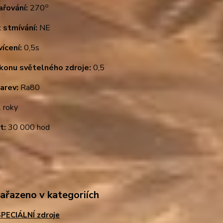
o
ařování:
270
 stmívání:
NE
ícení:
0,5s
ýkonu světelného zdroje:
0,5
arev:
Ra80
 roky
t:
30 000 hod
zařazeno v kategoriích
PECIÁLNÍ zdroje