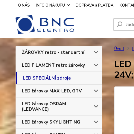
O NÁS
INFO O NÁKUPU
DOPRAVA a PLATBA
KONTA
Úvod
L
ŽÁROVKY retro - standartní
LED 
LED FILAMENT retro žárovky
24V;
LED SPECIÁLNÍ zdroje
LED žárovky MAX-LED, GTV
LED žárovky OSRAM
(LEDVANCE)
LED žárovky SKYLIGHTING