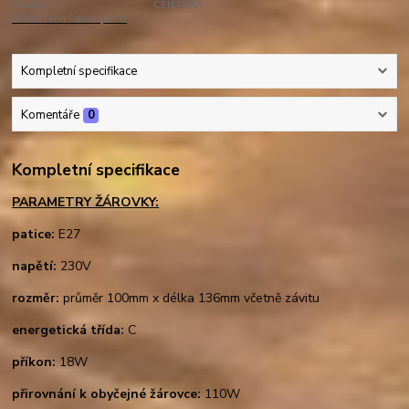
Výrobce:
CENTURY
Hlídat cenu / dostupnost
Kompletní specifikace
Komentáře
0
Kompletní specifikace
PARAMETRY ŽÁROVKY:
patice:
E27
napětí:
230V
rozměr:
průměr 100mm x délka 136mm včetně závitu
energetická třída:
C
příkon:
18W
přirovnání k obyčejné žárovce:
110W