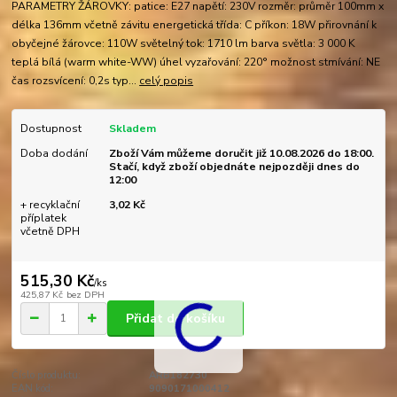
PARAMETRY ŽÁROVKY: patice: E27 napětí: 230V rozměr: průměr 100mm x
délka 136mm včetně závitu energetická třída: C příkon: 18W přirovnání k
obyčejné žárovce: 110W světelný tok: 1710 lm barva světla: 3 000 K
teplá bílá (warm white-WW) úhel vyzařování: 220° možnost stmívání: NE
čas rozsvícení: 0,2s typ...
celý popis
Dostupnost
Skladem
Doba dodání
Zboží Vám můžeme doručit již 10.08.2026 do 18:00.
Stačí, když zboží objednáte nejpozději dnes do
12:00
+ recyklační
3,02 Kč
příplatek
včetně DPH
515,30 Kč
/
ks
425,87 Kč
bez DPH
Přidat do košíku
Číslo produktu:
ARB182730
EAN kód:
9090171000412