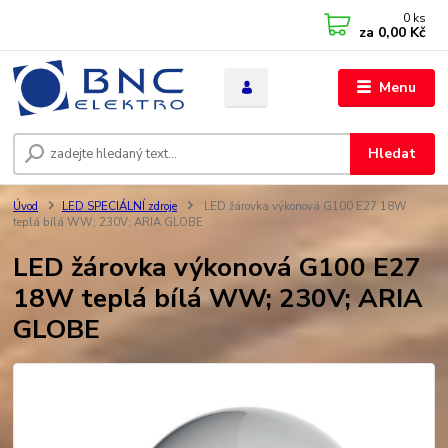
0
ks
za
0,00 Kč
Menu
Hledat
Úvod
LED SPECIÁLNÍ zdroje
LED žárovka výkonová G100 E27 18W
teplá bílá WW; 230V; ARIA GLOBE
LED žárovka výkonová G100 E27
18W teplá bílá WW; 230V; ARIA
GLOBE