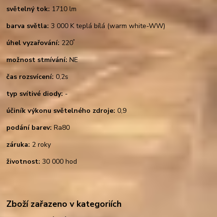
světelný tok:
1710 lm
barva světla:
3 000 K teplá bílá (warm white-WW)
°
úhel vyzařování:
220
možnost stmívání:
NE
čas rozsvícení:
0,2s
typ svítivé diody:
-
účiník výkonu světelného zdroje:
0,9
podání barev:
Ra80
záruka:
2 roky
životnost:
30 000 hod
Zboží zařazeno v kategoriích