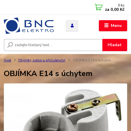
0
ks
za
0,00 Kč
Menu
Hledat
Úvod
Objímky, patice a příslušenství
OBJÍMKA E14 s úchytem
OBJÍMKA E14 s úchytem