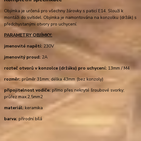
Objímka je určená pro všechny žárovky s paticí E14. Slouží k
montáži do svítidel. Objímka je namontována na konzolku (držák) s
předchystanými otvory pro uchycení.
PARAMETRY OBJÍMKY:
jmenovité napětí:
230V
jmenovitý proud:
2A
rozteč otvorů v konzolce (držáku) pro uchycení:
13mm / M4
rozměr:
průměr 31mm; délka 43mm (bez konzoly)
připojitelnost vodiče:
přímo přes nekryté šroubové svorky;
průřez max.2,5mm2
materiál:
keramika
barva:
přírodní bílá