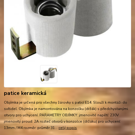
patice keramická
Objímka je určená pro všechny žárovky s paticí E14. Slouží k montáži do
svítidel. Objímka je namontována na konzolku (držák) s předchystanými
otvory pro uchycení. PARAMETRY OBJÍMKY: jmenovité napětí: 230V
jmenovitý proud: 2A rozteč otvorů v konzolce (držáku) pro uchycení:
13mm / M4 rozměr: průměr 31...
celý popis