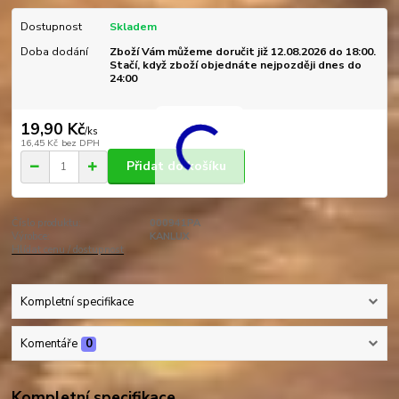
Dostupnost
Skladem
Doba dodání
Zboží Vám můžeme doručit již 12.08.2026 do 18:00.
Stačí, když zboží objednáte nejpozději dnes do
24:00
19,90 Kč
/
ks
16,45 Kč
bez DPH
Přidat do košíku
Číslo produktu:
000941PA
Výrobce:
KANLUX
Hlídat cenu / dostupnost
Kompletní specifikace
Komentáře
0
Kompletní specifikace