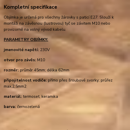
Kompletní specifikace
Objímka je určená pro všechny žárovky s paticí E27. Slouží k
montáži na závěsnou (lustrovou) tyč se závitem M10 nebo
provizorně na volný vývod kabelu.
PARAMETRY OBJÍMKY:
jmenovité napětí:
230V
otvor pro závěs:
M10
rozměr:
průměr 45mm; délka 62mm
připojitelnost vodiče:
přímo přes šroubové svorky; průřez
max.2,5mm2
materiál:
termoset, keramika
barva:
černozelená