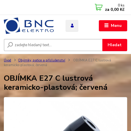
0
ks
za
0,00 Kč
Menu
Hledat
Úvod
Objímky, patice a příslušenství
OBJÍMKA E27 C lustrová
keramicko-plastová; červená
OBJÍMKA E27 C lustrová
keramicko-plastová; červená