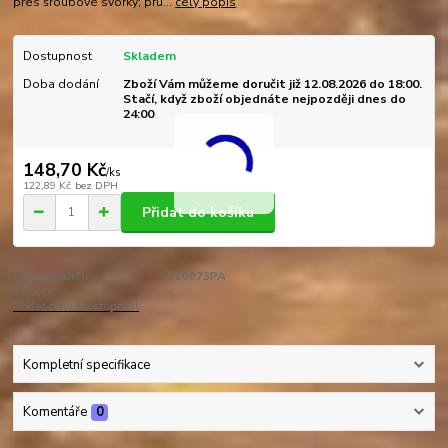
přes šroubové svorky; prů...
celý popis
Dostupnost
Skladem
Doba dodání
Zboží Vám můžeme doručit již 12.08.2026 do 18:00.
Stačí, když zboží objednáte nejpozději dnes do
24:00
148,70 Kč
/
ks
122,89 Kč
bez DPH
Přidat do košíku
Číslo produktu:
000973PA
Výrobce:
-
Hlídat cenu / dostupnost
Kompletní specifikace
Komentáře
0