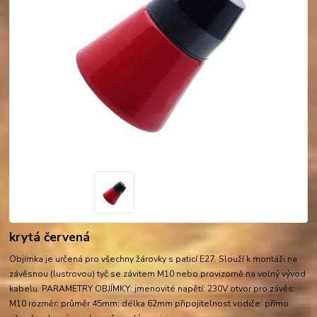
krytá červená
Objímka je určená pro všechny žárovky s paticí E27. Slouží k montáži na
závěsnou (lustrovou) tyč se závitem M10 nebo provizorně na volný vývod
kabelu. PARAMETRY OBJÍMKY: jmenovité napětí: 230V otvor pro závěs:
M10 rozměr: průměr 45mm; délka 62mm připojitelnost vodiče: přímo