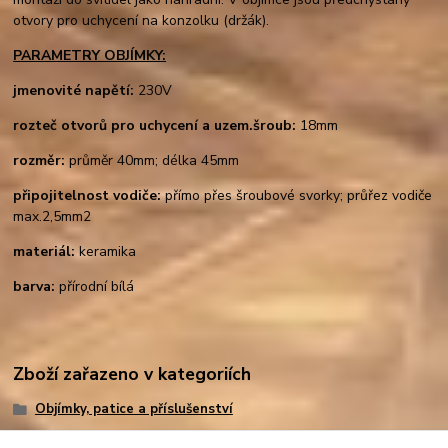
otvory pro uchycení na konzolku (držák).
PARAMETRY OBJÍMKY:
jmenovité napětí:
230V
rozteč otvorů pro uchycení a uzem.šroub:
18mm
rozměr:
průměr 40mm; délka 45mm
připojitelnost vodiče:
přímo přes šroubové svorky; průřez vodiče
max.2,5mm2
materiál:
keramika
barva:
přírodní bílá
Zboží zařazeno v kategoriích
Objímky, patice a příslušenství