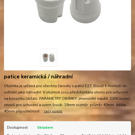
patice keramická / náhradní
Objímka je určená pro všechny žárovky s paticí E27. Slouží k montáži do
svítidel jako náhradní. V objímce jsou předchystány otvory pro uchycení
na konzolku (držák). PARAMETRY OBJÍMKY: jmenovité napětí: 230V rozteč
otvorů pro uchycení a uzem.šroub: 18mm rozměr: průměr 40mm; délka
45mm připojitelnost ...
celý popis
Dostupnost
Skladem