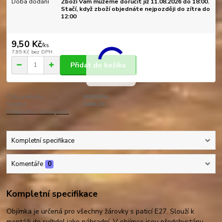
Doba dodání
Zboží Vám můžeme doručit již 11.08.2026 do 18:00.
Stačí, když zboží objednáte nejpozději do zítra do
12:00
9,50 Kč
/
ks
7,85 Kč
bez DPH
Přidat do košíku
Číslo produktu:
00093PA
Výrobce:
KANLUX
Hlídat cenu / dostupnost
Kompletní specifikace
Komentáře
0
Kompletní specifikace
Objímka je určená pro všechny žárovky s paticí E27. Slouží k
montáži do svítidel jako náhradní. V objímce jsou předchystány