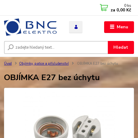
0
ks
za
0,00 Kč
Menu
Hledat
Úvod
Objímky, patice a příslušenství
OBJÍMKA E27 bez úchytu
OBJÍMKA E27 bez úchytu