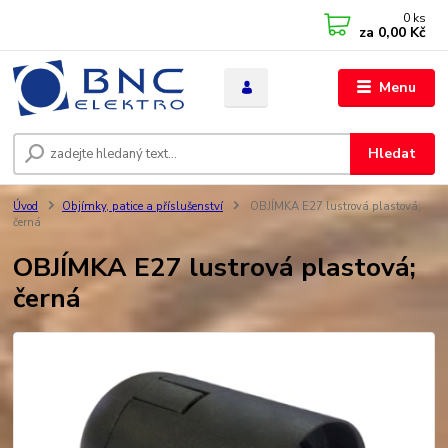
0
ks
za
0,00 Kč
Menu
Hledat
Úvod
Objímky, patice a příslušenství
OBJÍMKA E27 lustrová plastová;
černá
OBJÍMKA E27 lustrová plastová;
černá