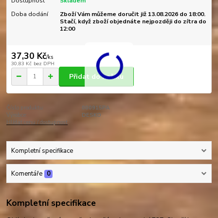
Dostupnost
Skladem
Doba dodání
Zboží Vám můžeme doručit již 13.08.2026 do 18:00.
Stačí, když zboží objednáte nejpozději do zítra do
12:00
37,30 Kč
/
ks
30,83 Kč
bez DPH
Přidat do košíku
Číslo produktu:
000915PA
Výrobce:
DESKO
Hlídat cenu / dostupnost
Kompletní specifikace
Komentáře
0
Kompletní specifikace