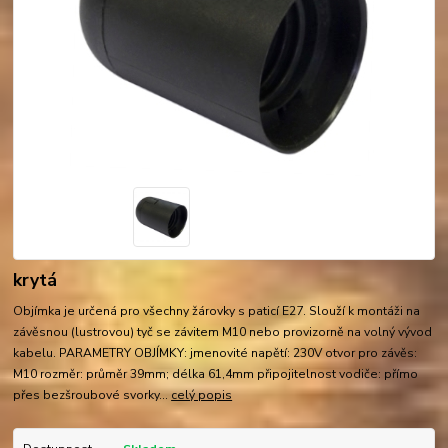
krytá
Objímka je určená pro všechny žárovky s paticí E27. Slouží k montáži na
závěsnou (lustrovou) tyč se závitem M10 nebo provizorně na volný vývod
kabelu. PARAMETRY OBJÍMKY: jmenovité napětí: 230V otvor pro závěs:
M10 rozměr: průměr 39mm; délka 61,4mm připojitelnost vodiče: přímo
přes bezšroubové svorky...
celý popis