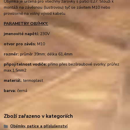
Objímka je určená pro všechny žárovky s paticí E27. Slouží k
montáži na závěsnou (lustrovou) tyč se závitem M10 nebo
provizorně na volný vývod kabelu.
PARAMETRY OBJÍMKY:
jmenovité napětí:
230V
otvor pro závěs:
M10
rozměr:
průměr 39mm; délka 61,4mm
připojitelnost vodiče:
přímo přes bezšroubové svorky; průřez
max.1,5mm2
materiál:
termoplast
barva:
černá
Zboží zařazeno v kategoriích
Objímky, patice a příslušenství