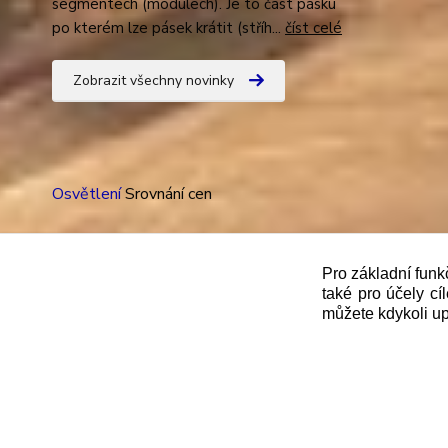
segmentech (modulech). Je to část pásku
po kterém lze pásek krátit (stříh...
číst celé
Zobrazit všechny novinky
Osvětlení
Srovnání cen
Pro základní funk
také pro účely cí
"
Podle
zákona č. 112/mmmmm2016 Sb. o evidenci trže
můžete kdykoli up
správce daně online; v případě technického výpadku