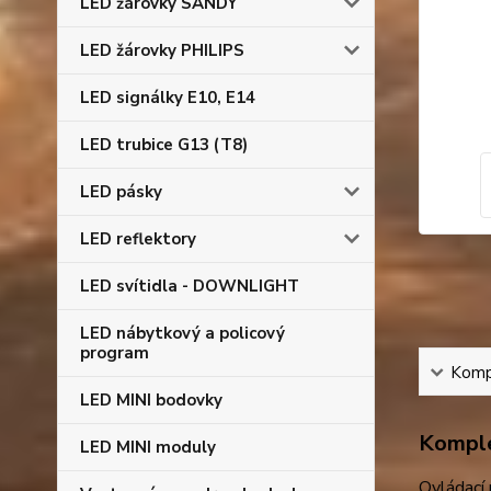
LED žárovky SANDY
LED žárovky PHILIPS
LED signálky E10, E14
LED trubice G13 (T8)
LED pásky
LED reflektory
LED svítidla - DOWNLIGHT
LED nábytkový a policový
program
Kompl
LED MINI bodovky
Komple
LED MINI moduly
Ovládací