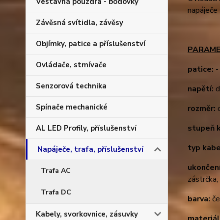
Vestavná pouzdra - bodovky
napáječe 
Závěsná svítidla, závěsy
Objímky, patice a příslušenství
PARAME
Ovládače, stmívače
patice:
-
Senzorová technika
napětí:
d
Spínače mechanické
rozměr:
stupeň k
AL LED Profily, příslušenství
typ kab
Napáječe, trafa, příslušenství
ukončen
Trafa AC
zástrčka;
Trafa DC
barva:
če
Kabely, svorkovnice, zásuvky
materiál