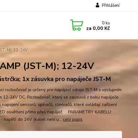
Přihlášení
0
ks
za
0,00 Kč
ST-M); 12-24V
MP (JST-M); 12-24V
ástrčka; 1x zásuvka pro napáječe JST-M
cí rozbočovač je určený pro napájecí zdroje JST-M s výstupním
m 12-24V DC. Rozbočovač, který se zasouvá z boku napáječe
k napojení senzorů, spínačů, stmívačů, které ovládají zařízení
ED osvětlení přímo přes napáječ. PARAMETRY KABELU:
 - napětí: do 24V (kabel není u...
celý popis