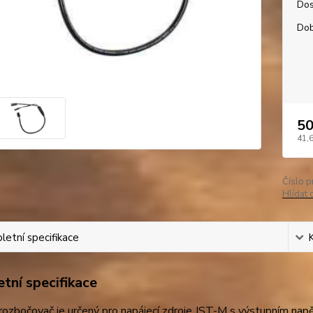
Dos
Dob
50
41,
Číslo p
Hlídat 
etní specifikace
tní specifikace
 rozbočovač je určený pro napájecí zdroje JST-M s výstupním na