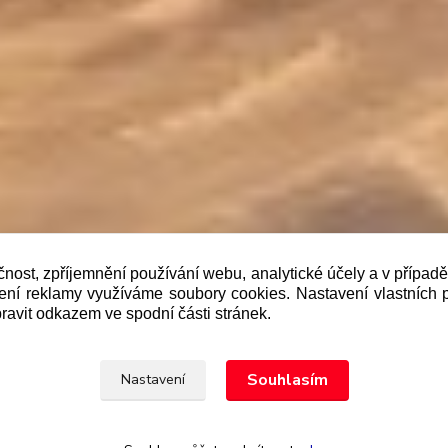
čnost, zpříjemnění používání webu, analytické účely a v případ
lení reklamy využíváme soubory cookies. Nastavení vlastních 
b je prodávající povinen vystavit kupujícímu účtenku. Zár
ravit odkazem ve spodní části stránek.
 pak nejpozději do 48 hodin.“
Upravit sběr cookies.
Souhlasím
Nastavení