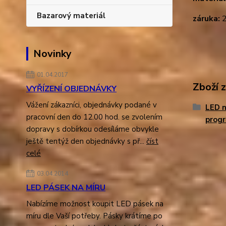
Bazarový materiál
záruka:
2
Novinky
01.04.2017
Zboží 
VYŘÍZENÍ OBJEDNÁVKY
Vážení zákazníci, objednávky podané v
LED n
pracovní den do 12.00 hod. se zvolením
prog
dopravy s dobírkou odesíláme obvykle
ještě tentýž den objednávky s př...
číst
celé
03.04.2014
LED PÁSEK NA MÍRU
Nabízíme možnost koupit LED pásek na
míru dle Vaší potřeby. Pásky krátíme po