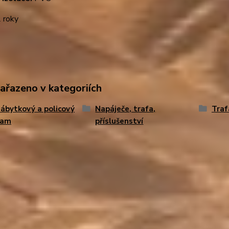
 roky
zařazeno v kategoriích
ábytkový a policový
Napáječe, trafa,
Traf
ram
příslušenství