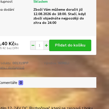
tupnost
Skladem
a dodání
Zboží Vám můžeme doručit již
12.08.2026 do 18:00. Stačí, když
zboží objednáte nejpozději do
zítra do 24:00
,40 Kč
/
ks
Přidat do košíku
65 Kč
bez DPH
roduktu:
001319PP
Výrobce:
WIRELI
cenu / dostupnost
Komentáře
0
pětím 12-24V DC. Rozbočovač, který se zasouvá z boku