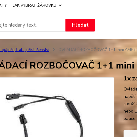
KTY
JAK VYBRAT ŽÁROVKU
Hledat
apáječe, trafa, příslušenství
OVLÁDACÍ ROZBOČOVAČ 1+1 mini AMP (J
ÁDACÍ ROZBOČOVAČ 1+1 mini A
1x z
Ovláda
napětí
slouží 
nebo L
patice: