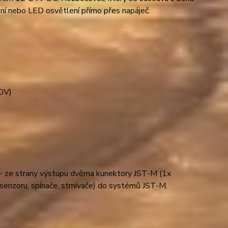
ízení nebo LED osvětlení přímo přes napáječ.
30V)
e - ze strany výstupu dvěma kunektory JST-M (1x
 (senzoru, spínače, stmívače) do systémů JST-M.