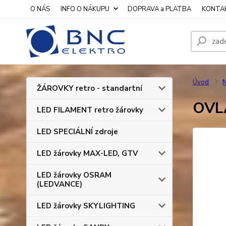
O NÁS
INFO O NÁKUPU
DOPRAVA a PLATBA
KONTA
Úvod
N
ŽÁROVKY retro - standartní
OVL
LED FILAMENT retro žárovky
LED SPECIÁLNÍ zdroje
LED žárovky MAX-LED, GTV
LED žárovky OSRAM
(LEDVANCE)
LED žárovky SKYLIGHTING