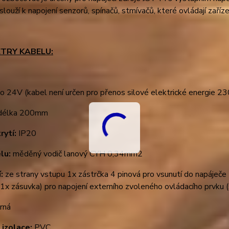
slouží k napojení senzorů, spínačů, stmívačů, které ovládají zař
TRY KABELU:
o 24V (kabel není určen pro přenos silové elektrické energie 2
délka 200mm
rytí:
IP20
elu:
měděný vodič lanový CYH 0,34mm2
í:
ze strany vstupu 1x zástrčka 4 pinová pro vsunutí do napáječ
 1x zásuvka) pro napojení externího zvoleného ovládacího prvku
rná
 izolace:
PVC