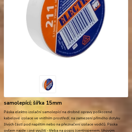
samolepící; šířka 15mm
Páska elektro izolační samolepící na drobné opravy poškozené
kabelové izolace ve vnitřním prostředí, na zamezení přímého dotyku
žívých částí pod napětím nebo na přeznačení izolace vodičů. Páska
ovšem najde i jiné využití - třeba na popis (centropenem, lihovým