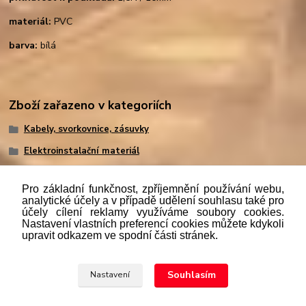
materiál:
PVC
barva:
bílá
Zboží zařazeno v kategoriích
Kabely, svorkovnice, zásuvky
Elektroinstalační materiál
Pro základní funkčnost, zpříjemnění používání webu,
analytické účely a v případě udělení souhlasu také pro
účely cílení reklamy využíváme soubory cookies.
"
Podle
zákona č. 112/mmmmm2016 Sb. o evidenci tržeb je
Nastavení vlastních preferencí cookies můžete kdykoli
prodávající povinen vystavit kupujícímu účtenku. Zároveň je
upravit odkazem ve spodní části stránek.
povinen zaevidovat přijatou tržbu u správce daně online; v
případě technického výpadku pak nejpozději do 48 hodin.“
Souhlasím
Nastavení
Upravit sběr cookies.