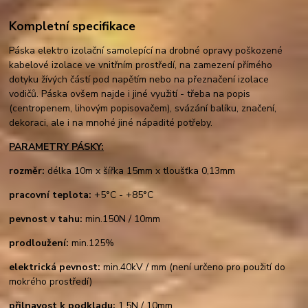
Kompletní specifikace
Páska elektro izolační samolepící na drobné opravy poškozené
kabelové izolace ve vnitřním prostředí, na zamezení přímého
dotyku žívých částí pod napětím nebo na přeznačení izolace
vodičů. Páska ovšem najde i jiné využití - třeba na popis
(centropenem, lihovým popisovačem), svázání balíku, značení,
dekoraci, ale i na mnohé jiné nápadité potřeby.
PARAMETRY PÁSKY:
rozměr:
délka 10m x šířka 15mm x tloušťka 0,13mm
pracovní teplota:
+5°C - +85°C
pevnost v tahu:
min.150N / 10mm
prodloužení:
min.125%
elektrická pevnost:
min.40kV / mm (není určeno pro použití do
mokrého prostředí)
přilnavost k podkladu:
1,5N / 10mm