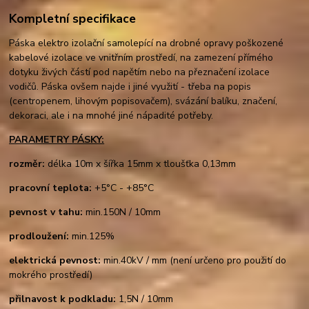
Kompletní specifikace
Páska elektro izolační samolepící na drobné opravy poškozené
kabelové izolace ve vnitřním prostředí, na zamezení přímého
dotyku živých částí pod napětím nebo na přeznačení izolace
vodičů. Páska ovšem najde i jiné využití - třeba na popis
(centropenem, lihovým popisovačem), svázání balíku, značení,
dekoraci, ale i na mnohé jiné nápadité potřeby.
PARAMETRY PÁSKY:
rozměr:
délka 10m x šířka 15mm x tloušťka 0,13mm
pracovní teplota:
+5°C - +85°C
pevnost v tahu:
min.150N / 10mm
prodloužení:
min.125%
elektrická pevnost:
min.40kV / mm (není určeno pro použití do
mokrého prostředí)
přilnavost k podkladu:
1,5N / 10mm