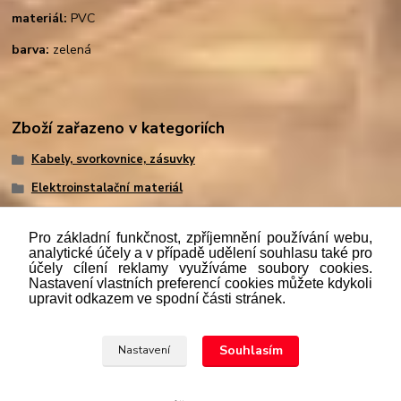
materiál:
PVC
barva:
zelená
Zboží zařazeno v kategoriích
Kabely, svorkovnice, zásuvky
Elektroinstalační materiál
Pro základní funkčnost, zpříjemnění používání webu,
analytické účely a v případě udělení souhlasu také pro
účely cílení reklamy využíváme soubory cookies.
"
Podle
zákona č. 112/mmmmm2016 Sb. o evidenci tržeb je
Nastavení vlastních preferencí cookies můžete kdykoli
prodávající povinen vystavit kupujícímu účtenku. Zároveň je
upravit odkazem ve spodní části stránek.
povinen zaevidovat přijatou tržbu u správce daně online; v
případě technického výpadku pak nejpozději do 48 hodin.“
Souhlasím
Nastavení
Upravit sběr cookies.