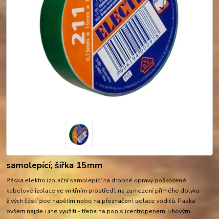
samolepící; šířka 15mm
Páska elektro izolační samolepící na drobné opravy poškozené
kabelové izolace ve vnitřním prostředí, na zamezení přímého dotyku
živých částí pod napětím nebo na přeznačení izolace vodičů. Páska
ovšem najde i jiné využití - třeba na popis (centropenem, lihovým