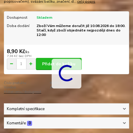
popisovačem), svázání balíku, značení, d...
celý popis
Dostupnost
Skladem
Doba dodání
Zboží Vám můžeme doručit již 10.08.2026 do 18:00.
Stačí, když zboží objednáte nejpozději dnes do
12:00
8,90 Kč
/
ks
7,36 Kč
bez DPH
Přidat do košíku
Číslo produktu:
000447RU
Výrobce:
ANTICOR
Hlídat cenu / dostupnost
Kompletní specifikace
Komentáře
0