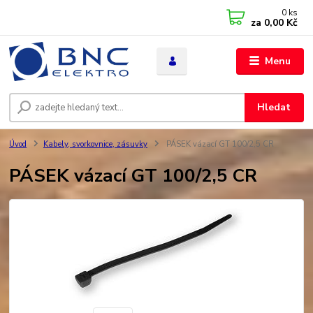
0
ks
za
0,00 Kč
Menu
Hledat
Úvod
Kabely, svorkovnice, zásuvky
PÁSEK vázací GT 100/2,5 CR
PÁSEK vázací GT 100/2,5 CR