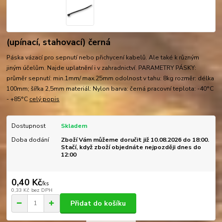
(upínací, stahovací) černá
Páska vázací pro sepnutí nebo přichycení kabelů. Ale také k různým
jiným účelům. Najde uplatnění i v zahradnictví. PARAMETRY PÁSKY:
průměr sepnutí: min.1mm/ max.25mm odolnost v tahu: 8kg rozměr: délka
100mm; šířka 2,5mm materiál: Nylon barva: černá pracovní teplota: -40°C
- +85°C
celý popis
Dostupnost
Skladem
Doba dodání
Zboží Vám můžeme doručit již 10.08.2026 do 18:00.
Stačí, když zboží objednáte nejpozději dnes do
12:00
0,40 Kč
/
ks
0,33 Kč
bez DPH
Přidat do košíku