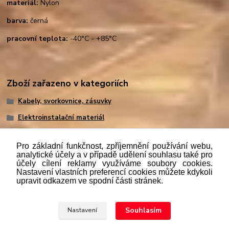
materiál:
Nylon
barva:
černá
pracovní teplota:
-40°C - +85°C
Zboží zařazeno v kategoriích
Kabely, svorkovnice, zásuvky
Elektroinstalační materiál
Pro základní funkčnost, zpříjemnění používání webu,
analytické účely a v případě udělení souhlasu také pro
účely cílení reklamy využíváme soubory cookies.
"
Podle
zákona č. 112/mmmmm2016 Sb. o evidenci tržeb je
Nastavení vlastních preferencí cookies můžete kdykoli
prodávající povinen vystavit kupujícímu účtenku. Zároveň je
upravit odkazem ve spodní části stránek.
povinen zaevidovat přijatou tržbu u správce daně online; v
případě technického výpadku pak nejpozději do 48 hodin.“
Souhlasím
Nastavení
Upravit sběr cookies.