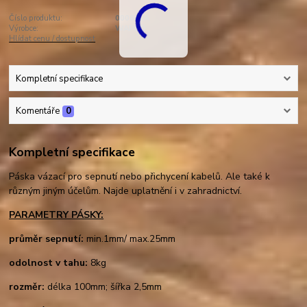
Číslo produktu:
00060VA
Výrobce:
WAPRO
Hlídat cenu / dostupnost
Kompletní specifikace
Komentáře
0
Kompletní specifikace
Páska vázací pro sepnutí nebo přichycení kabelů. Ale také k
různým jiným účelům. Najde uplatnění i v zahradnictví.
PARAMETRY PÁSKY:
průměr sepnutí:
min.1mm/ max.25mm
odolnost v tahu:
8kg
rozměr:
délka 100mm; šířka 2,5mm