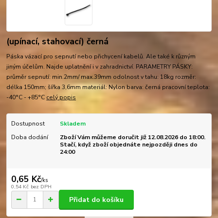
(upínací, stahovací) černá
Páska vázací pro sepnutí nebo přichycení kabelů. Ale také k různým
jiným účelům. Najde uplatnění i v zahradnictví. PARAMETRY PÁSKY:
průměr sepnutí: min.2mm/ max.39mm odolnost v tahu: 18kg rozměr:
délka 150mm; šířka 3,6mm materiál: Nylon barva: černá pracovní teplota:
-40°C - +85°C
celý popis
Dostupnost
Skladem
Doba dodání
Zboží Vám můžeme doručit již 12.08.2026 do 18:00.
Stačí, když zboží objednáte nejpozději dnes do
24:00
0,65 Kč
/
ks
0,54 Kč
bez DPH
Přidat do košíku