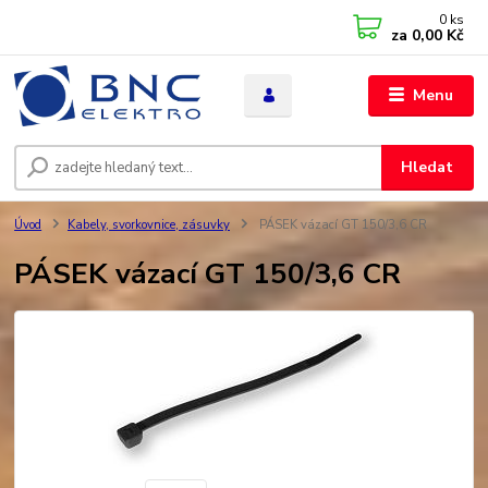
0
ks
za
0,00 Kč
Menu
Hledat
Úvod
Kabely, svorkovnice, zásuvky
PÁSEK vázací GT 150/3,6 CR
PÁSEK vázací GT 150/3,6 CR