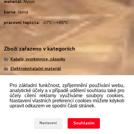
materiál:
Nylon
barva:
černá
pracovní teplota:
-40°C - +85°C
Zboží zařazeno v kategoriích
Kabely, svorkovnice, zásuvky
Elektroinstalační materiál
Pro základní funkčnost, zpříjemnění používání webu,
analytické účely a v případě udělení souhlasu také pro
účely cílení reklamy využíváme soubory cookies.
"
Podle
zákona č. 112/mmmmm2016 Sb. o evidenci tržeb je
Nastavení vlastních preferencí cookies můžete kdykoli
prodávající povinen vystavit kupujícímu účtenku. Zároveň je
upravit odkazem ve spodní části stránek.
povinen zaevidovat přijatou tržbu u správce daně online; v
případě technického výpadku pak nejpozději do 48 hodin.“
Souhlasím
Nastavení
Upravit sběr cookies.