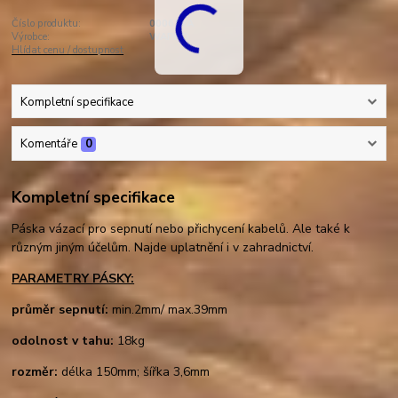
Číslo produktu:
00061VA
Výrobce:
WAPRO
Hlídat cenu / dostupnost
Kompletní specifikace
Komentáře
0
Kompletní specifikace
Páska vázací pro sepnutí nebo přichycení kabelů. Ale také k
různým jiným účelům. Najde uplatnění i v zahradnictví.
PARAMETRY PÁSKY:
průměr sepnutí:
min.2mm/ max.39mm
odolnost v tahu:
18kg
rozměr:
délka 150mm; šířka 3,6mm