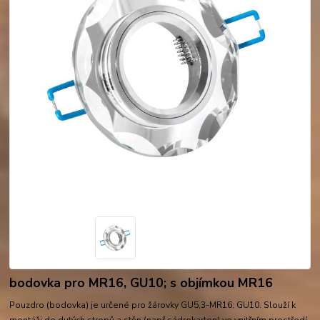
bodovka pro MR16, GU10; s objímkou MR16
Pouzdro (bodovka) je určené pro žárovky GU5,3-MR16; GU10. Slouží k