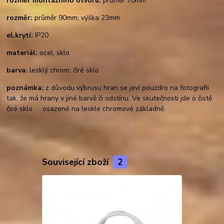
rozměr montážního otvoru:
průměr 70mm
rozměr:
průměr 90mm; výška 23mm
el.krytí:
IP20
materiál:
ocel, sklo
barva:
lesklý chrom; čiré sklo
poznámka:
z důvodu výbrusu hran se jeví pouzdro na fotografii
tak, že má hrany v jiné barvě či odstínu. Ve skutečnosti jde o čistě
čiré sklo osazené na leskle chromové základně.
Související zboží
2