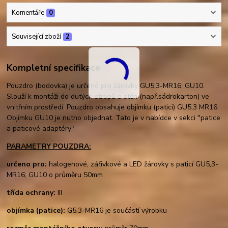
Komentáře
0
Související zboží
2
Kompletní specifikace
Pouzdro (bodovka) je určené pro žárovky GU5,3-MR16; GU10.
Slouží k montáži do dutých stropů a stěn (např.sádrokarton) ve
vnitřním prostředí. Pouzdro obsahuje objímku (patici) GU5,3 MR16.
Objímku GU10 je nutno objednat. Tato je v nabídce v sekci "patice
a paticové adaptéry"
PARAMETRY POUZDRA:
určeno pro:
halogenové, zářivkové a LED žárovky s paticí GU5,3-
MR16; GU10 o průměru 50mm
třída ochrany:
III
objímka (patice):
G5,3-MR16 je součástí výrobku