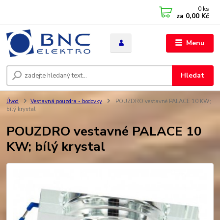
0
ks
za
0,00 Kč
Menu
Hledat
Úvod
Vestavná pouzdra - bodovky
POUZDRO vestavné PALACE 10 KW;
bílý krystal
POUZDRO vestavné PALACE 10
KW; bílý krystal