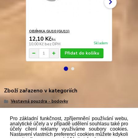
OBJÍMKA GU10 (GU11)
OBJÍMKA GU
12,10 Kč
9,40 Kč
/
ks
/
k
Skladem
10,00 Kč
bez DPH
7,77 Kč
bez 
Přidat do košíku
Zboží zařazeno v kategoriích
Vestavná pouzdra - bodovky
Pro základní funkčnost, zpříjemnění používání webu,
analytické účely a v případě udělení souhlasu také pro
účely cílení reklamy využíváme soubory cookies.
"
Podle
zákona č. 112/mmmmm2016 Sb. o evidenci tržeb je
Nastavení vlastních preferencí cookies můžete kdykoli