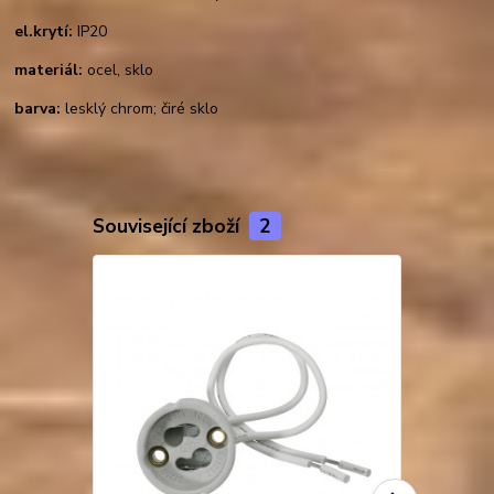
el.krytí:
IP20
materiál:
ocel, sklo
barva:
lesklý chrom; čiré sklo
Související zboží
2