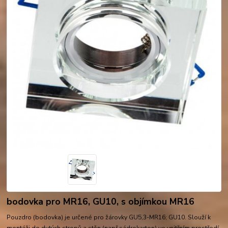
bodovka pro MR16, GU10, s objímkou MR16
Pouzdro (bodovka) je určené pro žárovky GU5,3-MR16; GU10. Slouží k