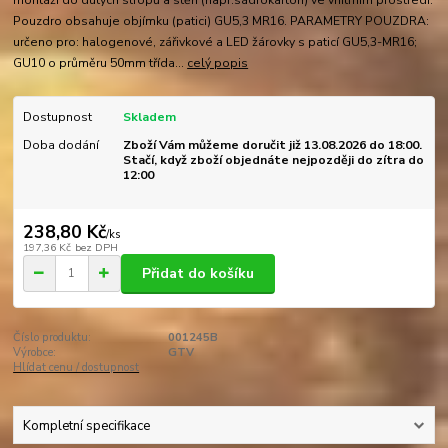
montáži do dutých stropů a stěn (např.sádrokarton) ve vnitřním prostředí.
Pouzdro obsahuje objímku (patici) GU5,3 MR16. PARAMETRY POUZDRA:
určeno pro: halogenové, zářivkové a LED žárovky s paticí GU5,3-MR16;
GU10 o průměru 50mm třída...
celý popis
Dostupnost
Skladem
Doba dodání
Zboží Vám můžeme doručit již 13.08.2026 do 18:00.
Stačí, když zboží objednáte nejpozději do zítra do
12:00
238,80 Kč
/
ks
197,36 Kč
bez DPH
Přidat do košíku
Číslo produktu:
001245B
Výrobce:
GTV
Hlídat cenu / dostupnost
Kompletní specifikace