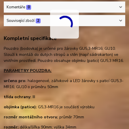
Komentáře
0
Související zboží
2
Kompletní specifikace
Pouzdro (bodovka) je určené pro žárovky GU5,3-MR16; GU10.
Slouží k montáži do dutých stropů a stěn (např.sádrokarton) ve
vnitřním prostředí. Pouzdro obsahuje objímku (patici) GU5,3 MR16.
PARAMETRY POUZDRA:
určeno pro:
halogenové, zářivkové a LED žárovky s paticí GU5,3-
MR16; GU10 o průměru 50mm
třída ochrany:
III
objímka (patice):
G5,3-MR16 je součástí výrobku
rozměr montážního otvoru:
průměr 70mm
rozměr:
délka/šířka 90mm; výška 34mm