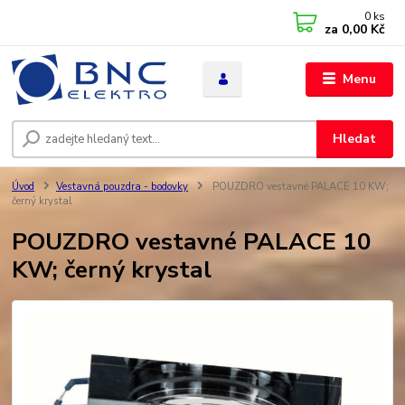
0
ks
za
0,00 Kč
Menu
Hledat
Úvod
Vestavná pouzdra - bodovky
POUZDRO vestavné PALACE 10 KW;
černý krystal
POUZDRO vestavné PALACE 10
KW; černý krystal