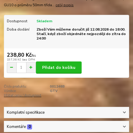
GU10 o průměru 50mm třída...
celý popis
Dostupnost
Skladem
Doba dodání
Zboží Vám můžeme doručit již 12.08.2026 do 18:00.
Stačí, když zboží objednáte nejpozději do zítra do
24:00
238,80 Kč
/
ks
197,36 Kč
bez DPH
Přidat do košíku
Číslo produktu:
001246B
Výrobce:
GTV
Hlídat cenu / dostupnost
Kompletní specifikace
Komentáře
0