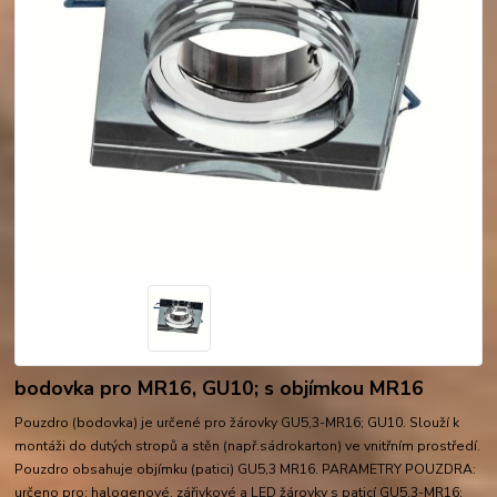
bodovka pro MR16, GU10; s objímkou MR16
Pouzdro (bodovka) je určené pro žárovky GU5,3-MR16; GU10. Slouží k
montáži do dutých stropů a stěn (např.sádrokarton) ve vnitřním prostředí.
Pouzdro obsahuje objímku (patici) GU5,3 MR16. PARAMETRY POUZDRA:
určeno pro: halogenové, zářivkové a LED žárovky s paticí GU5,3-MR16;