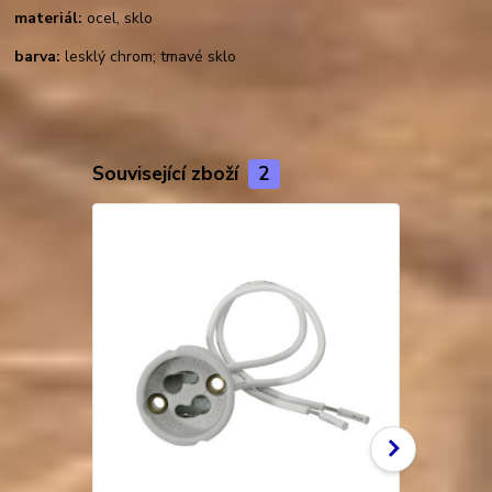
materiál:
ocel, sklo
barva:
lesklý chrom; tmavé sklo
Související zboží
2