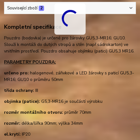
Související zboží
2
Kompletní specifikace
Pouzdro (bodovka) je určené pro žárovky GU5,3-MR16; GU10.
Slouží k montáži do dutých stropů a stěn (např.sádrokarton) ve
vnitřním prostředí. Pouzdro obsahuje objímku (patici) GU5,3 MR16.
PARAMETRY POUZDRA:
určeno pro:
halogenové, zářivkové a LED žárovky s paticí GU5,3-
MR16; GU10 o průměru 50mm
třída ochrany:
III
objímka (patice):
G5,3-MR16 je součástí výrobku
rozměr montážního otvoru:
průměr 70mm
rozměr:
délka/šířka 90mm; výška 34mm
el.krytí:
IP20