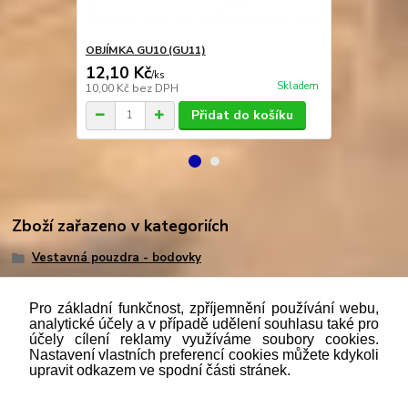
OBJÍMKA GU10 (GU11)
OBJÍMKA GU
12,10 Kč
9,40 Kč
/
ks
/
k
Skladem
10,00 Kč
bez DPH
7,77 Kč
bez 
Přidat do košíku
Zboží zařazeno v kategoriích
Vestavná pouzdra - bodovky
Pro základní funkčnost, zpříjemnění používání webu,
analytické účely a v případě udělení souhlasu také pro
účely cílení reklamy využíváme soubory cookies.
"
Podle
zákona č. 112/mmmmm2016 Sb. o evidenci tržeb je
Nastavení vlastních preferencí cookies můžete kdykoli
prodávající povinen vystavit kupujícímu účtenku. Zároveň je
upravit odkazem ve spodní části stránek.
povinen zaevidovat přijatou tržbu u správce daně online; v
případě technického výpadku pak nejpozději do 48 hodin.“