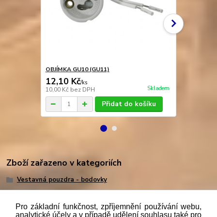
OBJÍMKA GU10 (GU11)
OBJÍMKA GU
12,10 Kč
9,40 Kč
/
ks
/
k
Skladem
10,00 Kč
bez DPH
7,77 Kč
bez 
Přidat do košíku
Zboží zařazeno v kategoriích
Vestavná pouzdra - bodovky
Pro základní funkčnost, zpříjemnění používání webu,
analytické účely a v případě udělení souhlasu také pro