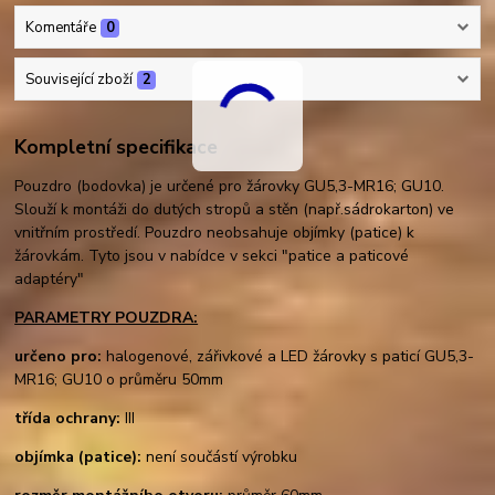
Komentáře
0
Související zboží
2
Kompletní specifikace
Pouzdro (bodovka) je určené pro žárovky GU5,3-MR16; GU10.
Slouží k montáži do dutých stropů a stěn (např.sádrokarton) ve
vnitřním prostředí. Pouzdro neobsahuje objímky (patice) k
žárovkám. Tyto jsou v nabídce v sekci "patice a paticové
adaptéry"
PARAMETRY POUZDRA:
určeno pro:
halogenové, zářivkové a LED žárovky s paticí GU5,3-
MR16; GU10 o průměru 50mm
třída ochrany:
III
objímka (patice):
není součástí výrobku