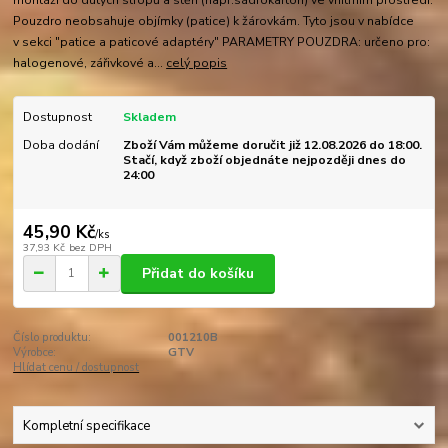
montáži do dutých stropů a stěn (např.sádrokarton) ve vnitřním prostředí.
Pouzdro neobsahuje objímky (patice) k žárovkám. Tyto jsou v nabídce
v sekci "patice a paticové adaptéry" PARAMETRY POUZDRA: určeno pro:
halogenové, zářivkové a...
celý popis
Dostupnost
Skladem
Doba dodání
Zboží Vám můžeme doručit již 12.08.2026 do 18:00.
Stačí, když zboží objednáte nejpozději dnes do
24:00
45,90 Kč
/
ks
37,93 Kč
bez DPH
Přidat do košíku
Číslo produktu:
001210B
Výrobce:
GTV
Hlídat cenu / dostupnost
Kompletní specifikace