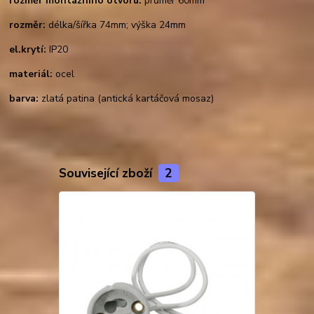
rozměr montážního otvoru:
průměr 60mm
rozměr:
délka/šířka 74mm; výška 24mm
el.krytí:
IP20
materiál:
ocel
barva:
zlatá patina (antická kartáčová mosaz)
Související zboží
2