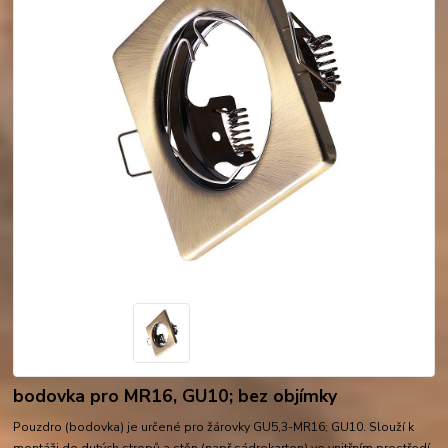
bodovka pro MR16, GU10; bez objímky
Pouzdro (bodovka) je určené pro žárovky GU5,3-MR16; GU10. Slouží k