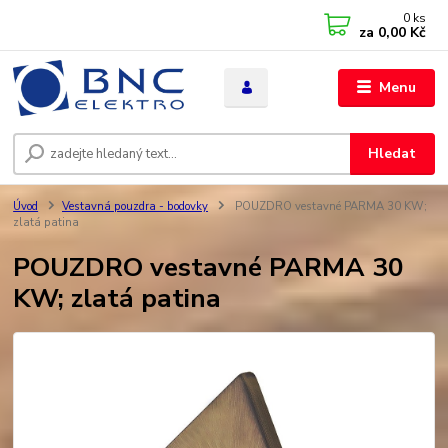
0
ks
za
0,00 Kč
Menu
Hledat
Úvod
Vestavná pouzdra - bodovky
POUZDRO vestavné PARMA 30 KW;
zlatá patina
POUZDRO vestavné PARMA 30
KW; zlatá patina