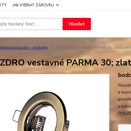
KTY
JAK VYBRAT ŽÁROVKU
Hledat
estavná pouzdra - bodovky
POUZDRO vestavné PARMA 30; zlatá pati
DRO vestavné PARMA 30; zlat
bodo
Pouzdr
k mont
prostř
v nabí
POUZDR