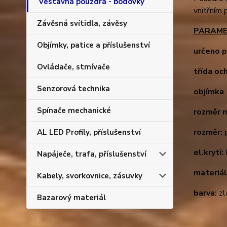
Vestavná pouzdra - bodovky
vnitřním 
Závěsná svítidla, závěsy
PARAME
Objímky, patice a příslušenství
určeno p
Ovládače, stmívače
třída oc
Senzorová technika
objímka 
Spínače mechanické
rozměr 
rozměr:
p
AL LED Profily, příslušenství
el.krytí:
Napáječe, trafa, příslušenství
materiál
Kabely, svorkovnice, zásuvky
barva:
zl
Bazarový materiál