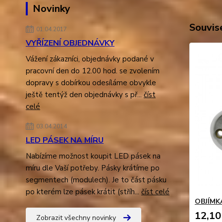
Novinky
Souvise
01.04.2017
VYŘÍZENÍ OBJEDNÁVKY
Vážení zákazníci, objednávky podané v
pracovní den do 12.00 hod. se zvolením
dopravy s dobírkou odesíláme obvykle
ještě tentýž den objednávky s př...
číst
celé
03.04.2014
LED PÁSEK NA MÍRU
Nabízíme možnost koupit LED pásek na
míru dle Vaší potřeby. Pásky krátíme po
segmentech (modulech). Je to část pásku
po kterém lze pásek krátit (stříh...
číst celé
OBJÍMK
12,10
Zobrazit všechny novinky