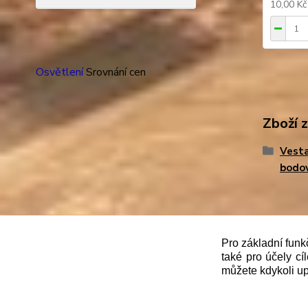
10,00 K
Osvětlení
Srovnání cen
Zboží 
Vesta
bodo
"
Podle
zákona č. 112/mmmmm2016 Sb. o evidenci trže
Pro základní funk
také pro účely cí
správce daně online; v případě technického výpadku
můžete kdykoli up