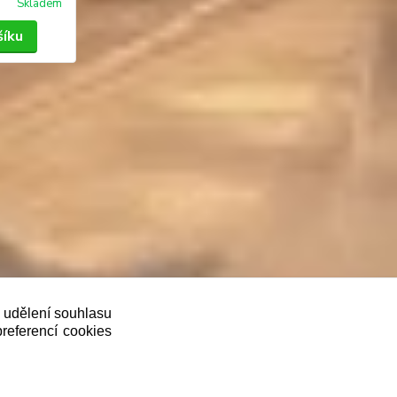
Skladem
šíku
oveň je povinen zaevidovat přijatou tržbu u
ě udělení souhlasu
preferencí cookies