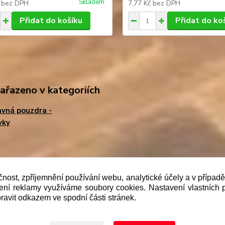
Skladem
č
bez DPH
7,77 Kč
bez DPH
Přidat do košíku
Přidat do ko
zařazeno v kategoriích
vná pouzdra -
vky
b je prodávající povinen vystavit kupujícímu účtenku. Zár
čnost, zpříjemnění používání webu, analytické účely a v případ
lení reklamy využíváme soubory cookies. Nastavení vlastních 
 pak nejpozději do 48 hodin.“
ravit odkazem ve spodní části stránek.
Upravit sběr cookies.