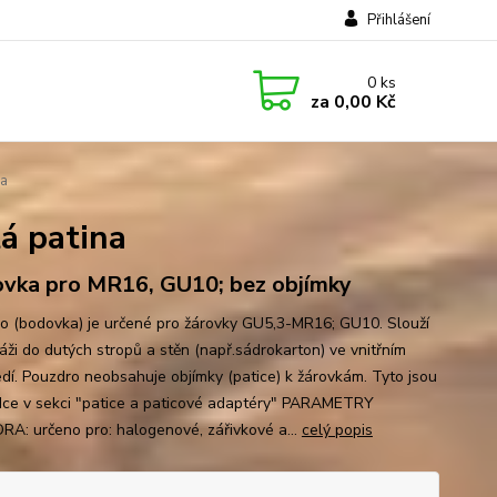
Přihlášení
0
ks
za
0,00 Kč
na
á patina
vka pro MR16, GU10; bez objímky
o (bodovka) je určené pro žárovky GU5,3-MR16; GU10. Slouží
áži do dutých stropů a stěn (např.sádrokarton) ve vnitřním
edí. Pouzdro neobsahuje objímky (patice) k žárovkám. Tyto jsou
dce v sekci "patice a paticové adaptéry" PARAMETRY
A: určeno pro: halogenové, zářivkové a...
celý popis