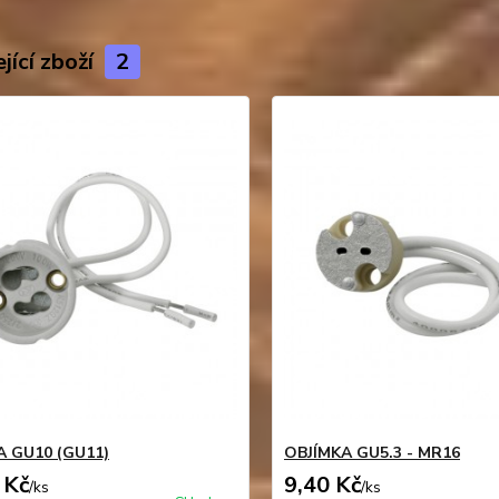
jící zboží
2
A GU10 (GU11)
OBJÍMKA GU5.3 - MR16
 Kč
9,40 Kč
/
ks
/
ks