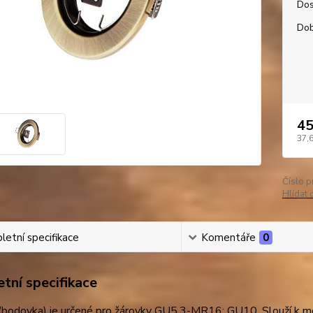
Dos
Dob
45
37,
Číslo p
Hlídat 
etní specifikace
Komentáře
0
tní specifikace
bodovka) je určené pro žárovky GU5,3-MR16; GU10. Slouží k mon