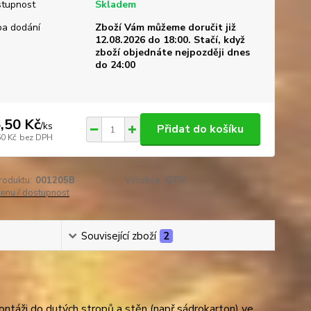
tupnost
Skladem
a dodání
Zboží Vám můžeme doručit již
12.08.2026 do 18:00. Stačí, když
zboží objednáte nejpozději dnes
do 24:00
,50 Kč
/
ks
Přidat do košíku
60 Kč
bez DPH
roduktu:
001205B
Výrobce:
GTV
cenu / dostupnost
Související zboží
2
táži do dutých stropů a stěn (např.sádrokarton) ve