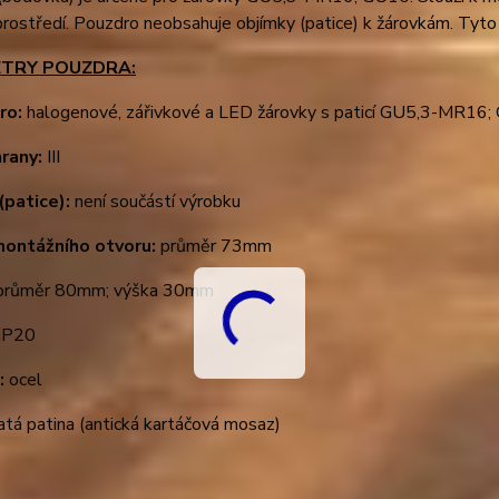
prostředí. Pouzdro neobsahuje objímky (patice) k žárovkám. Tyto 
TRY POUZDRA:
ro:
halogenové, zářivkové a LED žárovky s paticí GU5,3-MR1
hrany:
III
(patice):
není součástí výrobku
montážního otvoru:
průměr 73mm
růměr 80mm; výška 30mm
IP20
:
ocel
atá patina (antická kartáčová mosaz)