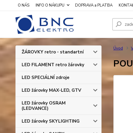
O NÁS
INFO O NÁKUPU
DOPRAVA a PLATBA
KONTA
Úvod
V
ŽÁROVKY retro - standartní
POUZ
LED FILAMENT retro žárovky
LED SPECIÁLNÍ zdroje
LED žárovky MAX-LED, GTV
LED žárovky OSRAM
(LEDVANCE)
LED žárovky SKYLIGHTING