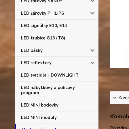
LED žárovky SANDY
LED žárovky PHILIPS
LED signálky E10, E14
LED trubice G13 (T8)
LED pásky
LED reflektory
LED svítidla - DOWNLIGHT
LED nábytkový a policový
program
Kompl
LED MINI bodovky
Komple
LED MINI moduly
Pouzdro (