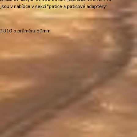
jsou v nabídce v sekci "patice a paticové adaptéry"
6; GU10 o průměru 50mm