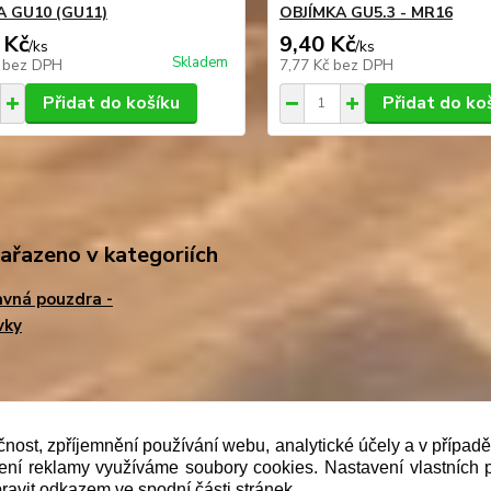
A GU10 (GU11)
OBJÍMKA GU5.3 - MR16
 Kč
9,40 Kč
/
ks
/
ks
Skladem
č
bez DPH
7,77 Kč
bez DPH
Přidat do košíku
Přidat do ko
zařazeno v kategoriích
vná pouzdra -
vky
b je prodávající povinen vystavit kupujícímu účtenku. Zár
čnost, zpříjemnění používání webu, analytické účely a v případ
lení reklamy využíváme soubory cookies. Nastavení vlastních 
 pak nejpozději do 48 hodin.“
ravit odkazem ve spodní části stránek.