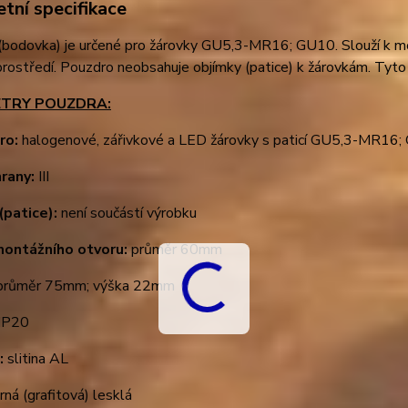
tní specifikace
bodovka) je určené pro žárovky GU5,3-MR16; GU10. Slouží k mon
prostředí. Pouzdro neobsahuje objímky (patice) k žárovkám. Tyto 
TRY POUZDRA:
ro:
halogenové, zářivkové a LED žárovky s paticí GU5,3-MR1
hrany:
III
(patice):
není součástí výrobku
montážního otvoru:
průměr 60mm
růměr 75mm; výška 22mm
IP20
:
slitina AL
rná (grafitová) lesklá