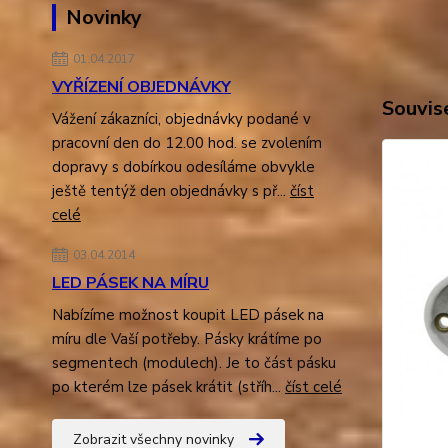
Novinky
01.04.2017
VYŘÍZENÍ OBJEDNÁVKY
Souvise
Vážení zákazníci, objednávky podané v
pracovní den do 12.00 hod. se zvolením
dopravy s dobírkou odesíláme obvykle
ještě tentýž den objednávky s př...
číst
celé
03.04.2014
LED PÁSEK NA MÍRU
Nabízíme možnost koupit LED pásek na
míru dle Vaší potřeby. Pásky krátíme po
segmentech (modulech). Je to část pásku
po kterém lze pásek krátit (stříh...
číst celé
Zobrazit všechny novinky