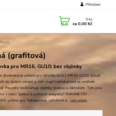
Přihlášení
0
ks
za
0,00 Kč
itová)
 (grafitová)
vka pro MR16, GU10; bez objímky
o (bodovka) je určené pro žárovky GU5,3-MR16; GU10. Slouží
áži do dutých stropů a stěn (např.sádrokarton) ve vnitřním
edí. Pouzdro neobsahuje objímky (patice) k žárovkám. Tyto jsou
dce v sekci "patice a paticové adaptéry" PARAMETRY
A: určeno pro: halogenové, zářivkové a...
celý popis