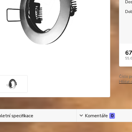
Dos
Dob
67
55,
Číslo p
Hlídat 
etní specifikace
Komentáře
0