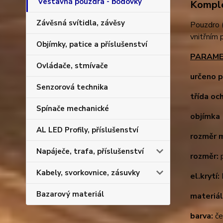
Vestavná pouzdra - bodovky
Komple
Závěsná svítidla, závěsy
Pouzdro (
vnitřním 
Objímky, patice a příslušenství
PARAME
Ovládače, stmívače
určeno p
Senzorová technika
třída oc
Spínače mechanické
objímka 
AL LED Profily, příslušenství
rozměr 
Napáječe, trafa, příslušenství
rozměr:
p
Kabely, svorkovnice, zásuvky
el.krytí:
Bazarový materiál
materiál
barva:
če