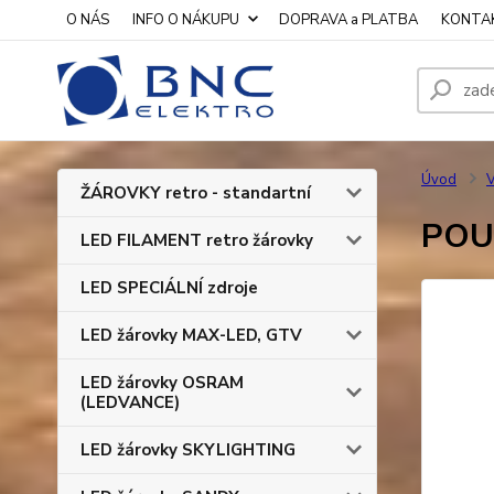
O NÁS
INFO O NÁKUPU
DOPRAVA a PLATBA
KONTA
Úvod
V
ŽÁROVKY retro - standartní
POUZ
LED FILAMENT retro žárovky
LED SPECIÁLNÍ zdroje
LED žárovky MAX-LED, GTV
LED žárovky OSRAM
(LEDVANCE)
LED žárovky SKYLIGHTING