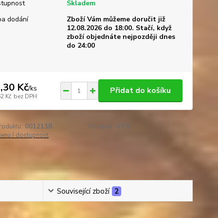
tupnost
Skladem
a dodání
Zboží Vám můžeme doručit již
12.08.2026 do 18:00. Stačí, když
zboží objednáte nejpozději dnes
do 24:00
,30 Kč
/
ks
Přidat do košíku
62 Kč
bez DPH
roduktu:
001213B
Výrobce:
GTV
cenu / dostupnost
Související zboží
2