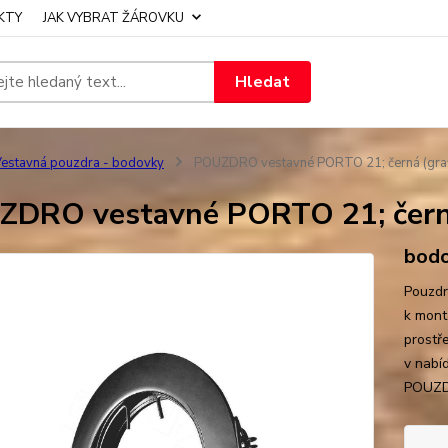
KTY
JAK VYBRAT ŽÁROVKU
Hledat
estavná pouzdra - bodovky
POUZDRO vestavné PORTO 21; černá (graf
DRO vestavné PORTO 21; černá
bodo
Pouzdr
k mont
prostř
v nabí
POUZDR