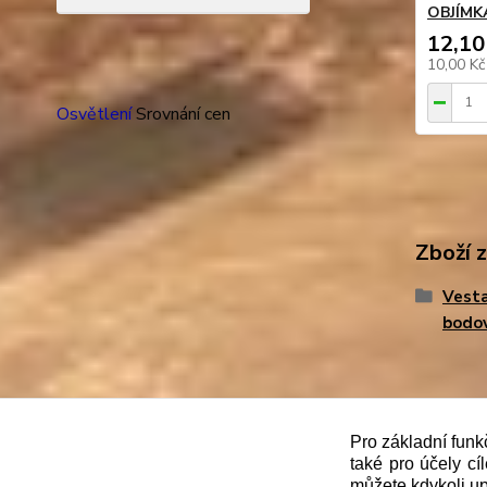
OBJÍMK
12,10
10,00 K
Osvětlení
Srovnání cen
Zboží 
Vesta
bodo
"
Podle
zákona č. 112/mmmmm2016 Sb. o evidenci trže
Pro základní funk
také pro účely cí
správce daně online; v případě technického výpadku
můžete kdykoli up