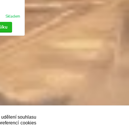
Skladem
šíku
oveň je povinen zaevidovat přijatou tržbu u
ě udělení souhlasu
preferencí cookies