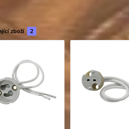
jící zboží
2