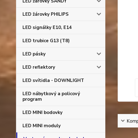
LED žárovky SANDY
LED žárovky PHILIPS
LED signálky E10, E14
LED trubice G13 (T8)
LED pásky
LED reflektory
LED svítidla - DOWNLIGHT
LED nábytkový a policový
program
LED MINI bodovky
Kompl
LED MINI moduly