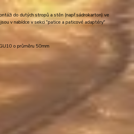
táži do dutých stropů a stěn (např.sádrokarton) ve
jsou v nabídce v sekci "patice a paticové adaptéry"
6; GU10 o průměru 50mm