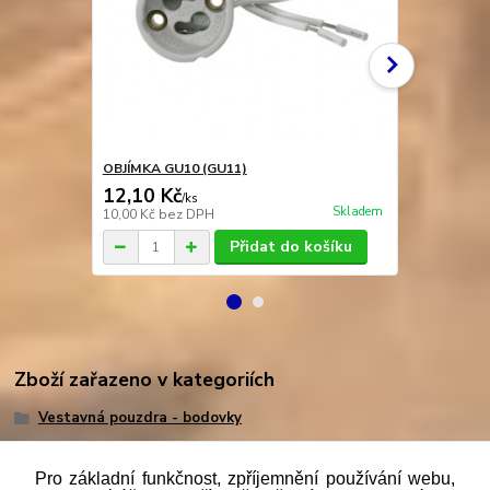
OBJÍMKA GU10 (GU11)
OBJÍMKA GU
12,10 Kč
9,40 Kč
/
ks
/
k
Skladem
10,00 Kč
bez DPH
7,77 Kč
bez 
Přidat do košíku
Zboží zařazeno v kategoriích
Vestavná pouzdra - bodovky
Pro základní funkčnost, zpříjemnění používání webu,