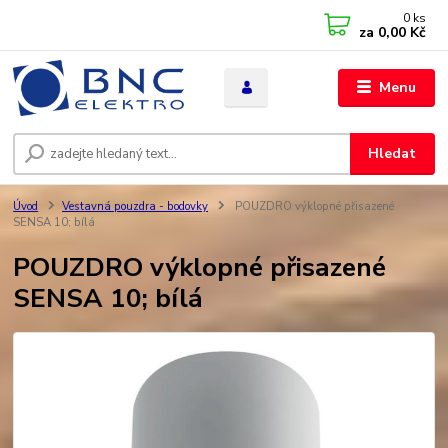
0
ks
za
0,00 Kč
Menu
Hledat
Úvod
Vestavná pouzdra - bodovky
POUZDRO výklopné přisazené
SENSA 10; bílá
POUZDRO výklopné přisazené
SENSA 10; bílá