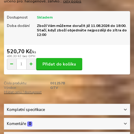
určeno pro: halogenové, zářivko...
celý popis
Dostupnost
Skladem
Doba dodání
Zboží Vám můžeme doručit již 11.08.2026 do 18:00.
Stačí, když zboží objednáte nejpozději do zítra do
12:00
520,70 Kč
/
ks
430,33 Kč
bez DPH
Přidat do košíku
Číslo produktu:
001257B
Výrobce:
GTV
Hlídat cenu / dostupnost
Kompletní specifikace
Komentáře
0