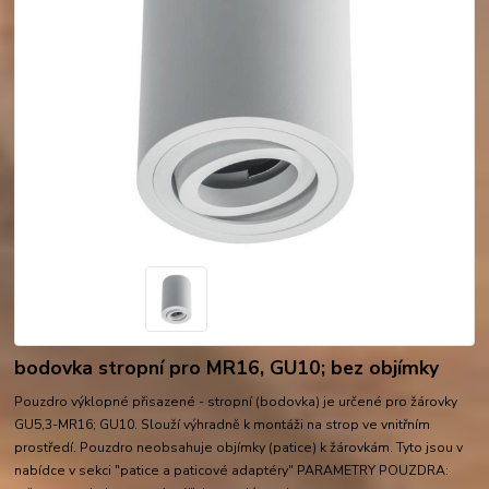
bodovka stropní pro MR16, GU10; bez objímky
Pouzdro výklopné přisazené - stropní (bodovka) je určené pro žárovky
GU5,3-MR16; GU10. Slouží výhradně k montáži na strop ve vnitřním
prostředí. Pouzdro neobsahuje objímky (patice) k žárovkám. Tyto jsou v
nabídce v sekci "patice a paticové adaptéry" PARAMETRY POUZDRA: