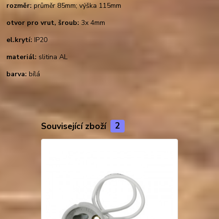
rozměr:
průměr 85mm; výška 115mm
otvor pro vrut, šroub:
3x 4mm
el.krytí:
IP20
materiál:
slitina AL
barva:
bílá
Související zboží
2