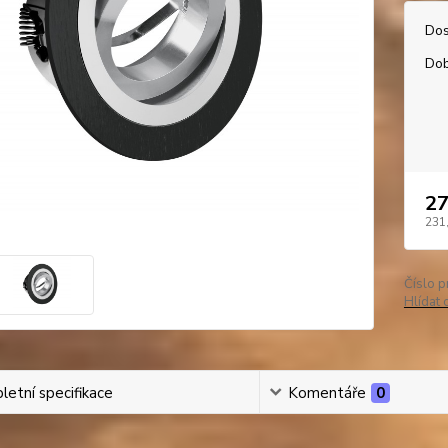
Dos
Dob
27
231
Číslo p
Hlídat 
etní specifikace
Komentáře
0