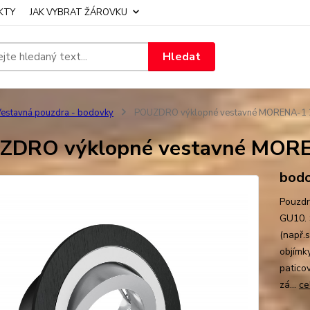
KTY
JAK VYBRAT ŽÁROVKU
Hledat
estavná pouzdra - bodovky
POUZDRO výklopné vestavné MORENA-1 2
ZDRO výklopné vestavné MOREN
bodo
Pouzdr
GU10. 
(např.
objímky
patico
zá...
ce