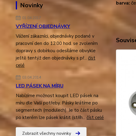
barva:
če
Novinky
01.04.2017
VYŘÍZENÍ OBJEDNÁVKY
Vážení zákazníci, objednávky podané v
Souvise
pracovní den do 12.00 hod. se zvolením
dopravy s dobírkou odesíláme obvykle
ještě tentýž den objednávky s př...
číst
celé
03.04.2014
LED PÁSEK NA MÍRU
Nabízíme možnost koupit LED pásek na
míru dle Vaší potřeby. Pásky krátíme po
segmentech (modulech). Je to část pásku
po kterém lze pásek krátit (stříh...
číst celé
Zobrazit všechny novinky