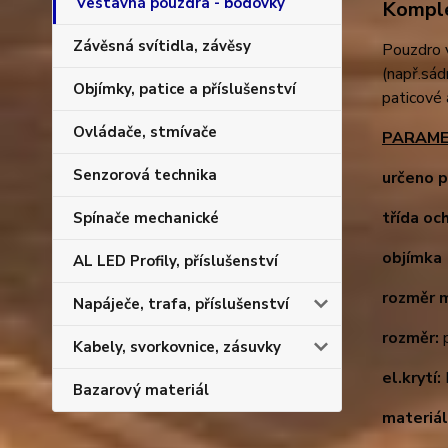
Vestavná pouzdra - bodovky
Komple
Závěsná svítidla, závěsy
Pouzdro 
(např.sád
Objímky, patice a příslušenství
paticové
Ovládače, stmívače
PARAME
Senzorová technika
určeno p
třída oc
Spínače mechanické
objímka 
AL LED Profily, příslušenství
rozměr 
Napáječe, trafa, příslušenství
rozměr:
p
Kabely, svorkovnice, zásuvky
el.krytí:
Bazarový materiál
materiál