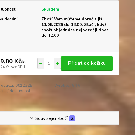
tupnost
Skladem
a dodání
Zboží Vám můžeme doručit již
11.08.2026 do 18:00. Stačí, když
zboží objednáte nejpozději dnes
do 12:00
9,80 Kč
/
ks
Přidat do košíku
,24 Kč
bez DPH
roduktu:
001232B
Výrobce:
GTV
cenu / dostupnost
Související zboží
2