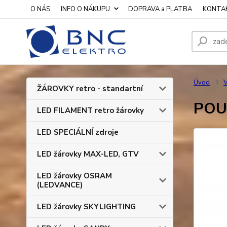
O NÁS
INFO O NÁKUPU
DOPRAVA a PLATBA
KONTA
Úvod
V
ŽÁROVKY retro - standartní
POU
LED FILAMENT retro žárovky
LED SPECIÁLNÍ zdroje
LED žárovky MAX-LED, GTV
LED žárovky OSRAM
(LEDVANCE)
LED žárovky SKYLIGHTING