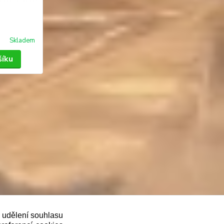
Skladem
šíku
oveň je povinen zaevidovat přijatou tržbu u
ě udělení souhlasu