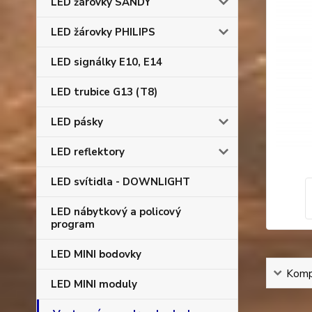
LED žárovky SANDY
LED žárovky PHILIPS
LED signálky E10, E14
LED trubice G13 (T8)
LED pásky
LED reflektory
LED svítidla - DOWNLIGHT
LED nábytkový a policový
program
LED MINI bodovky
Kompl
LED MINI moduly