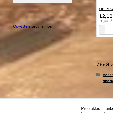
OBJÍMK
12,10
10,00 K
Osvětlení
Srovnání cen
Zboží 
Vesta
bodo
"
Podle
zákona č. 112/mmmmm2016 Sb. o evidenci trže
Pro základní funk