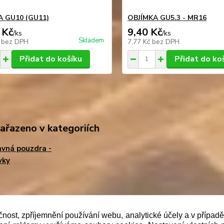
A GU10 (GU11)
OBJÍMKA GU5.3 - MR16
 Kč
9,40 Kč
/
ks
/
ks
Skladem
č
bez DPH
7,77 Kč
bez DPH
Přidat do košíku
Přidat do ko
zařazeno v kategoriích
vná pouzdra -
vky
b je prodávající povinen vystavit kupujícímu účtenku. Zár
čnost, zpříjemnění používání webu, analytické účely a v případ