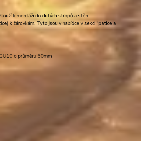
ouží k montáži do dutých stropů a stěn
ce) k žárovkám. Tyto jsou v nabídce v sekci "patice a
6; GU10 o průměru 50mm