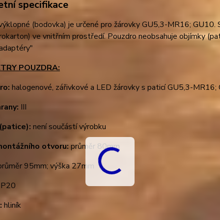
tní specifikace
výklopné (bodovka) je určené pro žárovky GU5,3-MR16; GU10. Sl
rokarton) ve vnitřním prostředí. Pouzdro neobsahuje objímky (pati
 adaptéry"
TRY POUZDRA:
ro:
halogenové, zářivkové a LED žárovky s paticí GU5,3-MR1
hrany:
III
(patice):
není součástí výrobku
montážního otvoru:
průměr 80mm
růměr 95mm; výška 27mm
IP20
:
hliník