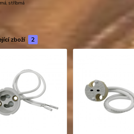
rná, stříbrná
jící zboží
2