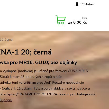
Přihlášení
0
ks
za
0,00 Kč
0; černá
A-1 20; černá
vka pro MR16, GU10; bez objímky
o výklopné (bodovka) je určené pro žárovky GU5,3-MR16;
Slouží k montáži do dutých stropů a stěn
sádrokarton) ve vnitřním prostředí. Pouzdro neobsahuje
 (patice) k žárovkám. Tyto jsou v nabídce v sekci "patice a
vé adaptéry" PARAMETRY POUZDRA: určeno pro: halogenové,
lý popis