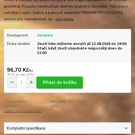
Slouží k montáži do dutých stropů a stěn (např.sádrokarton) ve vnitřním
prostředí. Pouzdro neobsahuje objímky (patice) k žárovkám. Tyto jsou v
nabídce v sekci "patice a paticové adaptéry" PARAMETRY POUZDRA:
určeno pro: halogenové, zá...
celý popis
Dostupnost
Skladem
Doba dodání
Zboží Vám můžeme doručit již 12.08.2026 do 18:00.
Stačí, když zboží objednáte nejpozději dnes do
12:00
96,70 Kč
/
ks
79,92 Kč
bez DPH
Přidat do košíku
Číslo produktu:
001219B
Výrobce:
GTV
Hlídat cenu / dostupnost
Kompletní specifikace