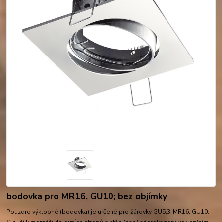
bodovka pro MR16, GU10; bez objímky
Pouzdro výklopné (bodovka) je určené pro žárovky GU5,3-MR16; GU10.