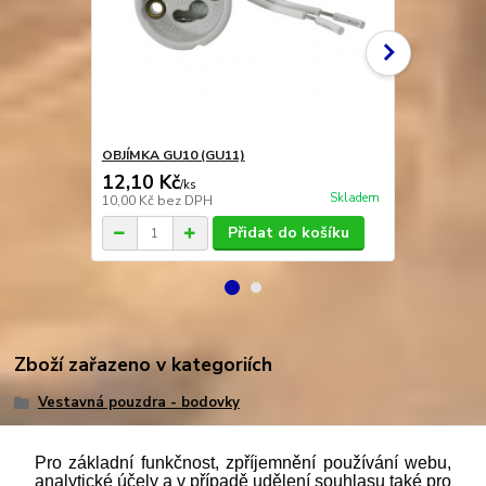
OBJÍMKA GU10 (GU11)
OBJÍMKA GU
12,10 Kč
9,40 Kč
/
ks
/
k
Skladem
10,00 Kč
bez DPH
7,77 Kč
bez 
Přidat do košíku
Zboží zařazeno v kategoriích
Vestavná pouzdra - bodovky
Pro základní funkčnost, zpříjemnění používání webu,
analytické účely a v případě udělení souhlasu také pro