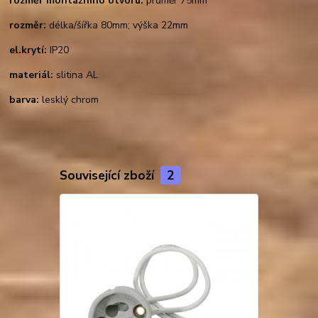
rozměr montážního otvoru:
průměr 75mm
rozměr:
délka/šířka 80mm; výška 22mm
el.krytí:
IP20
materiál:
slitina AL
barva:
lesklý chrom
Související zboží
2