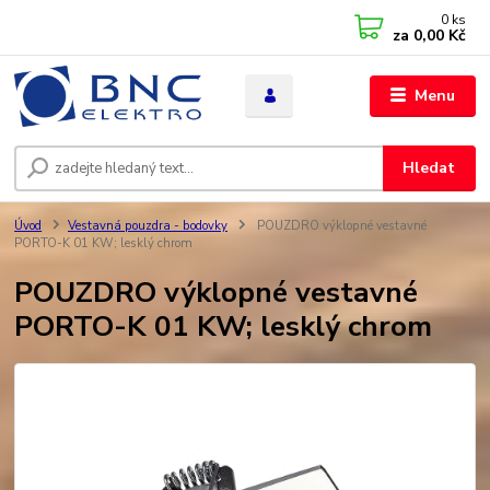
0
ks
za
0,00 Kč
Menu
Hledat
Úvod
Vestavná pouzdra - bodovky
POUZDRO výklopné vestavné
PORTO-K 01 KW; lesklý chrom
POUZDRO výklopné vestavné
PORTO-K 01 KW; lesklý chrom