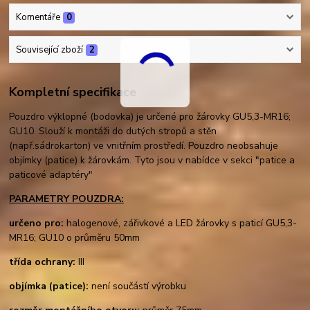
Komentáře
0
Související zboží
2
Kompletní specifikace
Pouzdro výklopné (bodovka) je určené pro žárovky GU5,3-MR16;
GU10. Slouží k montáži do dutých stropů a stěn
(např.sádrokarton) ve vnitřním prostředí. Pouzdro neobsahuje
objímky (patice) k žárovkám. Tyto jsou v nabídce v sekci "patice a
paticové adaptéry"
PARAMETRY POUZDRA:
určeno pro:
halogenové, zářivkové a LED žárovky s paticí GU5,3-
MR16; GU10 o průměru 50mm
třída ochrany:
III
objímka (patice):
není součástí výrobku