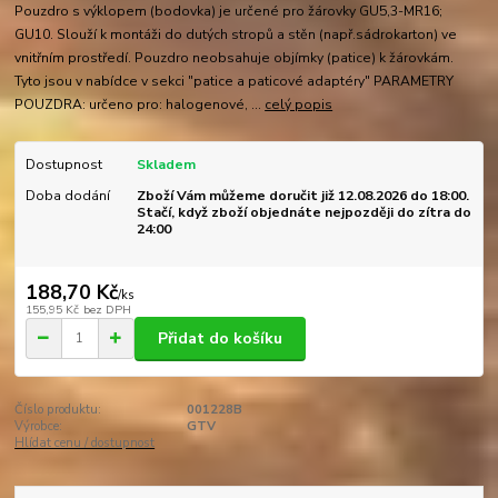
Pouzdro s výklopem (bodovka) je určené pro žárovky GU5,3-MR16;
GU10. Slouží k montáži do dutých stropů a stěn (např.sádrokarton) ve
vnitřním prostředí. Pouzdro neobsahuje objímky (patice) k žárovkám.
Tyto jsou v nabídce v sekci "patice a paticové adaptéry" PARAMETRY
POUZDRA: určeno pro: halogenové, ...
celý popis
Dostupnost
Skladem
Doba dodání
Zboží Vám můžeme doručit již 12.08.2026 do 18:00.
Stačí, když zboží objednáte nejpozději do zítra do
24:00
188,70 Kč
/
ks
155,95 Kč
bez DPH
Přidat do košíku
Číslo produktu:
001228B
Výrobce:
GTV
Hlídat cenu / dostupnost