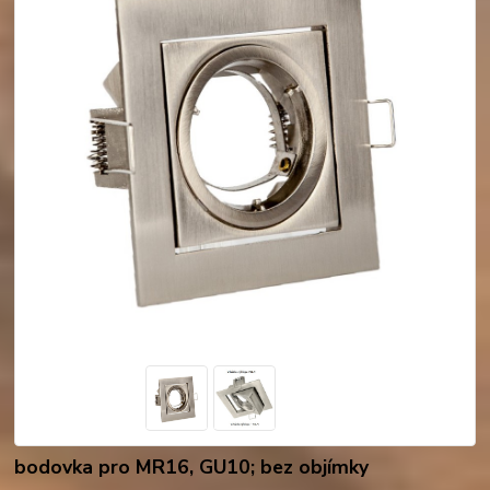
bodovka pro MR16, GU10; bez objímky