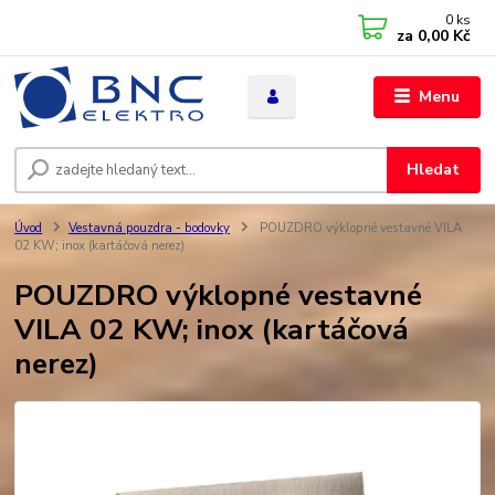
0
ks
za
0,00 Kč
Menu
Hledat
Úvod
Vestavná pouzdra - bodovky
POUZDRO výklopné vestavné VILA
02 KW; inox (kartáčová nerez)
POUZDRO výklopné vestavné
VILA 02 KW; inox (kartáčová
nerez)