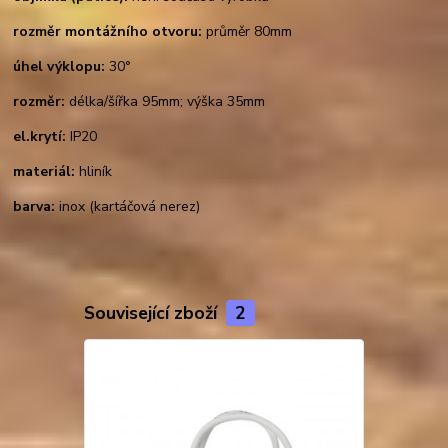
rozměr montážního otvoru:
průměr 80mm
úhel výklopu:
30°
rozměr:
délka/šířka 95mm; výška 35mm
el.krytí:
IP20
materiál:
hliník
barva:
inox (kartáčová nerez)
Související zboží
2