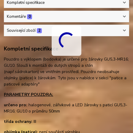
Kompletní specifikace
Komentáře
0
Související zboží
2
Kompletní specifikace
Pouzdro s výklopem (bodovka) je určené pro žárovky GU5,3-MR16;
GU10. Slouží k montáži do dutých stropů a stěn
(např.sádrokarton) ve vnitřním prostředí. Pouzdro neobsahuje
objímky (patice) k žárovkám. Tyto jsou v nabídce v sekci "patice a
paticové adaptéry"
PARAMETRY POUZDRA:
určeno pro:
halogenové, zářivkové a LED žárovky s paticí GU5,3-
MR16; GU10 o průměru 50mm
třída ochrany:
III
objímka (patice):
není součástí výrobku