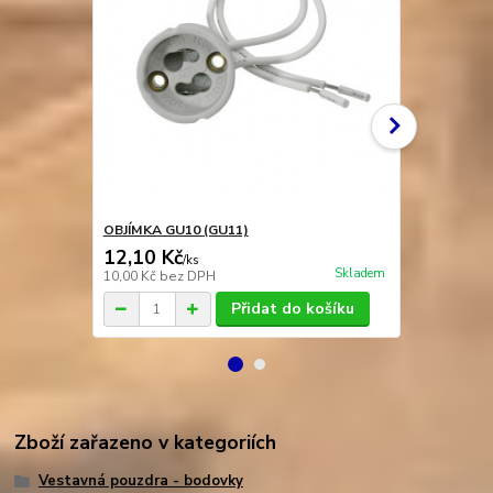
OBJÍMKA GU10 (GU11)
OBJÍMKA GU
12,10 Kč
9,40 Kč
/
ks
/
k
Skladem
10,00 Kč
bez DPH
7,77 Kč
bez 
Přidat do košíku
Zboží zařazeno v kategoriích
Vestavná pouzdra - bodovky