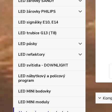
LED žárovky SANDY
LED žárovky PHILIPS
LED signálky E10, E14
LED trubice G13 (T8)
LED pásky
LED reflektory
LED svítidla - DOWNLIGHT
LED nábytkový a policový
program
LED MINI bodovky
Kompl
LED MINI moduly