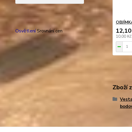
OBJÍMK
12,10
Osvětlení
Srovnání cen
10,00 K
Zboží 
Vesta
bodo