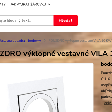
KTY
JAK VYBRAT ŽÁROVKU
Hledat
estavná pouzdra - bodovky
POUZDRO výklopné vestavné VILA 10 KW; 
DRO výklopné vestavné VILA 1
bodo
Pouzdr
GU10. 
(např.
objímky
patico
...
celý