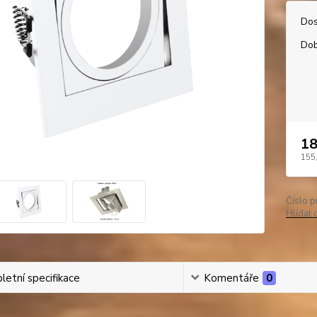
Dos
Dob
18
155
Číslo p
Hlídat 
etní specifikace
Komentáře
0