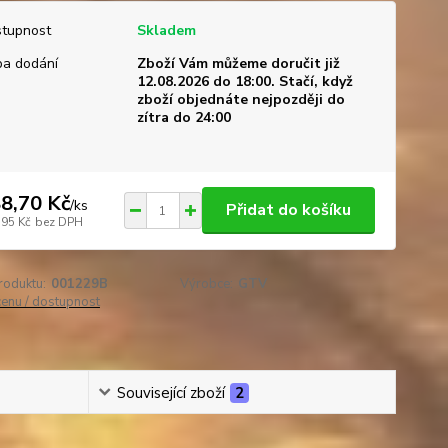
tupnost
Skladem
a dodání
Zboží Vám můžeme doručit již
12.08.2026 do 18:00. Stačí, když
zboží objednáte nejpozději do
zítra do 24:00
8,70 Kč
/
ks
Přidat do košíku
,95 Kč
bez DPH
roduktu:
001229B
Výrobce:
GTV
cenu / dostupnost
Související zboží
2