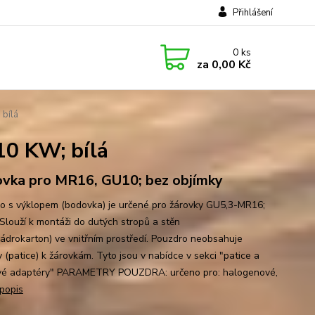
Přihlášení
0
ks
za
0,00 Kč
bílá
0 KW; bílá
vka pro MR16, GU10; bez objímky
o s výklopem (bodovka) je určené pro žárovky GU5,3-MR16;
Slouží k montáži do dutých stropů a stěn
sádrokarton) ve vnitřním prostředí. Pouzdro neobsahuje
 (patice) k žárovkám. Tyto jsou v nabídce v sekci "patice a
vé adaptéry" PARAMETRY POUZDRA: určeno pro: halogenové,
 popis