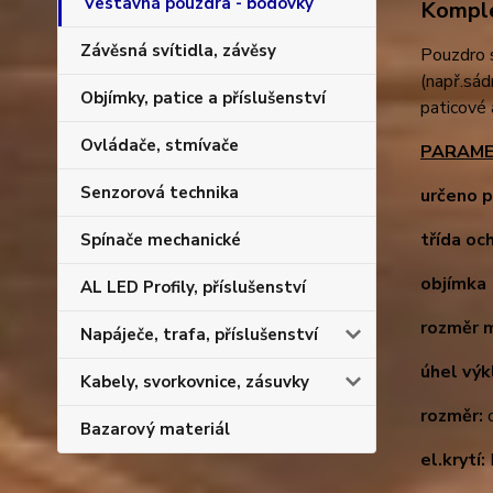
Vestavná pouzdra - bodovky
Komple
Závěsná svítidla, závěsy
Pouzdro 
(např.sád
Objímky, patice a příslušenství
paticové
Ovládače, stmívače
PARAME
Senzorová technika
určeno p
třída oc
Spínače mechanické
objímka 
AL LED Profily, příslušenství
rozměr 
Napáječe, trafa, příslušenství
úhel výk
Kabely, svorkovnice, zásuvky
rozměr:
d
Bazarový materiál
el.krytí: