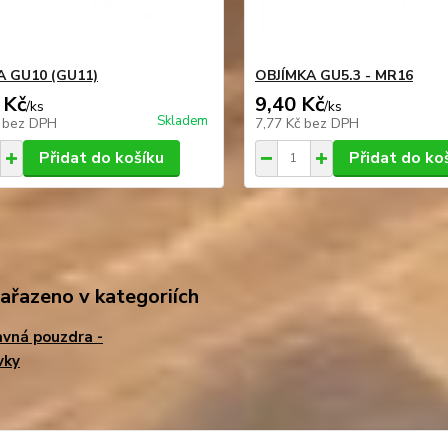
A GU10 (GU11)
OBJÍMKA GU5.3 - MR16
 Kč
9,40 Kč
/
ks
/
ks
Skladem
č
bez DPH
7,77 Kč
bez DPH
Přidat do košíku
Přidat do ko
zařazeno v kategoriích
vná pouzdra -
vky