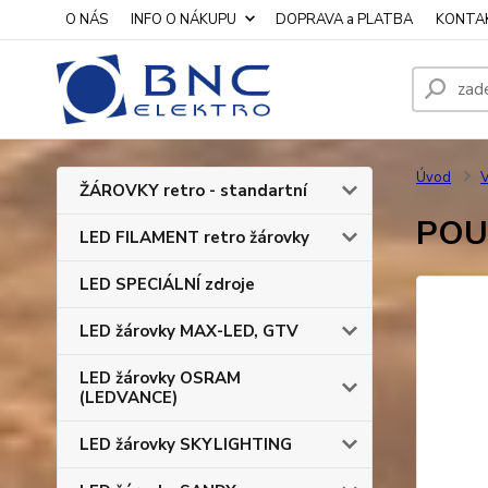
O NÁS
INFO O NÁKUPU
DOPRAVA a PLATBA
KONTA
Úvod
V
ŽÁROVKY retro - standartní
POUZ
LED FILAMENT retro žárovky
LED SPECIÁLNÍ zdroje
LED žárovky MAX-LED, GTV
LED žárovky OSRAM
(LEDVANCE)
LED žárovky SKYLIGHTING