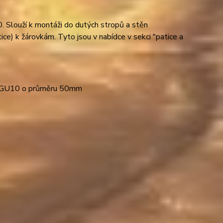
Slouží k montáži do dutých stropů a stěn
ce) k žárovkám. Tyto jsou v nabídce v sekci "patice a
6; GU10 o průměru 50mm