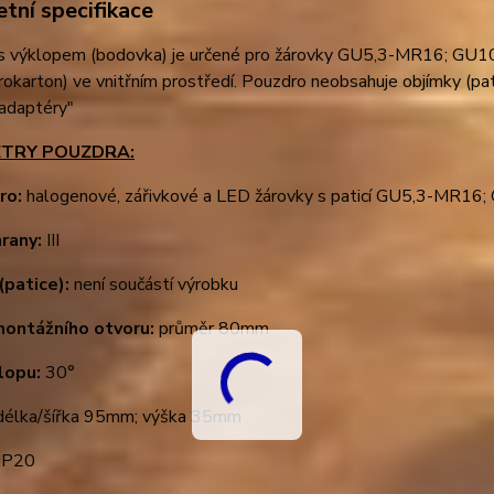
tní specifikace
s výklopem (bodovka) je určené pro žárovky GU5,3-MR16; GU10. 
rokarton) ve vnitřním prostředí. Pouzdro neobsahuje objímky (pati
 adaptéry"
TRY POUZDRA:
ro:
halogenové, zářivkové a LED žárovky s paticí GU5,3-MR1
hrany:
III
(patice):
není součástí výrobku
montážního otvoru:
průměr 80mm
lopu:
30°
élka/šířka 95mm; výška 35mm
IP20