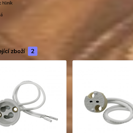
:
hliník
lá
jící zboží
2